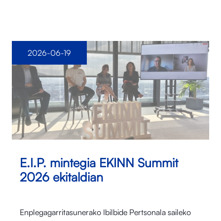
2026-06-19
E.I.P. mintegia EKINN Summit
2026 ekitaldian
Enplegagarritasunerako Ibilbide Pertsonala saileko