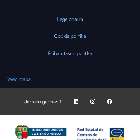
Lege oharra
Cookie politika
Pribatutasun politika
Web mapa
Jarraitu gaitzazu!