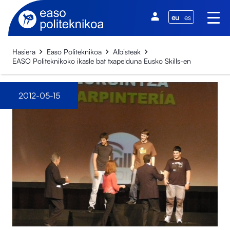
eu
es
Hasiera
Easo Politeknikoa
Albisteak
EASO Politeknikoko ikasle bat txapelduna Eusko Skills-en
2012-05-15