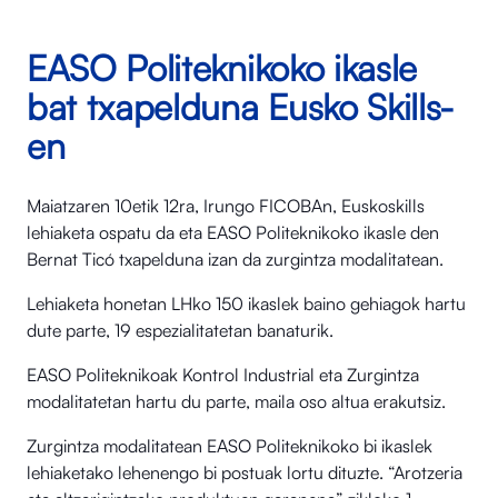
EASO Politeknikoko ikasle
bat txapelduna Eusko Skills-
en
Maiatzaren 10etik 12ra, Irungo FICOBAn, Euskoskills
lehiaketa ospatu da eta EASO Politeknikoko ikasle den
Bernat Ticó txapelduna izan da zurgintza modalitatean.
Lehiaketa honetan LHko 150 ikaslek baino gehiagok hartu
dute parte, 19 espezialitatetan banaturik.
EASO Politeknikoak Kontrol Industrial eta Zurgintza
modalitatetan hartu du parte, maila oso altua erakutsiz.
Zurgintza modalitatean EASO Politeknikoko bi ikaslek
lehiaketako lehenengo bi postuak lortu dituzte. “Arotzeria