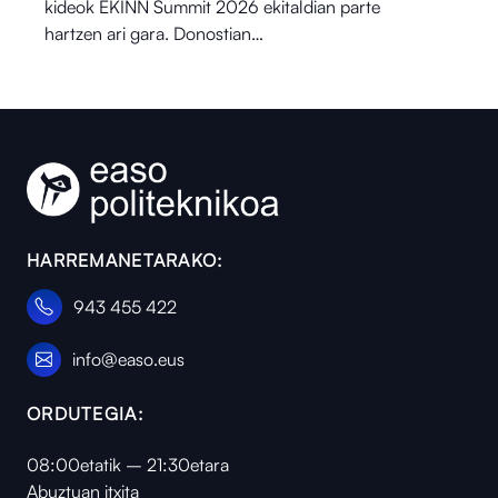
kideok EKINN Summit 2026 ekitaldian parte
hartzen ari gara. Donostian…
HARREMANETARAKO:
943 455 422
info@easo.eus
ORDUTEGIA:
08:00etatik – 21:30etara
Abuztuan itxita