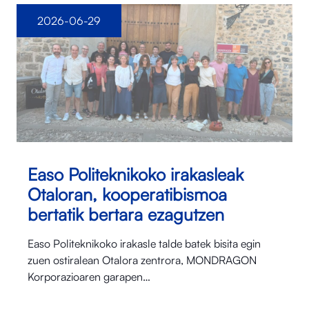
2026-06-29
Easo Politeknikoko irakasleak
Otaloran, kooperatibismoa
bertatik bertara ezagutzen
Easo Politeknikoko irakasle talde batek bisita egin
zuen ostiralean Otalora⁠ zentrora, MONDRAGON
Korporazioaren garapen…