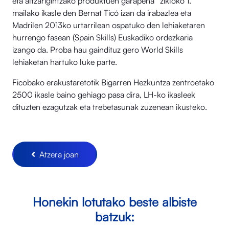
eta altzarigintzako produktuen garapena” zikloko 1.
mailako ikasle den Bernat Ticó izan da irabazlea eta
Madrilen 2013ko urtarrilean ospatuko den lehiaketaren
hurrengo fasean (Spain Skills) Euskadiko ordezkaria
izango da. Proba hau gaindituz gero World Skills
lehiaketan hartuko luke parte.
Ficobako erakustaretotik Bigarren Hezkuntza zentroetako
2500 ikasle baino gehiago pasa dira, LH-ko ikasleek
dituzten ezagutzak eta trebetasunak zuzenean ikusteko.
Atzera joan
Honekin lotutako beste albiste
batzuk: