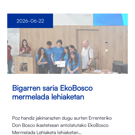
2026-06-22
Bigarren saria EkoBosco
mermelada lehiaketan
Poz handiz jakinarazten dugu aurten Errenteriko
Don Bosco ikastetxean antolatutako EkoBosco
Mermelada Lehiaketa lehiaketan…