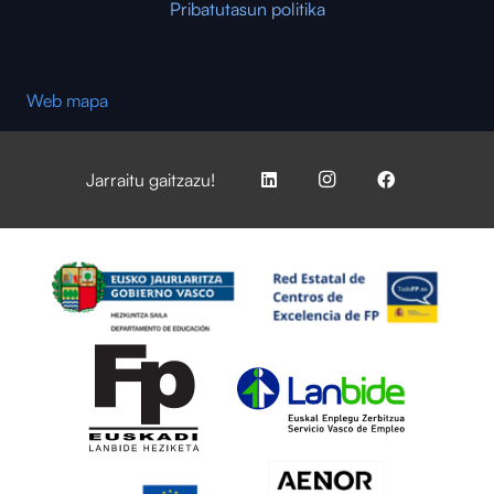
Pribatutasun politika
Web mapa
Jarraitu gaitzazu!