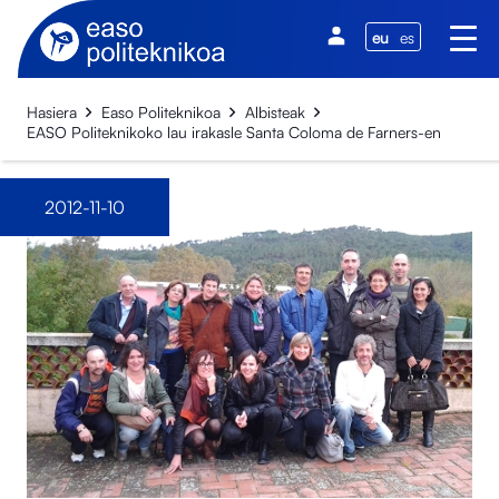
eu
es
Hasiera
Easo Politeknikoa
Albisteak
EASO Politeknikoko lau irakasle Santa Coloma de Farners-en
2012-11-10