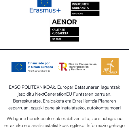
EASO POLITEKNIKOAk, Europar Batasunaren laguntzak
jaso ditu NextGenerationEU Funtsaren barruan,
Berreskuratze, Eraldaketa eta Erresilientzia Planaren
esparruan, eguzki panelak instalatzeko, autokontsumoari
eta biltegiratzeari lotutako programaren barruan energia
Webgune honek cookie-ak erabiltzen ditu, zure nabigazioa
berriztagarriekin, baita ere Trantsizio Ekologikorako eta
errazteko eta analisi estatistikoak egiteko. Informazio gehiago
Erronka Demografikorako Ministerioaren egoitza-