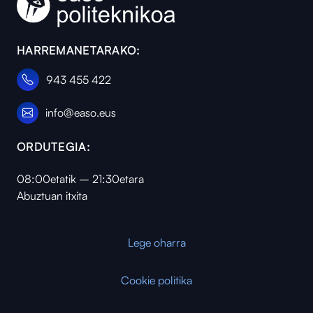
HARREMANETARAKO:
943 455 422
info@easo.eus
ORDUTEGIA:
08:00etatik – 21:30etara
Abuztuan itxita
Lege oharra
Cookie politika