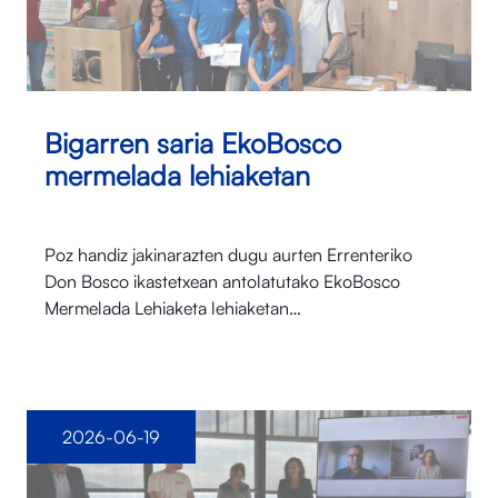
Bigarren saria EkoBosco
mermelada lehiaketan
Poz handiz jakinarazten dugu aurten Errenteriko
Don Bosco ikastetxean antolatutako EkoBosco
Mermelada Lehiaketa lehiaketan…
2026-06-19