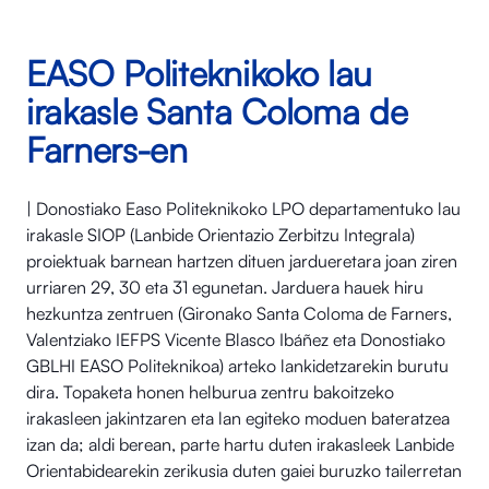
EASO Politeknikoko lau
irakasle Santa Coloma de
Farners-en
| Donostiako Easo Politeknikoko LPO departamentuko lau
irakasle SIOP (Lanbide Orientazio Zerbitzu Integrala)
proiektuak barnean hartzen dituen jardueretara joan ziren
urriaren 29, 30 eta 31 egunetan. Jarduera hauek hiru
hezkuntza zentruen (Gironako Santa Coloma de Farners,
Valentziako IEFPS Vicente Blasco Ibáñez eta Donostiako
GBLHI EASO Politeknikoa) arteko lankidetzarekin burutu
dira. Topaketa honen helburua zentru bakoitzeko
irakasleen jakintzaren eta lan egiteko moduen bateratzea
izan da; aldi berean, parte hartu duten irakasleek Lanbide
Orientabidearekin zerikusia duten gaiei buruzko tailerretan