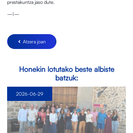
prestakuntza jaso dute.
—|—
Atzera joan
Honekin lotutako beste albiste
batzuk:
2026-06-29