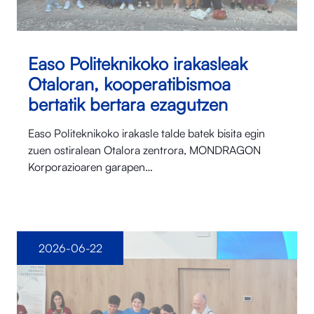
Easo Politeknikoko irakasleak
Otaloran, kooperatibismoa
bertatik bertara ezagutzen
Easo Politeknikoko irakasle talde batek bisita egin
zuen ostiralean Otalora⁠ zentrora, MONDRAGON
Korporazioaren garapen…
2026-06-22