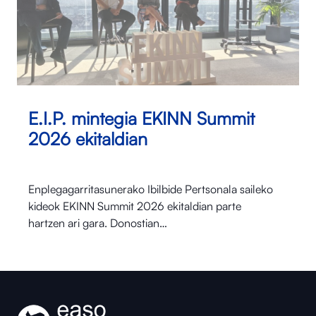
E.I.P. mintegia EKINN Summit
2026 ekitaldian
Enplegagarritasunerako Ibilbide Pertsonala saileko
kideok EKINN Summit 2026 ekitaldian parte
hartzen ari gara. Donostian…