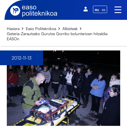
eu
es
Hasiera
Easo Politeknikoa
Albisteak
Getaria-Zarautzeko Gurutze Gorriko boluntarioen hitzaldia
EASOn
2012-11-13