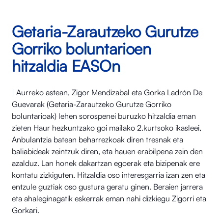
Getaria-Zarautzeko Gurutze
Gorriko boluntarioen
hitzaldia EASOn
| Aurreko astean, Zigor Mendizabal eta Gorka Ladrón De
Guevarak (Getaria-Zarautzeko Gurutze Gorriko
boluntarioak) lehen sorospenei buruzko hitzaldia eman
zieten Haur hezkuntzako goi mailako 2.kurtsoko ikasleei,
Anbulantzia batean beharrezkoak diren tresnak eta
baliabideak zeintzuk diren, eta hauen erabilpena zein den
azalduz. Lan honek dakartzan egoerak eta bizipenak ere
kontatu zizkiguten. Hitzaldia oso interesgarria izan zen eta
entzule guztiak oso gustura geratu ginen. Beraien jarrera
eta ahaleginagatik eskerrak eman nahi dizkiegu Zigorri eta
Gorkari.