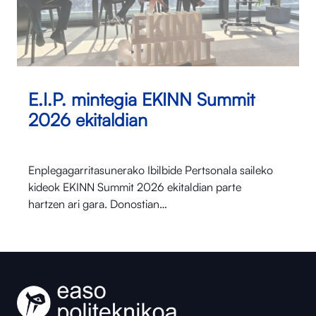
E.I.P. mintegia EKINN Summit
2026 ekitaldian
Enplegagarritasunerako Ibilbide Pertsonala saileko
kideok EKINN Summit 2026 ekitaldian parte
hartzen ari gara. Donostian…