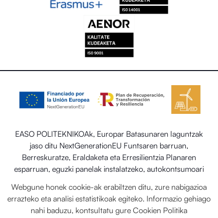
EASO POLITEKNIKOAk, Europar Batasunaren laguntzak
jaso ditu NextGenerationEU Funtsaren barruan,
Berreskuratze, Eraldaketa eta Erresilientzia Planaren
esparruan, eguzki panelak instalatzeko, autokontsumoari
eta biltegiratzeari lotutako programaren barruan energia
Webgune honek cookie-ak erabiltzen ditu, zure nabigazioa
berriztagarriekin, baita ere Trantsizio Ekologikorako eta
errazteko eta analisi estatistikoak egiteko. Informazio gehiago
Erronka Demografikorako Ministerioaren egoitza-
nahi baduzu, kontsultatu gure
Cookien Politika
sektorearen sistema termiko berriztagarriak ezartzea.