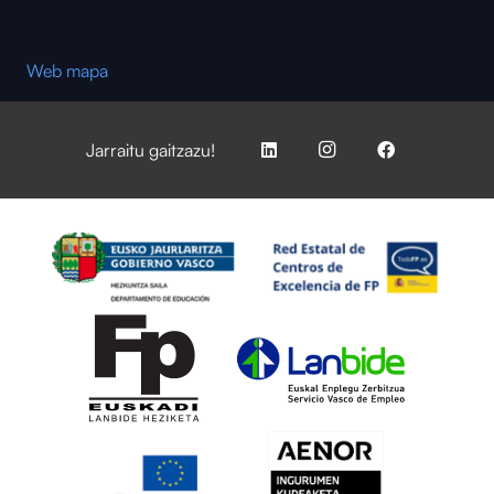
Web mapa
Jarraitu gaitzazu!