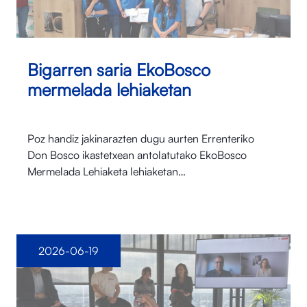
Bigarren saria EkoBosco
mermelada lehiaketan
Poz handiz jakinarazten dugu aurten Errenteriko
Don Bosco ikastetxean antolatutako EkoBosco
Mermelada Lehiaketa lehiaketan…
2026-06-19