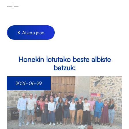
—|—
Atzera joan
Honekin lotutako beste albiste
batzuk:
2026-06-29