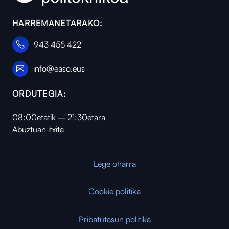
HARREMANETARAKO:
943 455 422
info@easo.eus
ORDUTEGIA:
08:00etatik – 21:30etara
Abuztuan itxita
Lege oharra
Cookie politika
Pribatutasun politika