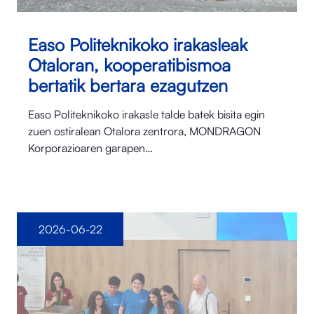
Easo Politeknikoko irakasleak
Otaloran, kooperatibismoa
bertatik bertara ezagutzen
Easo Politeknikoko irakasle talde batek bisita egin
zuen ostiralean Otalora⁠ zentrora, MONDRAGON
Korporazioaren garapen…
2026-06-22