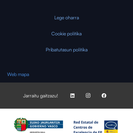
Lege oharra
Cookie politika
Pribatutasun politika
Web mapa
Jarraitu gaitzazu!