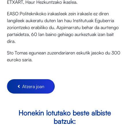
ETXART, Haur Hezkuntzako ikaslea.
EASO Politeknikoko irakasleek zein irakasle ez diren
langileek aukeratu duten lan hau Institutuak Eguberria
zoriontzeko erabiliko du. Azpimarratu behar da aurtengo
partaidetza, 60 lan baino gehiago aurkeztuak izan bait
dira.
Sto Tomas egunean zuzendariaren eskutik jasoko du 300
euroko saria.
Atzera joan
Honekin lotutako beste albiste
batzuk: