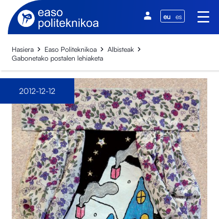
eu
es
Hasiera
Easo Politeknikoa
Albisteak
Gabonetako postalen lehiaketa
2012-12-12