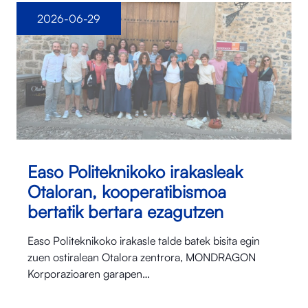
2026-06-29
Easo Politeknikoko irakasleak
Otaloran, kooperatibismoa
bertatik bertara ezagutzen
Easo Politeknikoko irakasle talde batek bisita egin
zuen ostiralean Otalora⁠ zentrora, MONDRAGON
Korporazioaren garapen…