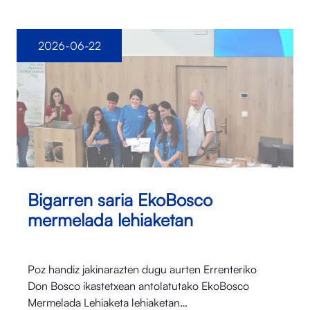
2026-06-22
Bigarren saria EkoBosco
mermelada lehiaketan
Poz handiz jakinarazten dugu aurten Errenteriko
Don Bosco ikastetxean antolatutako EkoBosco
Mermelada Lehiaketa lehiaketan…