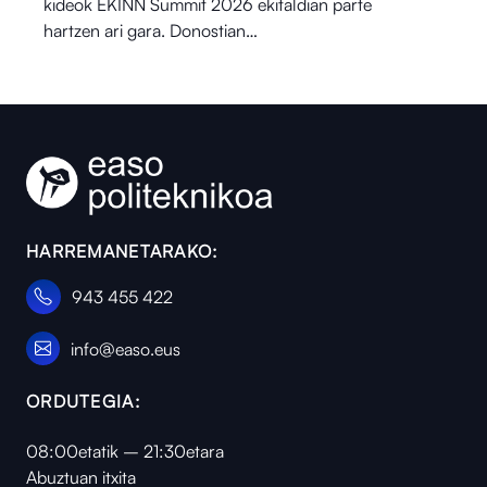
kideok EKINN Summit 2026 ekitaldian parte
hartzen ari gara. Donostian…
HARREMANETARAKO:
943 455 422
info@easo.eus
ORDUTEGIA:
08:00etatik – 21:30etara
Abuztuan itxita