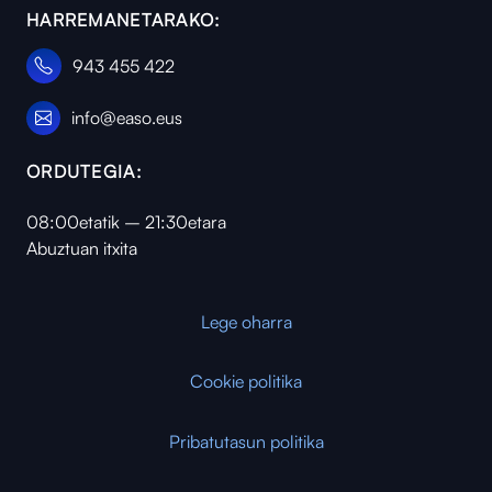
HARREMANETARAKO:
943 455 422
info@easo.eus
ORDUTEGIA:
08:00etatik – 21:30etara
Abuztuan itxita
Lege oharra
Cookie politika
Pribatutasun politika