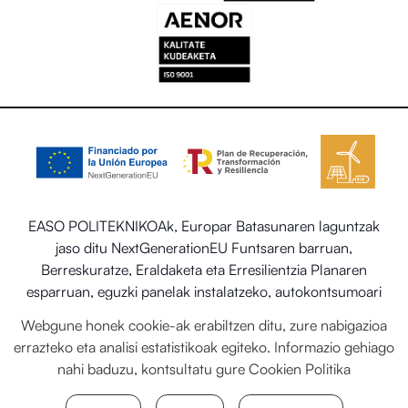
EASO POLITEKNIKOAk, Europar Batasunaren laguntzak
jaso ditu NextGenerationEU Funtsaren barruan,
Berreskuratze, Eraldaketa eta Erresilientzia Planaren
esparruan, eguzki panelak instalatzeko, autokontsumoari
eta biltegiratzeari lotutako programaren barruan energia
Webgune honek cookie-ak erabiltzen ditu, zure nabigazioa
berriztagarriekin, baita ere Trantsizio Ekologikorako eta
errazteko eta analisi estatistikoak egiteko. Informazio gehiago
Erronka Demografikorako Ministerioaren egoitza-
nahi baduzu, kontsultatu gure
Cookien Politika
sektorearen sistema termiko berriztagarriak ezartzea.