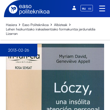
eu
es
Hasiera
Easo Politeknikoa
Albisteak
Lehen hezkuntzako irakasleentzako formakuntza jardunaldia
Lizarran
2013-02-26