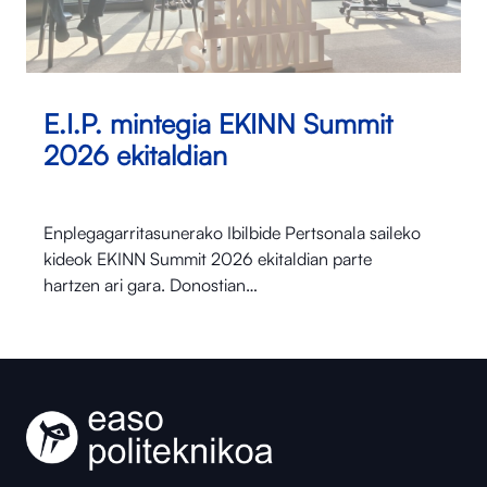
E.I.P. mintegia EKINN Summit
2026 ekitaldian
Enplegagarritasunerako Ibilbide Pertsonala saileko
kideok EKINN Summit 2026 ekitaldian parte
hartzen ari gara. Donostian…