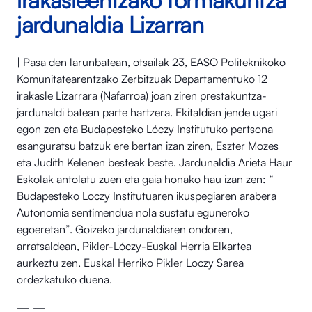
irakasleentzako formakuntza
jardunaldia Lizarran
| Pasa den larunbatean, otsailak 23, EASO Politeknikoko
Komunitatearentzako Zerbitzuak Departamentuko 12
irakasle Lizarrara (Nafarroa) joan ziren prestakuntza-
jardunaldi batean parte hartzera. Ekitaldian jende ugari
egon zen eta Budapesteko Lóczy Institutuko pertsona
esanguratsu batzuk ere bertan izan ziren, Eszter Mozes
eta Judith Kelenen besteak beste. Jardunaldia Arieta Haur
Eskolak antolatu zuen eta gaia honako hau izan zen: “
Budapesteko Loczy Institutuaren ikuspegiaren arabera
Autonomia sentimendua nola sustatu eguneroko
egoeretan”. Goizeko jardunaldiaren ondoren,
arratsaldean, Pikler-Lóczy-Euskal Herria Elkartea
aurkeztu zen, Euskal Herriko Pikler Loczy Sarea
ordezkatuko duena.
—|—