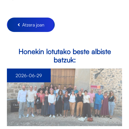
Atzera joan
Honekin lotutako beste albiste
batzuk:
2026-06-29