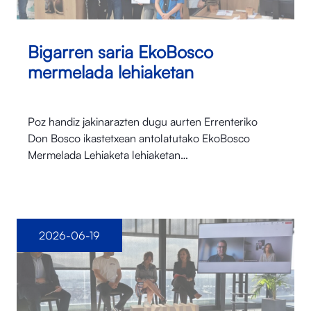
Bigarren saria EkoBosco
mermelada lehiaketan
Poz handiz jakinarazten dugu aurten Errenteriko
Don Bosco ikastetxean antolatutako EkoBosco
Mermelada Lehiaketa lehiaketan…
2026-06-19