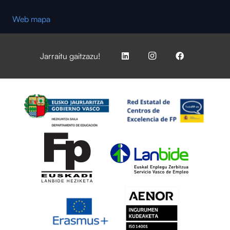
Web mapa
Jarraitu gaitzazu!