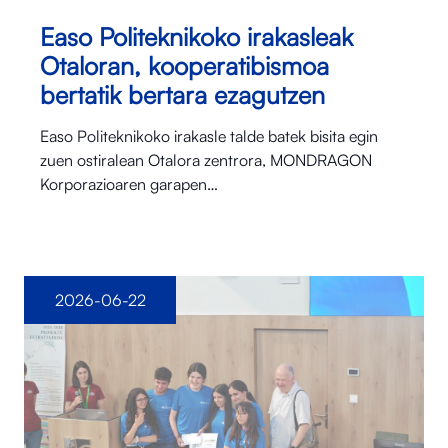
Easo Politeknikoko irakasleak
Otaloran, kooperatibismoa
bertatik bertara ezagutzen
Easo Politeknikoko irakasle talde batek bisita egin
zuen ostiralean Otalora⁠ zentrora, MONDRAGON
Korporazioaren garapen…
2026-06-22