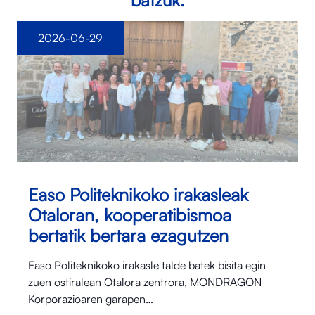
2026-06-29
Easo Politeknikoko irakasleak
Otaloran, kooperatibismoa
bertatik bertara ezagutzen
Easo Politeknikoko irakasle talde batek bisita egin
zuen ostiralean Otalora⁠ zentrora, MONDRAGON
Korporazioaren garapen…