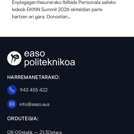
Enplegagarritasunerako Ibilbide Pertsonala saileko
kideok EKINN Summit 2026 ekitaldian parte
hartzen ari gara. Donostian…
HARREMANETARAKO:
943 455 422
info@easo.eus
ORDUTEGIA:
08:00etatik – 21:30etara