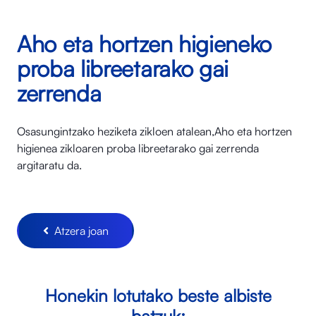
Aho eta hortzen higieneko
proba libreetarako gai
zerrenda
Osasungintzako heziketa zikloen atalean,Aho eta hortzen
higienea zikloaren proba libreetarako gai zerrenda
argitaratu da.
Atzera joan
Honekin lotutako beste albiste
batzuk: