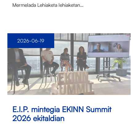
Mermelada Lehiaketa lehiaketan…
2026-06-19
E.I.P. mintegia EKINN Summit
2026 ekitaldian