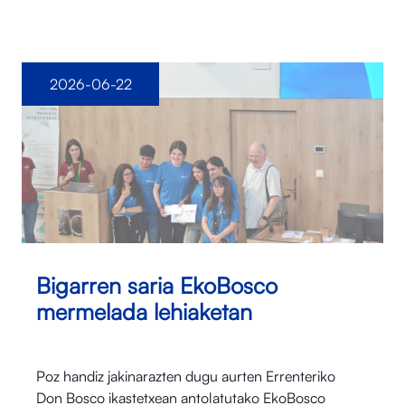
2026-06-22
Bigarren saria EkoBosco
mermelada lehiaketan
Poz handiz jakinarazten dugu aurten Errenteriko
Don Bosco ikastetxean antolatutako EkoBosco