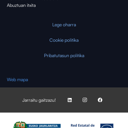
Abuztuan itxita
Lege oharra
Cookie politika
Pribatutasun politika
Web mapa
Jarraitu gaitzazu!