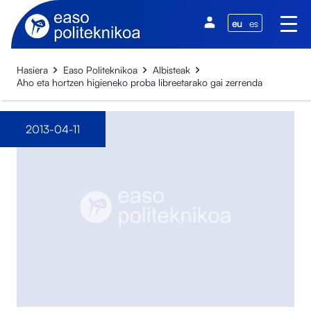
eu
es
Hasiera
Easo Politeknikoa
Albisteak
Aho eta hortzen higieneko proba libreetarako gai zerrenda
2013-04-11