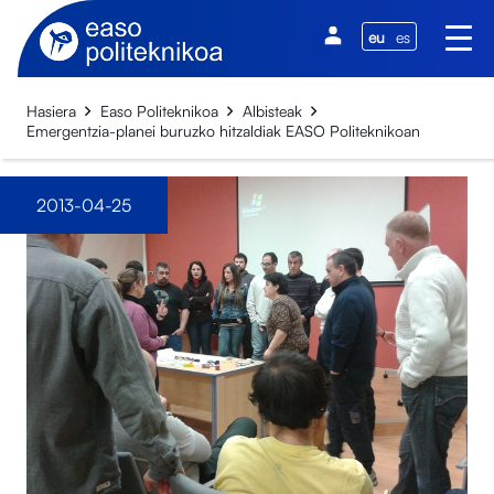
eu
es
Hasiera
Easo Politeknikoa
Albisteak
Emergentzia-planei buruzko hitzaldiak EASO Politeknikoan
2013-04-25