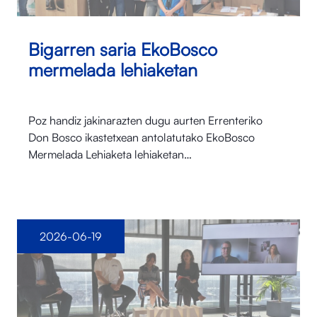
Bigarren saria EkoBosco
mermelada lehiaketan
Poz handiz jakinarazten dugu aurten Errenteriko
Don Bosco ikastetxean antolatutako EkoBosco
Mermelada Lehiaketa lehiaketan…
2026-06-19