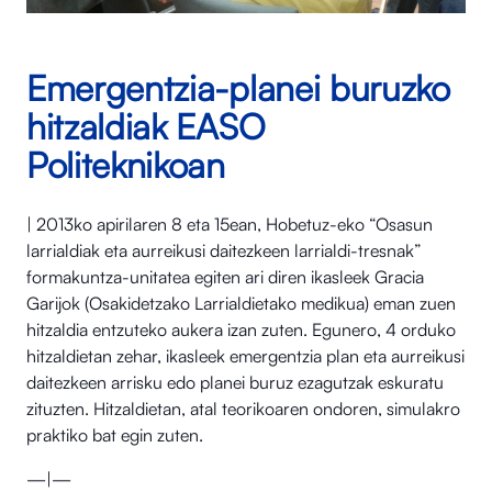
Emergentzia-planei buruzko
hitzaldiak EASO
Politeknikoan
| 2013ko apirilaren 8 eta 15ean, Hobetuz-eko “Osasun
larrialdiak eta aurreikusi daitezkeen larrialdi-tresnak”
formakuntza-unitatea egiten ari diren ikasleek Gracia
Garijok (Osakidetzako Larrialdietako medikua) eman zuen
hitzaldia entzuteko aukera izan zuten. Egunero, 4 orduko
hitzaldietan zehar, ikasleek emergentzia plan eta aurreikusi
daitezkeen arrisku edo planei buruz ezagutzak eskuratu
zituzten. Hitzaldietan, atal teorikoaren ondoren, simulakro
praktiko bat egin zuten.
—|—