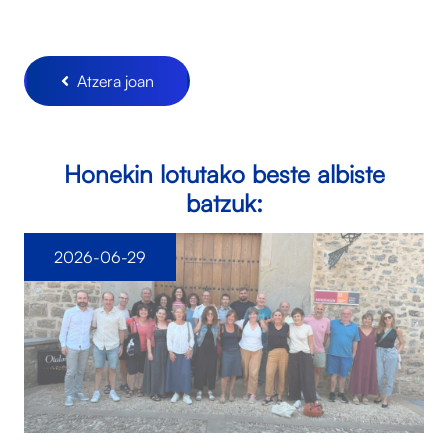
Atzera joan
Honekin lotutako beste albiste
batzuk:
2026-06-29