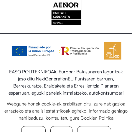
EASO POLITEKNIKOAk, Europar Batasunaren laguntzak
jaso ditu NextGenerationEU Funtsaren barruan,
Berreskuratze, Eraldaketa eta Erresilientzia Planaren
esparruan, eguzki panelak instalatzeko, autokontsumoari
eta biltegiratzeari lotutako programaren barruan energia
Webgune honek cookie-ak erabiltzen ditu, zure nabigazioa
berriztagarriekin, baita ere Trantsizio Ekologikorako eta
errazteko eta analisi estatistikoak egiteko. Informazio gehiago
Erronka Demografikorako Ministerioaren egoitza-
nahi baduzu, kontsultatu gure
Cookien Politika
sektorearen sistema termiko berriztagarriak ezartzea.