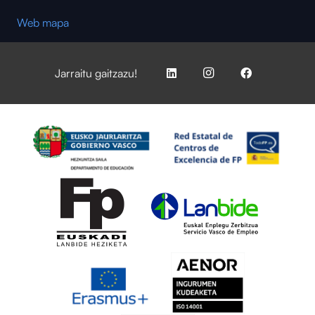
Web mapa
Jarraitu gaitzazu!