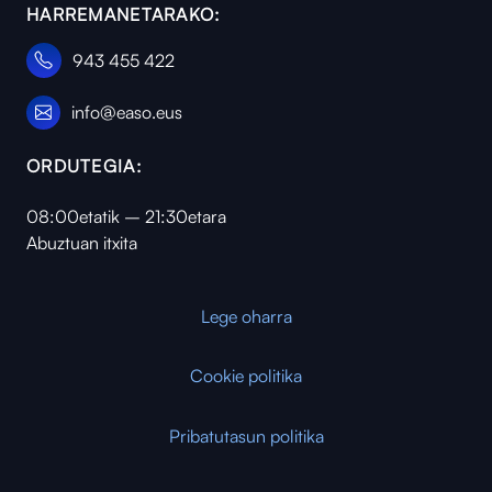
HARREMANETARAKO:
943 455 422
info@easo.eus
ORDUTEGIA:
08:00etatik – 21:30etara
Abuztuan itxita
Lege oharra
Cookie politika
Pribatutasun politika