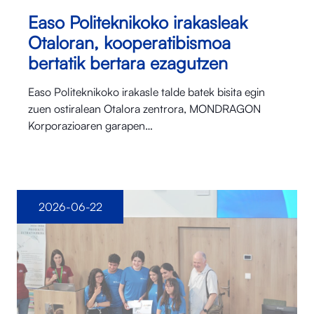
Easo Politeknikoko irakasleak
Otaloran, kooperatibismoa
bertatik bertara ezagutzen
Easo Politeknikoko irakasle talde batek bisita egin
zuen ostiralean Otalora⁠ zentrora, MONDRAGON
Korporazioaren garapen…
2026-06-22