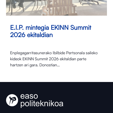
E.I.P. mintegia EKINN Summit
2026 ekitaldian
Enplegagarritasunerako Ibilbide Pertsonala saileko
kideok EKINN Summit 2026 ekitaldian parte
hartzen ari gara. Donostian…