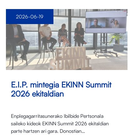
2026-06-19
E.I.P. mintegia EKINN Summit
2026 ekitaldian
Enplegagarritasunerako Ibilbide Pertsonala
saileko kideok EKINN Summit 2026 ekitaldian
parte hartzen ari gara. Donostian…