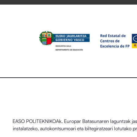
EASO POLITEKNIKOAk, Europar Batasunaren laguntzak jaso d
instalatzeko, autokontsumoari eta biltegiratzeari lotutako