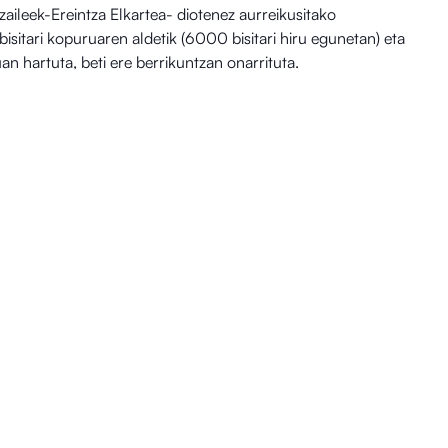
aileek-Ereintza Elkartea- diotenez aurreikusitako
bisitari kopuruaren aldetik (6000 bisitari hiru egunetan) eta
an hartuta, beti ere berrikuntzan onarrituta.