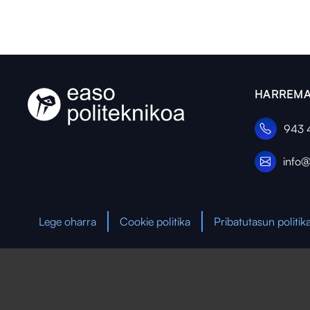
HARREMA
943 
info@
Lege oharra
Cookie politika
Pribatutasun politik