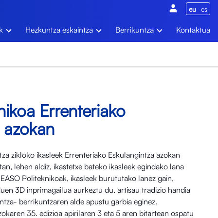
eu
es
k
Hezkuntza eskaintza
Berrikuntza
Kontaktua
ikoa Errenteriako
a azokan
tza zikloko ikasleek Errenteriako Eskulangintza azokan
tan, lehen aldiz, ikastetxe bateko ikasleek egindako lana
 EASO Politeknikoak, ikasleek burututako lanez gain,
uen 3D inprimagailua aurkeztu du, artisau tradizio handia
ntza- berrikuntzaren alde apustu garbia eginez.
okaren 35. edizioa apirilaren 3 eta 5 aren bitartean ospatu