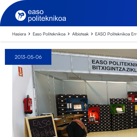
Hasiera
Easo Politeknikoa
Albisteak
EASO Politeknikoa Err
2013-05-06