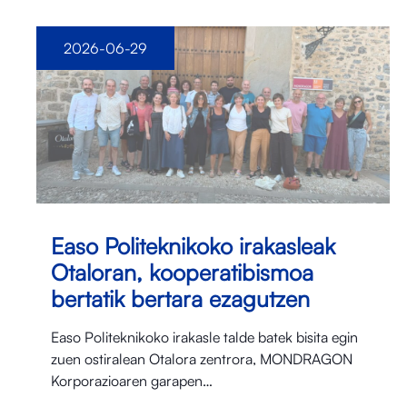
2026-06-29
Easo Politeknikoko irakasleak
Otaloran, kooperatibismoa
bertatik bertara ezagutzen
Easo Politeknikoko irakasle talde batek bisita egin
zuen ostiralean Otalora⁠ zentrora, MONDRAGON
Korporazioaren garapen…