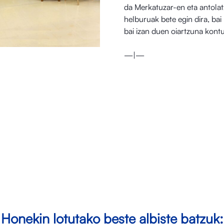
da Merkatuzar-en eta antolatz
helburuak bete egin dira, bai 
bai izan duen oiartzuna kontu
—|—
Honekin lotutako beste albiste batzuk: