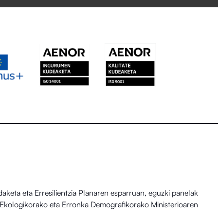
eta eta Erresilientzia Planaren esparruan, eguzki panelak
io Ekologikorako eta Erronka Demografikorako Ministerioaren