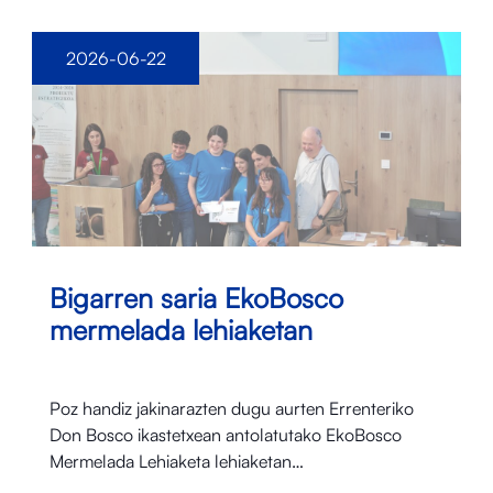
2026-06-22
Bigarren saria EkoBosco
mermelada lehiaketan
Poz handiz jakinarazten dugu aurten Errenteriko
Don Bosco ikastetxean antolatutako EkoBosco
Mermelada Lehiaketa lehiaketan…