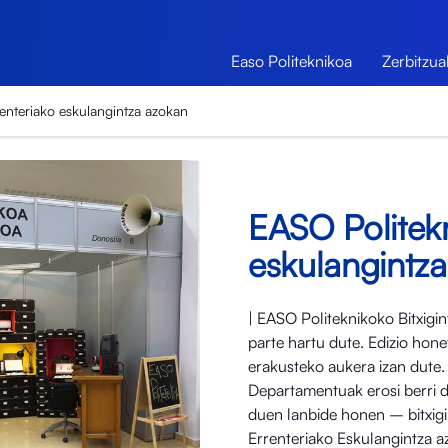
Easo Politeknikoa
Zerbitzua
enteriako eskulangintza azokan
EASO Politekn
eskulangintz
| EASO Politeknikoko Bitxigin
parte hartu dute. Edizio hone
erakusteko aukera izan dute.
Departamentuak erosi berri d
duen lanbide honen – bitxigi
Errenteriako Eskulangintza az