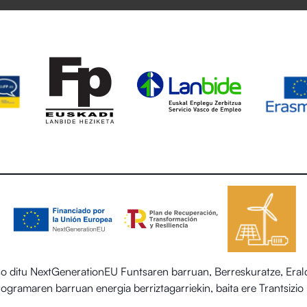
itu NextGenerationEU Funtsaren barruan, Berreskuratze, Eraldak
 programaren barruan energia berriztagarriekin, baita ere Trantsiz
egoitza-sektorearen sistema termiko berriztagarriak ezartzea.