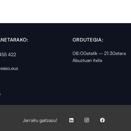
NETARAKO:
ORDUTEGIA:
08:00etatik – 21:30etara
455 422
Abuztuan itxita
easo.eus
a
Jarraitu gaitzazu!