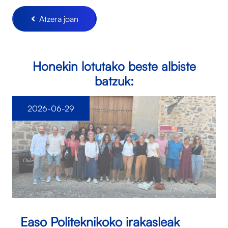
Atzera joan
Honekin lotutako beste albiste
batzuk:
2026-06-29
Easo Politeknikoko irakasleak