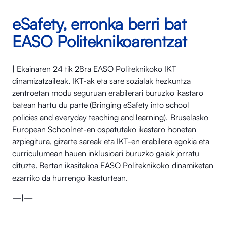
eSafety, erronka berri bat
EASO Politeknikoarentzat
| Ekainaren 24 tik 28ra EASO Politeknikoko IKT
dinamizatzaileak, IKT-ak eta sare sozialak hezkuntza
zentroetan modu seguruan erabilerari buruzko ikastaro
batean hartu du parte (Bringing eSafety into school
policies and everyday teaching and learning). Bruselasko
European Schoolnet-en ospatutako ikastaro honetan
azpiegitura, gizarte sareak eta IKT-en erabilera egokia eta
curriculumean hauen inklusioari buruzko gaiak jorratu
dituzte. Bertan ikasitakoa EASO Politeknikoko dinamiketan
ezarriko da hurrengo ikasturtean.
—|—