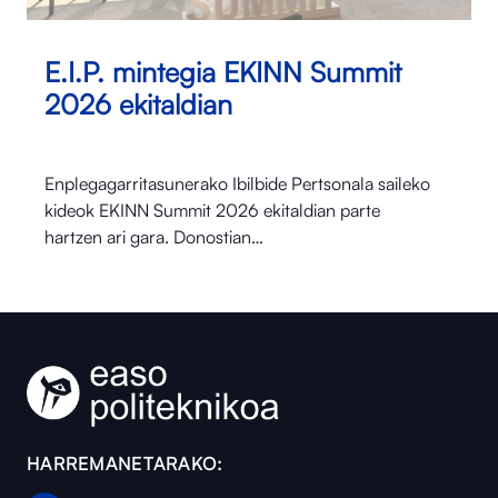
E.I.P. mintegia EKINN Summit
2026 ekitaldian
Enplegagarritasunerako Ibilbide Pertsonala saileko
kideok EKINN Summit 2026 ekitaldian parte
hartzen ari gara. Donostian…
HARREMANETARAKO: