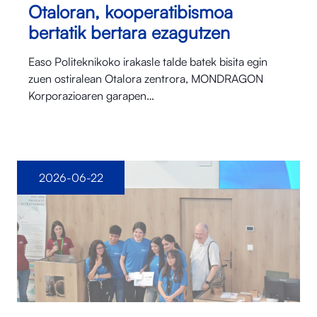
Otaloran, kooperatibismoa
bertatik bertara ezagutzen
Easo Politeknikoko irakasle talde batek bisita egin
zuen ostiralean Otalora⁠ zentrora, MONDRAGON
Korporazioaren garapen…
2026-06-22