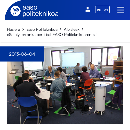
eu
es
Hasiera
Easo Politeknikoa
Albisteak
eSafety, erronka berri bat EASO Politeknikoarentzat
2013-06-04