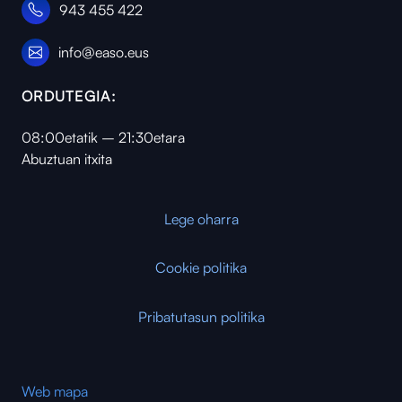
943 455 422
info@easo.eus
ORDUTEGIA:
08:00etatik – 21:30etara
Abuztuan itxita
Lege oharra
Cookie politika
Pribatutasun politika
Web mapa