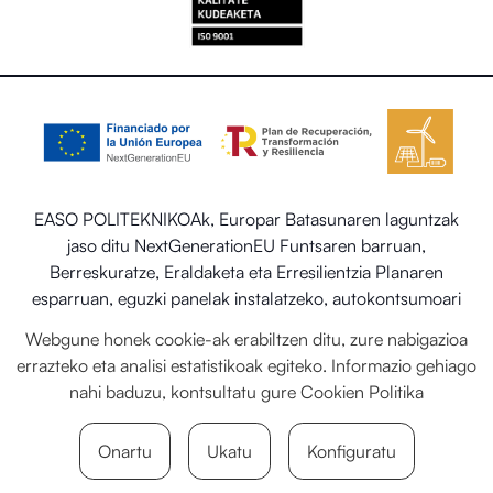
EASO POLITEKNIKOAk, Europar Batasunaren laguntzak
jaso ditu NextGenerationEU Funtsaren barruan,
Berreskuratze, Eraldaketa eta Erresilientzia Planaren
esparruan, eguzki panelak instalatzeko, autokontsumoari
eta biltegiratzeari lotutako programaren barruan energia
Webgune honek cookie-ak erabiltzen ditu, zure nabigazioa
berriztagarriekin, baita ere Trantsizio Ekologikorako eta
errazteko eta analisi estatistikoak egiteko. Informazio gehiago
Erronka Demografikorako Ministerioaren egoitza-
nahi baduzu, kontsultatu gure
Cookien Politika
sektorearen sistema termiko berriztagarriak ezartzea.
Onartu
Ukatu
Konfiguratu