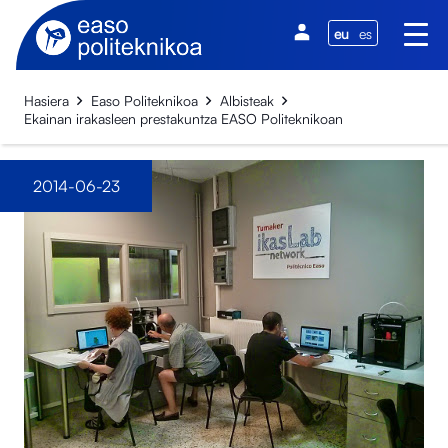
eu
es
Hasiera
Easo Politeknikoa
Albisteak
Ekainan irakasleen prestakuntza EASO Politeknikoan
2014-06-23