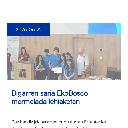
2026-06-22
Bigarren saria EkoBosco
mermelada lehiaketan
Poz handiz jakinarazten dugu aurten Errenteriko