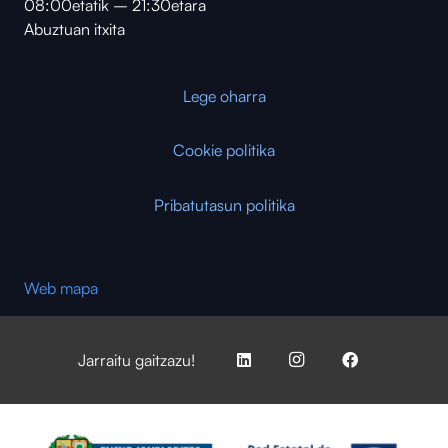
08:00etatik – 21:30etara
Abuztuan itxita
Lege oharra
Cookie politika
Pribatutasun politika
Web mapa
Jarraitu gaitzazu!