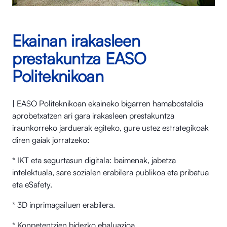
Ekainan irakasleen
prestakuntza EASO
Politeknikoan
| EASO Politeknikoan ekaineko bigarren hamabostaldia
aprobetxatzen ari gara irakasleen prestakuntza
iraunkorreko jarduerak egiteko, gure ustez estrategikoak
diren gaiak jorratzeko:
* IKT eta segurtasun digitala: baimenak, jabetza
intelektuala, sare sozialen erabilera publikoa eta pribatua
eta eSafety.
* 3D inprimagailuen erabilera.
* Konpetentzien bidezko ebaluazioa.