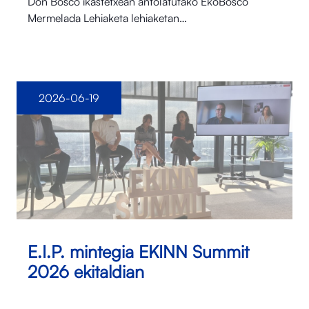
Don Bosco ikastetxean antolatutako EkoBosco
Mermelada Lehiaketa lehiaketan…
2026-06-19
E.I.P. mintegia EKINN Summit
2026 ekitaldian