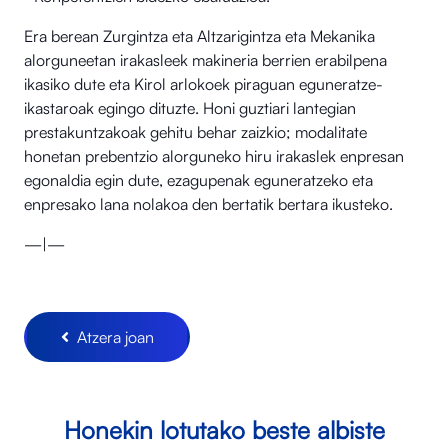
Era berean Zurgintza eta Altzarigintza eta Mekanika
alorguneetan irakasleek makineria berrien erabilpena
ikasiko dute eta Kirol arlokoek piraguan eguneratze-
ikastaroak egingo dituzte. Honi guztiari lantegian
prestakuntzakoak gehitu behar zaizkio; modalitate
honetan prebentzio alorguneko hiru irakaslek enpresan
egonaldia egin dute, ezagupenak eguneratzeko eta
enpresako lana nolakoa den bertatik bertara ikusteko.
—|—
Atzera joan
Honekin lotutako beste albiste