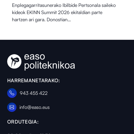
Enplegagarritasunerako Ibilbide Pertsonala saileko
kideok EKINN Summit 2026 ekitaldian parte
hartzen ari gara. Donostian…
HARREMANETARAKO:
943 455 422
info@easo.eus
ORDUTEGIA: