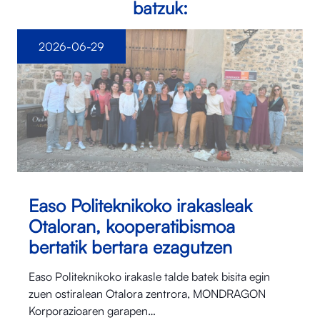
batzuk:
2026-06-29
Easo Politeknikoko irakasleak
Otaloran, kooperatibismoa
bertatik bertara ezagutzen
Easo Politeknikoko irakasle talde batek bisita egin
zuen ostiralean Otalora⁠ zentrora, MONDRAGON
Korporazioaren garapen…