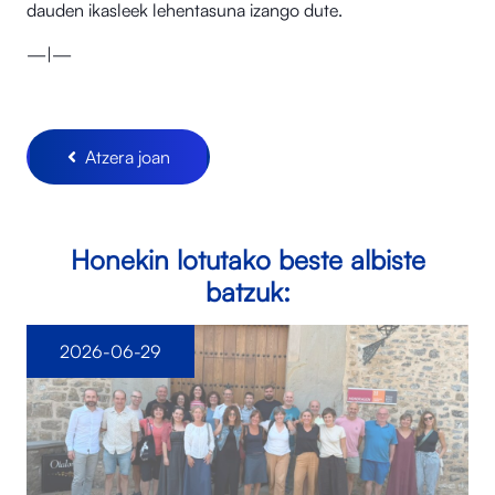
dauden ikasleek lehentasuna izango dute.
—|—
Atzera joan
Honekin lotutako beste albiste
batzuk:
2026-06-29