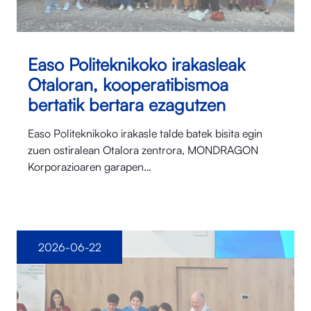
Easo Politeknikoko irakasleak
Otaloran, kooperatibismoa
bertatik bertara ezagutzen
Easo Politeknikoko irakasle talde batek bisita egin
zuen ostiralean Otalora⁠ zentrora, MONDRAGON
Korporazioaren garapen…
2026-06-22