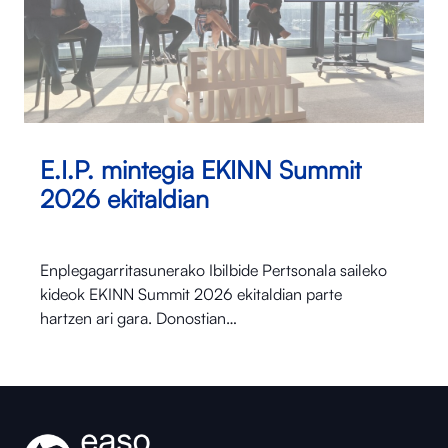
E.I.P. mintegia EKINN Summit
2026 ekitaldian
Enplegagarritasunerako Ibilbide Pertsonala saileko
kideok EKINN Summit 2026 ekitaldian parte
hartzen ari gara. Donostian…