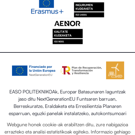
EASO POLITEKNIKOAk, Europar Batasunaren laguntzak
jaso ditu NextGenerationEU Funtsaren barruan,
Berreskuratze, Eraldaketa eta Erresilientzia Planaren
esparruan, eguzki panelak instalatzeko, autokontsumoari
eta biltegiratzeari lotutako programaren barruan energia
Webgune honek cookie-ak erabiltzen ditu, zure nabigazioa
berriztagarriekin, baita ere Trantsizio Ekologikorako eta
errazteko eta analisi estatistikoak egiteko. Informazio gehiago
Erronka Demografikorako Ministerioaren egoitza-