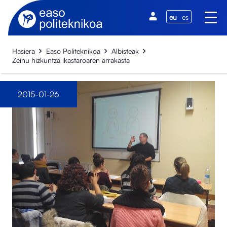
eu
es
Hasiera
Easo Politeknikoa
Albisteak
Zeinu hizkuntza ikastaroaren arrakasta
2015-01-26