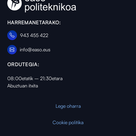
HARREMANETARAKO:
943 455 422
info@easo.eus
ORDUTEGIA:
08:00etatik – 21:30etara
Abuztuan itxita
Lege oharra
Cookie politika