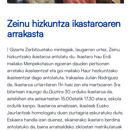
Zeinu hizkuntza ikastaroaren
arrakasta
| Gizarte Zerbitzuetako mintegiak, laugarren urtez, Zeinu
hizkuntzako ikastaroa antolatu du. Ikastaro hau Erdi
mailako Menpekotasun egoeran dauden pertsonen
arretako ikasleentzat eta goi mailako Haur hezkuntzako
ikasleentzat dago antolatuta. Irakaslea Julián Rodriguez
da. Ikastaroa urtarrilaren 11n hasi zen eta martxoaren 3ra
bitartean iraungo du.Guztira 30 orduko ikastaroa da,
astelehen eta astearteetan 15.00etatik 17.30 etara, eskola
ordutik kanpo. Ikastaroa amaitzean, ikasleek Eusko
Jaurlaritzak homologatu duen ziurtagiria eskuratuko dute.
Eskaera handia izan duenez, ekainerako ikastaro berdina
antolatuko da, baina arratsaldeko zikloetan matrikulatuak