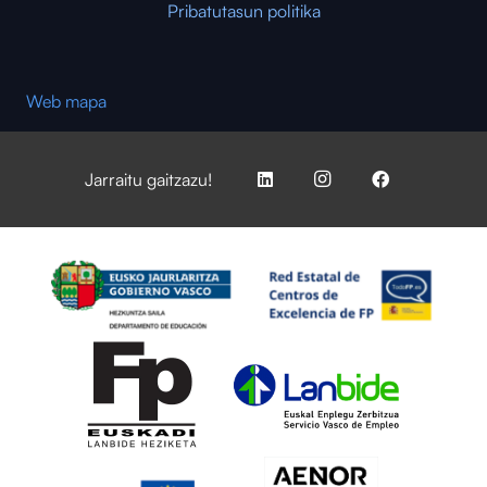
Pribatutasun politika
Web mapa
Jarraitu gaitzazu!