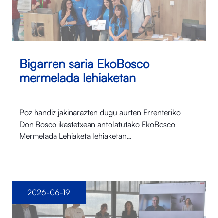
Bigarren saria EkoBosco
mermelada lehiaketan
Poz handiz jakinarazten dugu aurten Errenteriko
Don Bosco ikastetxean antolatutako EkoBosco
Mermelada Lehiaketa lehiaketan…
2026-06-19