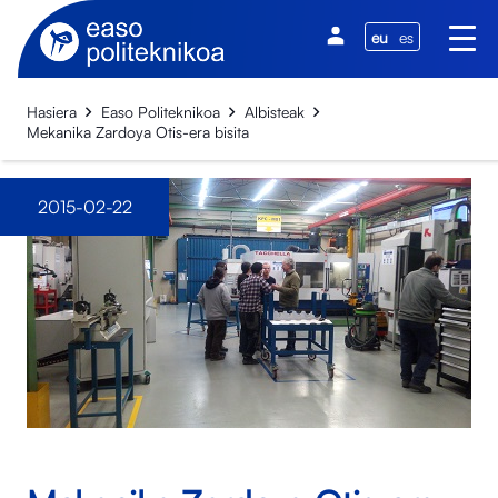
eu
es
Hasiera
Easo Politeknikoa
Albisteak
Mekanika Zardoya Otis-era bisita
2015-02-22