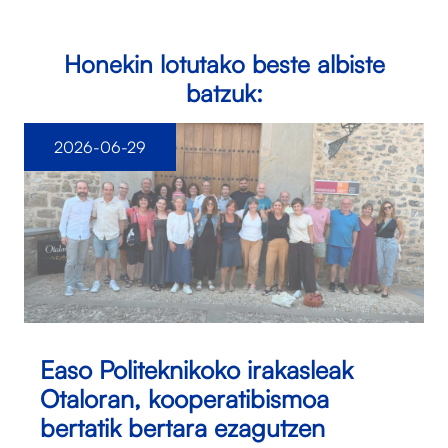
Honekin lotutako beste albiste
batzuk:
2026-06-29
Easo Politeknikoko irakasleak
Otaloran, kooperatibismoa
bertatik bertara ezagutzen