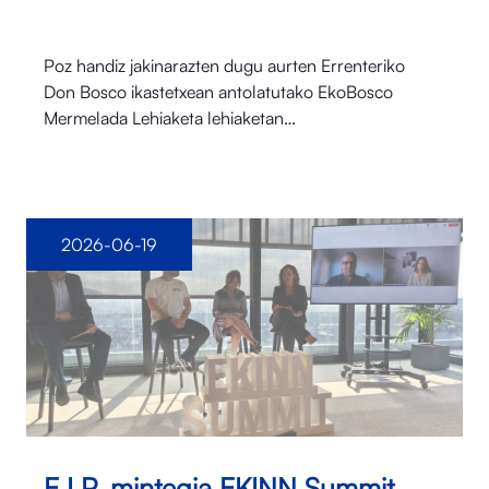
Poz handiz jakinarazten dugu aurten Errenteriko
Don Bosco ikastetxean antolatutako EkoBosco
Mermelada Lehiaketa lehiaketan…
2026-06-19
E.I.P. mintegia EKINN Summit