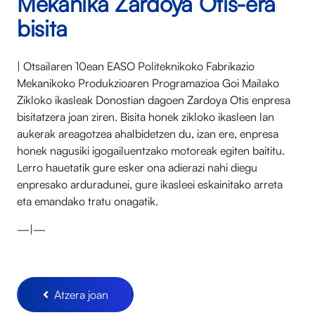
Mekanika Zardoya Otis-era
bisita
| Otsailaren 10ean EASO Politeknikoko Fabrikazio
Mekanikoko Produkzioaren Programazioa Goi Mailako
Zikloko ikasleak Donostian dagoen Zardoya Otis enpresa
bisitatzera joan ziren. Bisita honek zikloko ikasleen lan
aukerak areagotzea ahalbidetzen du, izan ere, enpresa
honek nagusiki igogailuentzako motoreak egiten baititu.
Lerro hauetatik gure esker ona adierazi nahi diegu
enpresako arduradunei, gure ikasleei eskainitako arreta
eta emandako tratu onagatik.
—|—
Atzera joan