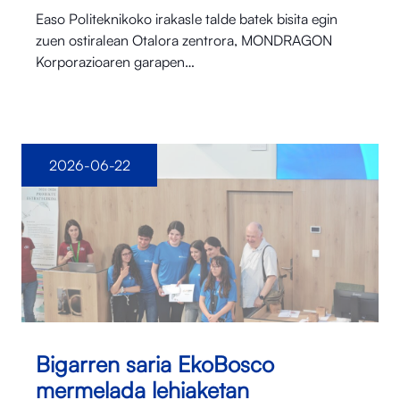
Easo Politeknikoko irakasle talde batek bisita egin
zuen ostiralean Otalora⁠ zentrora, MONDRAGON
Korporazioaren garapen…
2026-06-22
Bigarren saria EkoBosco
mermelada lehiaketan