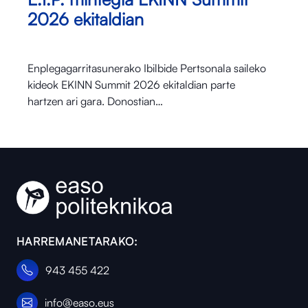
2026 ekitaldian
Enplegagarritasunerako Ibilbide Pertsonala saileko
kideok EKINN Summit 2026 ekitaldian parte
hartzen ari gara. Donostian…
HARREMANETARAKO:
943 455 422
info@easo.eus