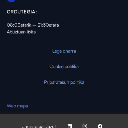
ORDUTEGIA:
08:00etatik – 21:30etara
Abuztuan itxita
Lege oharra
Cookie politika
Pribatutasun politika
Web mapa
Jarraitu gaitzazu!