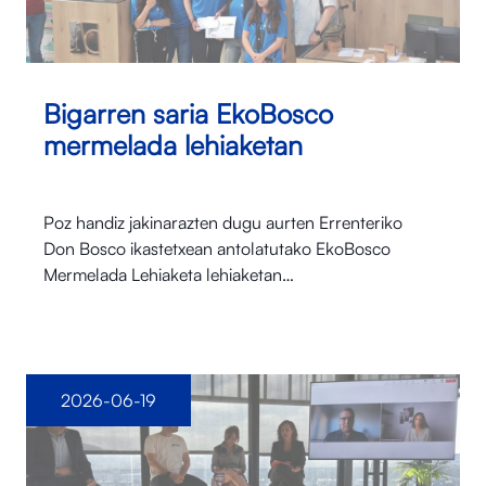
Bigarren saria EkoBosco
mermelada lehiaketan
Poz handiz jakinarazten dugu aurten Errenteriko
Don Bosco ikastetxean antolatutako EkoBosco
Mermelada Lehiaketa lehiaketan…
2026-06-19