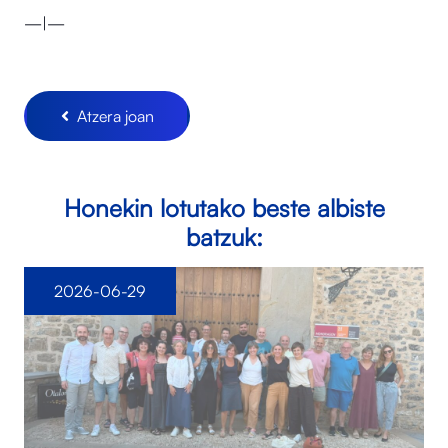
—|—
Atzera joan
Honekin lotutako beste albiste
batzuk:
2026-06-29