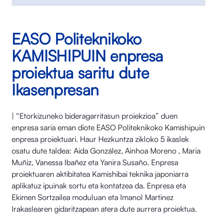
EASO Politeknikoko
KAMISHIPUIN enpresa
proiektua saritu dute
Ikasenpresan
| “Etorkizuneko bideragarritasun proiekzioa” duen
enpresa saria eman diote EASO Politeknikoko Kamishipuin
enpresa proiektuari. Haur Hezkuntza zikloko 5 ikaslek
osatu dute taldea: Aida González, Ainhoa Moreno , Maria
Muñiz, Vanessa Ibañez eta Yanira Susaño. Enpresa
proiektuaren aktibitatea Kamishibai teknika japoniarra
aplikatuz ipuinak sortu eta kontatzea da. Enpresa eta
Ekimen Sortzailea moduluan eta Imanol Martinez
Irakaslearen gidaritzapean atera dute aurrera proiektua.