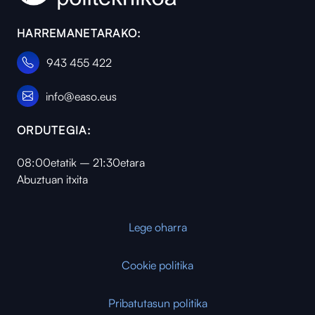
HARREMANETARAKO:
943 455 422
info@easo.eus
ORDUTEGIA:
08:00etatik – 21:30etara
Abuztuan itxita
Lege oharra
Cookie politika
Pribatutasun politika