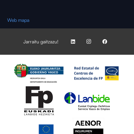
Web mapa
Jarraitu gaitzazu!