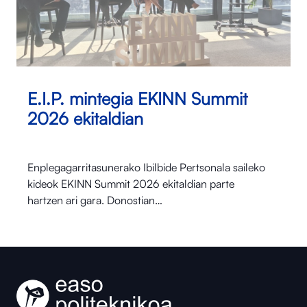
E.I.P. mintegia EKINN Summit
2026 ekitaldian
Enplegagarritasunerako Ibilbide Pertsonala saileko
kideok EKINN Summit 2026 ekitaldian parte
hartzen ari gara. Donostian…