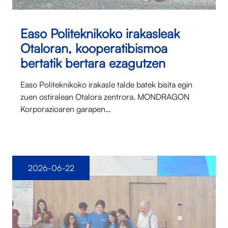
Easo Politeknikoko irakasleak
Otaloran, kooperatibismoa
bertatik bertara ezagutzen
Easo Politeknikoko irakasle talde batek bisita egin
zuen ostiralean Otalora⁠ zentrora, MONDRAGON
Korporazioaren garapen…
2026-06-22