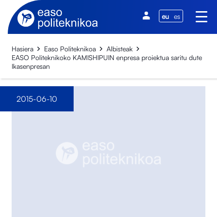
eu
es
Hasiera
Easo Politeknikoa
Albisteak
EASO Politeknikoko KAMISHIPUIN enpresa proiektua saritu dute
Ikasenpresan
2015-06-10