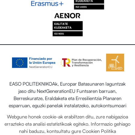
EASO POLITEKNIKOAk, Europar Batasunaren laguntzak
jaso ditu NextGenerationEU Funtsaren barruan,
Berreskuratze, Eraldaketa eta Erresilientzia Planaren
esparruan, eguzki panelak instalatzeko, autokontsumoari
eta biltegiratzeari lotutako programaren barruan energia
Webgune honek cookie-ak erabiltzen ditu, zure nabigazioa
berriztagarriekin, baita ere Trantsizio Ekologikorako eta
errazteko eta analisi estatistikoak egiteko. Informazio gehiago
Erronka Demografikorako Ministerioaren egoitza-
nahi baduzu, kontsultatu gure
Cookien Politika
sektorearen sistema termiko berriztagarriak ezartzea.