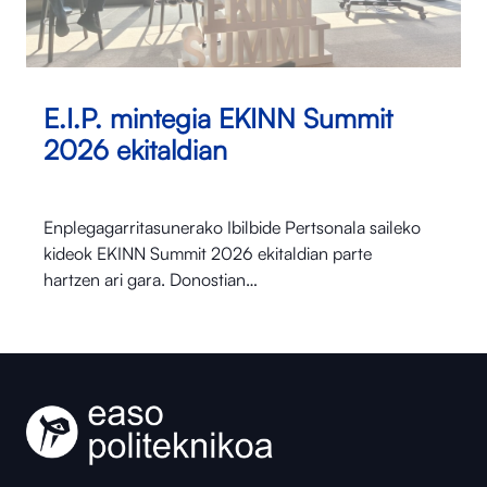
E.I.P. mintegia EKINN Summit
2026 ekitaldian
Enplegagarritasunerako Ibilbide Pertsonala saileko
kideok EKINN Summit 2026 ekitaldian parte
hartzen ari gara. Donostian…