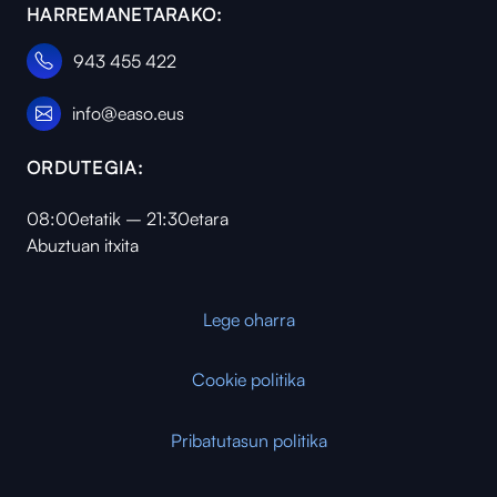
HARREMANETARAKO:
943 455 422
info@easo.eus
ORDUTEGIA:
08:00etatik – 21:30etara
Abuztuan itxita
Lege oharra
Cookie politika
Pribatutasun politika