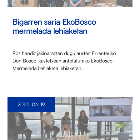
Bigarren saria EkoBosco
mermelada lehiaketan
Poz handiz jakinarazten dugu aurten Errenteriko
Don Bosco ikastetxean antolatutako EkoBosco
Mermelada Lehiaketa lehiaketan…
2026-06-19