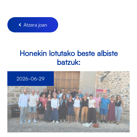
Atzera joan
Honekin lotutako beste albiste
batzuk:
2026-06-29