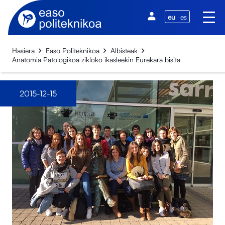
eu
es
Hasiera
Easo Politeknikoa
Albisteak
Anatomia Patologikoa zikloko ikasleekin Eurekara bisita
2015-12-15