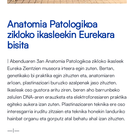
Anatomia Patologikoa
zikloko ikasleekin Eurekara
bisita
| Abenduaren 3an Anatomia Patologikoa zikloko ikasleek
Eureka Zientzien museora irteera egin zuten. Bertan,
genetikako bi praktika egin zituzten eta, anatomiaren
arloan, plastinazioari buruzko azalpenak jaso zituzten.
Ikasleak oso gustora aritu ziren, beren aho barrunbeko
zelulen DNA-aren erauzketa eta elektroforesiaren praktika
egiteko aukera izan zuten. Plastinazioaren teknika ere oso
interesgarria iruditu zitzaien eta teknika honekin landuriko
hainbat organu eta gorputz atal behatu ahal izan zituzten.
—|—