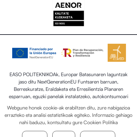
EASO POLITEKNIKOAk, Europar Batasunaren laguntzak
jaso ditu NextGenerationEU Funtsaren barruan,
Berreskuratze, Eraldaketa eta Erresilientzia Planaren
esparruan, eguzki panelak instalatzeko, autokontsumoari
eta biltegiratzeari lotutako programaren barruan energia
Webgune honek cookie-ak erabiltzen ditu, zure nabigazioa
berriztagarriekin, baita ere Trantsizio Ekologikorako eta
errazteko eta analisi estatistikoak egiteko. Informazio gehiago
Erronka Demografikorako Ministerioaren egoitza-
nahi baduzu, kontsultatu gure
Cookien Politika
sektorearen sistema termiko berriztagarriak ezartzea.