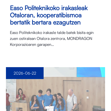
Easo Politeknikoko irakasleak
Otaloran, kooperatibismoa
bertatik bertara ezagutzen
Easo Politeknikoko irakasle talde batek bisita egin
zuen ostiralean Otalora⁠ zentrora, MONDRAGON
Korporazioaren garapen…
2026-06-22