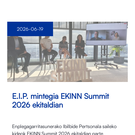
2026-06-19
E.I.P. mintegia EKINN Summit
2026 ekitaldian
Enplegagarritasunerako Ibilbide Pertsonala saileko
kideok EKINN Summit 2026 ekitaldian parte