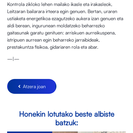
Kontrola zikloko lehen mailako ikasle eta irakasleok,
Leitzaran bailarara irteera egin genuen. Bertan, uraren
ustiaketa energetikoa ezagutzeko aukera izan genuen eta
aldi berean, ingurunean moldatzeko beharrezko
gaitasunak garatu genituen: arriskuen aurreikuspena,
istripuen aurrean egin beharreko jarraibideak,
prestakuntza fisikoa, gidariaren rola eta abar.
—|—
Atzera joan
Honekin lotutako beste albiste
batzuk: