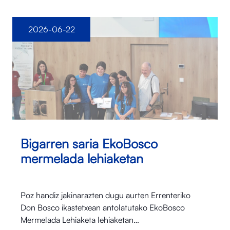
2026-06-22
Bigarren saria EkoBosco
mermelada lehiaketan
Poz handiz jakinarazten dugu aurten Errenteriko
Don Bosco ikastetxean antolatutako EkoBosco
Mermelada Lehiaketa lehiaketan…