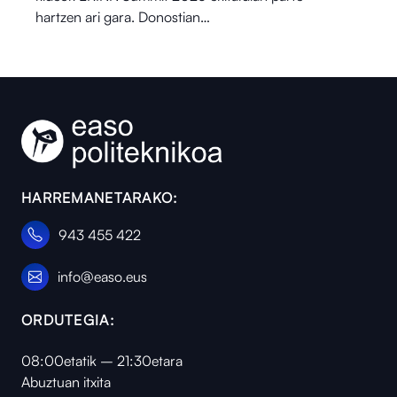
hartzen ari gara. Donostian…
HARREMANETARAKO:
943 455 422
info@easo.eus
ORDUTEGIA:
08:00etatik – 21:30etara
Abuztuan itxita