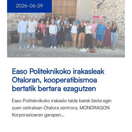
2026-06-29
Easo Politeknikoko irakasleak
Otaloran, kooperatibismoa
bertatik bertara ezagutzen
Easo Politeknikoko irakasle talde batek bisita egin
zuen ostiralean Otalora⁠ zentrora, MONDRAGON
Korporazioaren garapen…