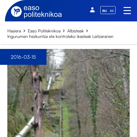
eu
es
Hasiera
Easo Politeknikoa
Albisteak
Ingurumen hezkuntza eta kontroleko ikasleak Leitzaranen
2016-03-15