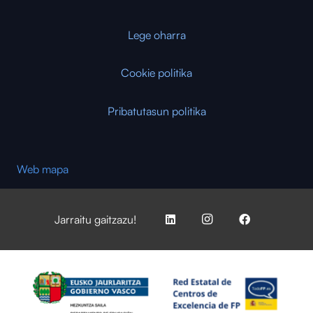
Lege oharra
Cookie politika
Pribatutasun politika
Web mapa
Jarraitu gaitzazu!