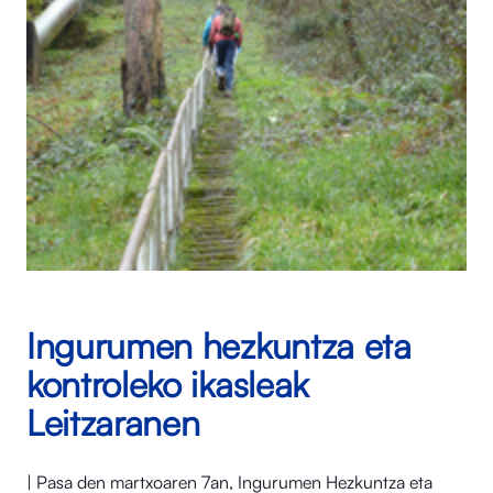
Ingurumen hezkuntza eta
kontroleko ikasleak
Leitzaranen
| Pasa den martxoaren 7an, Ingurumen Hezkuntza eta