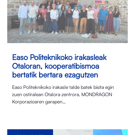
Easo Politeknikoko irakasleak
Otaloran, kooperatibismoa
bertatik bertara ezagutzen
Easo Politeknikoko irakasle talde batek bisita egin
zuen ostiralean Otalora⁠ zentrora, MONDRAGON
Korporazioaren garapen…