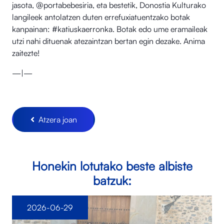
jasota, @portabebesiria, eta bestetik, Donostia Kulturako
langileek antolatzen duten errefuxiatuentzako botak
kanpainan: #katiuskaerronka. Botak edo ume eramaileak
utzi nahi dituenak atezaintzan bertan egin dezake. Anima
zaitezte!
—|—
Atzera joan
Honekin lotutako beste albiste
batzuk:
2026-06-29