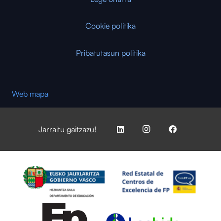
Cookie politika
Pribatutasun politika
Web mapa
Jarraitu gaitzazu!