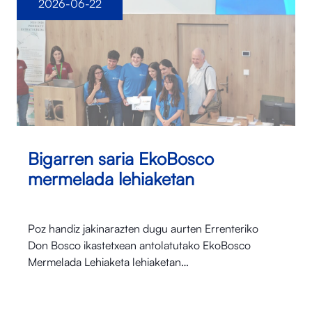
2026-06-22
Bigarren saria EkoBosco
mermelada lehiaketan
Poz handiz jakinarazten dugu aurten Errenteriko
Don Bosco ikastetxean antolatutako EkoBosco
Mermelada Lehiaketa lehiaketan…