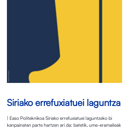
Siriako errefuxiatuei laguntza
| Easo Politeknikoa Siriako errefuxiatuei laguntzeko bi
kanpainatan parte hartzen ari da: batetik, ume-eramaileak