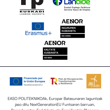
EASO POLITEKNIKOAk, Europar Batasunaren laguntzak
jaso ditu NextGenerationEU Funtsaren barruan,