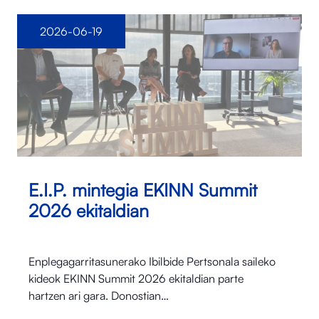
2026-06-19
E.I.P. mintegia EKINN Summit
2026 ekitaldian
Enplegagarritasunerako Ibilbide Pertsonala saileko
kideok EKINN Summit 2026 ekitaldian parte
hartzen ari gara. Donostian…