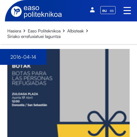
eu
es
Hasiera
Easo Politeknikoa
Albisteak
Siriako errefuxiatuei laguntza
2016-04-14