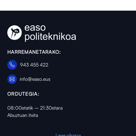
HARREMANETARAKO:
943 455 422
info@easo.eus
ORDUTEGIA:
08:00etatik – 21:30etara
Abuztuan itxita
Lege oharra