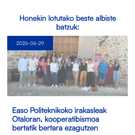
Honekin lotutako beste albiste
batzuk:
2026-06-29
Easo Politeknikoko irakasleak
Otaloran, kooperatibismoa
bertatik bertara ezagutzen