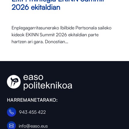
2026 ekitaldian
Enplegagarritasunerako Ibilbide Pertsonala saileko
kideok EKINN Summit 2026 ekitaldian parte
hartzen ari gara. Donostian…
HARREMANETARAKO:
943 455 422
info@easo.eus