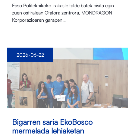
Easo Politeknikoko irakasle talde batek bisita egin
zuen ostiralean Otalora⁠ zentrora, MONDRAGON
Korporazioaren garapen…
2026-06-22
Bigarren saria EkoBosco
mermelada lehiaketan