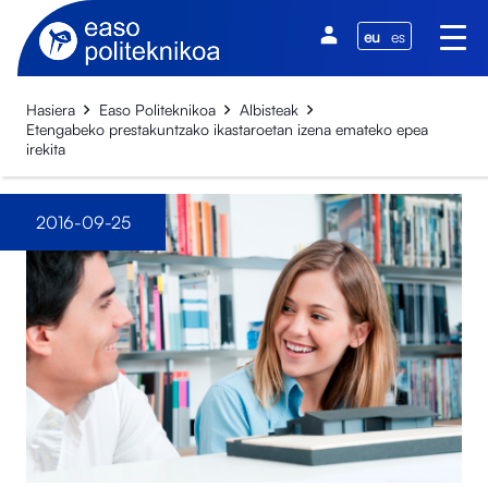
eu
es
Hasiera
Easo Politeknikoa
Albisteak
Etengabeko prestakuntzako ikastaroetan izena emateko epea
irekita
2016-09-25