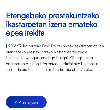
Etengabeko prestakuntzako
ikastaroetan izena emateko
epea irekita
| 2016/17 ikasturtean Easo Politeknikoak eskaintzen dituen
etengabeko prestakuntzako ikastaroen zerrenda
ikastetxeko webgunean dago ikusgai. Klik egin ezazu
ondorengo estekan informazioa, eskainitako ikastaroen
zerrenda eta izen-emate orria eskuratu ahal izateko.
—|—
Atzera joan