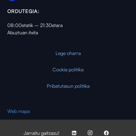
ORDUTEGIA:
08:00etatik – 21:30etara
Abuztuan itxita
Lege oharra
Cookie politika
Pribatutasun politika
Web mapa
Jarraitu gaitzazu!