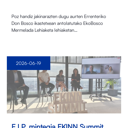
Poz handiz jakinarazten dugu aurten Errenteriko
Don Bosco ikastetxean antolatutako EkoBosco
Mermelada Lehiaketa lehiaketan…
2026-06-19
E.I.P. mintegia EKINN Summit