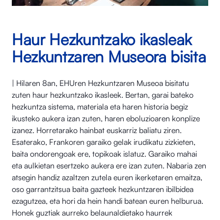
Haur Hezkuntzako ikasleak
Hezkuntzaren Museora bisita
| Hilaren 8an, EHUren Hezkuntzaren Museoa bisitatu
zuten haur hezkuntzako ikasleek. Bertan, garai bateko
hezkuntza sistema, materiala eta haren historia begiz
ikusteko aukera izan zuten, haren eboluzioaren konplize
izanez. Horretarako hainbat euskarriz baliatu ziren.
Esaterako, Frankoren garaiko gelak irudikatu zizkieten,
baita ondorengoak ere, topikoak islatuz. Garaiko mahai
eta aulkietan esertzeko aukera ere izan zuten. Nabaria zen
atsegin handiz azaltzen zutela euren ikerketaren emaitza,
oso garrantzitsua baita gazteek hezkuntzaren ibilbidea
ezagutzea, eta hori da hein handi batean euren helburua.
Honek guztiak aurreko belaunaldietako haurrek