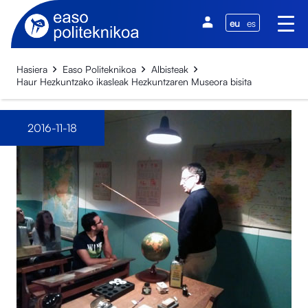
eu
es
Hasiera
Easo Politeknikoa
Albisteak
Haur Hezkuntzako ikasleak Hezkuntzaren Museora bisita
2016-11-18