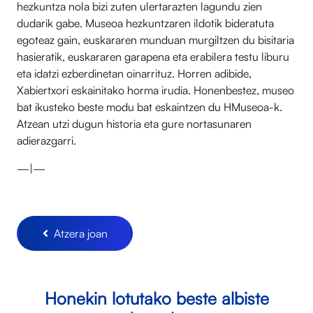
hezkuntza nola bizi zuten ulertarazten lagundu zien
dudarik gabe. Museoa hezkuntzaren ildotik bideratuta
egoteaz gain, euskararen munduan murgiltzen du bisitaria
hasieratik, euskararen garapena eta erabilera testu liburu
eta idatzi ezberdinetan oinarrituz. Horren adibide,
Xabiertxori eskainitako horma irudia. Honenbestez, museo
bat ikusteko beste modu bat eskaintzen du HMuseoa-k.
Atzean utzi dugun historia eta gure nortasunaren
adierazgarri.
—|—
Atzera joan
Honekin lotutako beste albiste