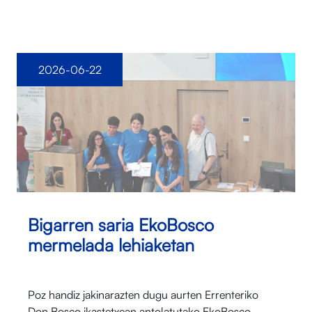
2026-06-22
Bigarren saria EkoBosco
mermelada lehiaketan
Poz handiz jakinarazten dugu aurten Errenteriko
Don Bosco ikastetxean antolatutako EkoBosco