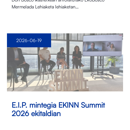
Mermelada Lehiaketa lehiaketan…
2026-06-19
E.I.P. mintegia EKINN Summit
2026 ekitaldian