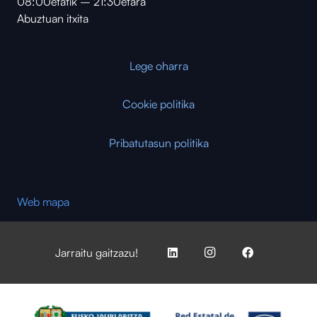
08:00etatik – 21:30etara
Abuztuan itxita
Lege oharra
Cookie politika
Pribatutasun politika
Web mapa
Jarraitu gaitzazu!