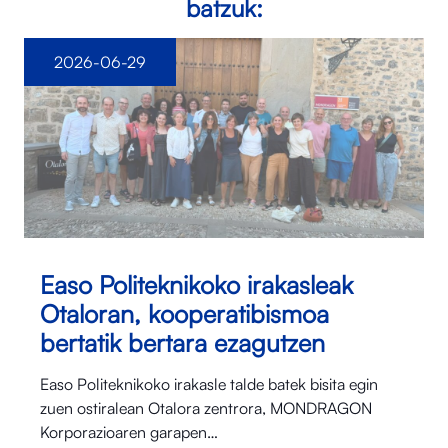
batzuk:
2026-06-29
Easo Politeknikoko irakasleak
Otaloran, kooperatibismoa
bertatik bertara ezagutzen
Easo Politeknikoko irakasle talde batek bisita egin
zuen ostiralean Otalora⁠ zentrora, MONDRAGON
Korporazioaren garapen…