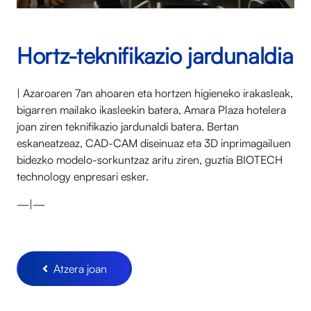
Hortz-teknifikazio jardunaldia
| Azaroaren 7an ahoaren eta hortzen higieneko irakasleak,
bigarren mailako ikasleekin batera, Amara Plaza hotelera
joan ziren teknifikazio jardunaldi batera. Bertan
eskaneatzeaz, CAD-CAM diseinuaz eta 3D inprimagailuen
bidezko modelo-sorkuntzaz aritu ziren, guztia BIOTECH
technology enpresari esker.
—|—
Atzera joan