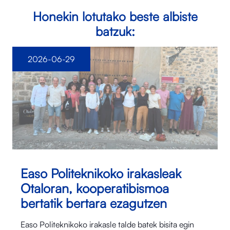
Honekin lotutako beste albiste
batzuk:
2026-06-29
Easo Politeknikoko irakasleak
Otaloran, kooperatibismoa
bertatik bertara ezagutzen
Easo Politeknikoko irakasle talde batek bisita egin