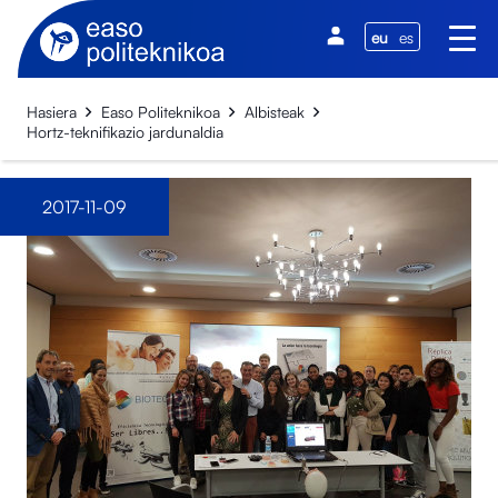
eu
es
Hasiera
Easo Politeknikoa
Albisteak
Hortz-teknifikazio jardunaldia
2017-11-09