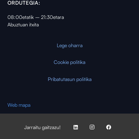
ORDUTEGIA:
08:00etatik – 21:30etara
Abuztuan itxita
Lege oharra
Cookie politika
Pribatutasun politika
Web mapa
Jarraitu gaitzazu!