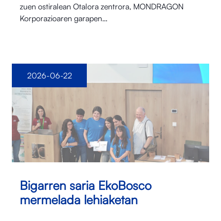
zuen ostiralean Otalora⁠ zentrora, MONDRAGON
Korporazioaren garapen…
2026-06-22
Bigarren saria EkoBosco
mermelada lehiaketan