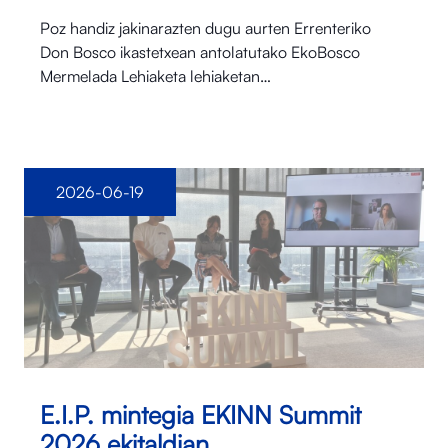
Poz handiz jakinarazten dugu aurten Errenteriko
Don Bosco ikastetxean antolatutako EkoBosco
Mermelada Lehiaketa lehiaketan…
2026-06-19
E.I.P. mintegia EKINN Summit
2026 ekitaldian