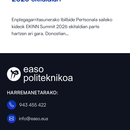
Enplegagarritasunerako Ibilbide Pertsonala saileko
kideok EKINN Summit 2026 ekitaldian parte
hartzen ari gara. Donostian…
HARREMANETARAKO:
943 455 422
info@easo.eus