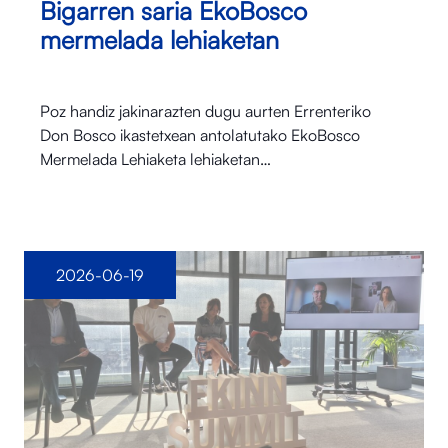
Bigarren saria EkoBosco
mermelada lehiaketan
Poz handiz jakinarazten dugu aurten Errenteriko
Don Bosco ikastetxean antolatutako EkoBosco
Mermelada Lehiaketa lehiaketan…
2026-06-19