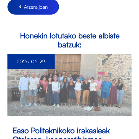
Atzera joan
Honekin lotutako beste albiste
batzuk:
2026-06-29
Easo Politeknikoko irakasleak