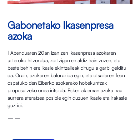
Gabonetako Ikasenpresa
azoka
| Abenduaren 20an izan zen Ikasenpresa azokaren
urteroko hitzordua, zortzigarren aldiz hain zuzen, eta
beste behin ere ikasle ekintzaileak ditugula garbi gelditu
da. Orain, azokaren balorazioa egin, eta otsailaren 1ean
ospatuko den Eibarko azokarako hobekuntzak
proposatzeko unea iritsi da. Eskerrak eman azoka hau
aurrera ateratzea posible egin duzuen ikasle eta irakasle
guztioi.
—|—