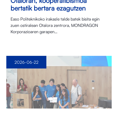
Otaloran, kooperatibismoa
bertatik bertara ezagutzen
Easo Politeknikoko irakasle talde batek bisita egin
zuen ostiralean Otalora⁠ zentrora, MONDRAGON
Korporazioaren garapen…
2026-06-22