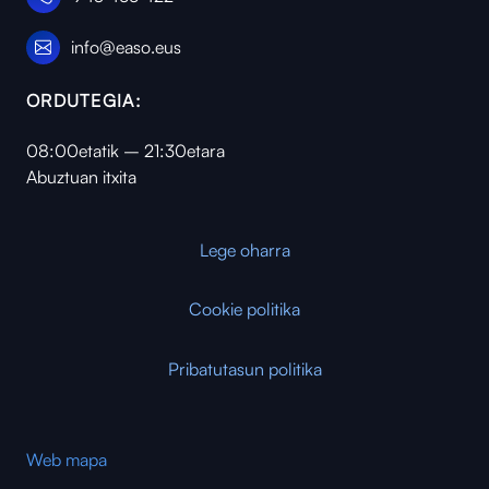
info@easo.eus
ORDUTEGIA:
08:00etatik – 21:30etara
Abuztuan itxita
Lege oharra
Cookie politika
Pribatutasun politika
Web mapa