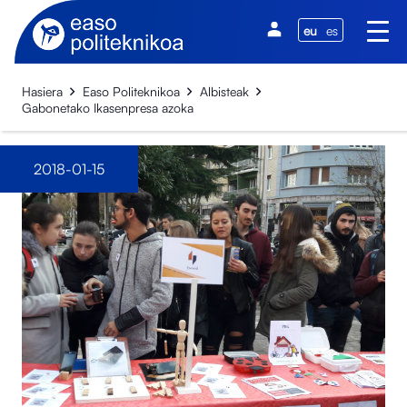
eu
es
Hasiera
Easo Politeknikoa
Albisteak
Gabonetako Ikasenpresa azoka
2018-01-15