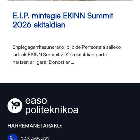
E.I.P. mintegia EKINN Summit
2026 ekitaldian
Enplegagarritasunerako Ibilbide Pertsonala saileko
kideok EKINN Summit 2026 ekitaldian parte
hartzen ari gara. Donostian…
HARREMANETARAKO:
943 455 422