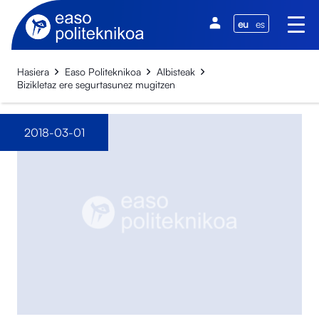
eu
es
Hasiera
Easo Politeknikoa
Albisteak
Bizikletaz ere segurtasunez mugitzen
2018-03-01