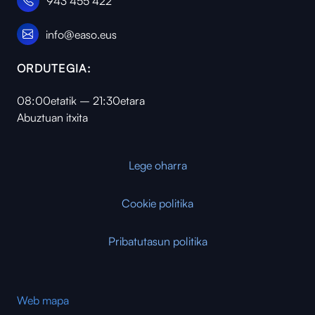
943 455 422
info@easo.eus
ORDUTEGIA:
08:00etatik – 21:30etara
Abuztuan itxita
Lege oharra
Cookie politika
Pribatutasun politika
Web mapa