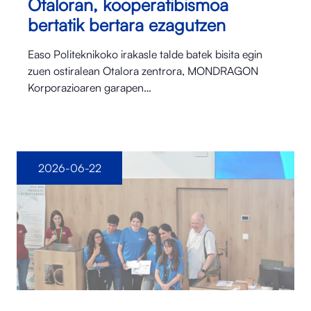
Otaloran, kooperatibismoa
bertatik bertara ezagutzen
Easo Politeknikoko irakasle talde batek bisita egin
zuen ostiralean Otalora⁠ zentrora, MONDRAGON
Korporazioaren garapen…
2026-06-22