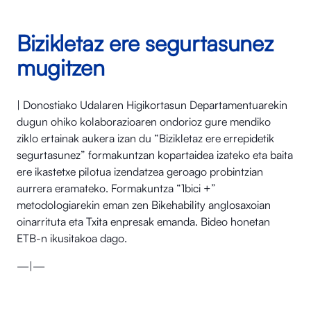
Bizikletaz ere segurtasunez
mugitzen
| Donostiako Udalaren Higikortasun Departamentuarekin
dugun ohiko kolaborazioaren ondorioz gure mendiko
ziklo ertainak aukera izan du “Bizikletaz ere errepidetik
segurtasunez” formakuntzan kopartaidea izateko eta baita
ere ikastetxe pilotua izendatzea geroago probintzian
aurrera eramateko. Formakuntza “1bici +”
metodologiarekin eman zen Bikehability anglosaxoian
oinarrituta eta Txita enpresak emanda. Bideo honetan
ETB-n ikusitakoa dago.
—|—