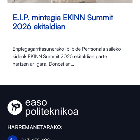
E.I.P. mintegia EKINN Summit
2026 ekitaldian
Enplegagarritasunerako Ibilbide Pertsonala saileko
kideok EKINN Summit 2026 ekitaldian parte
hartzen ari gara. Donostian…
HARREMANETARAKO: