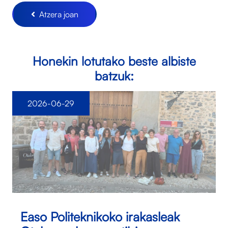
Atzera joan
Honekin lotutako beste albiste
batzuk:
2026-06-29
Easo Politeknikoko irakasleak