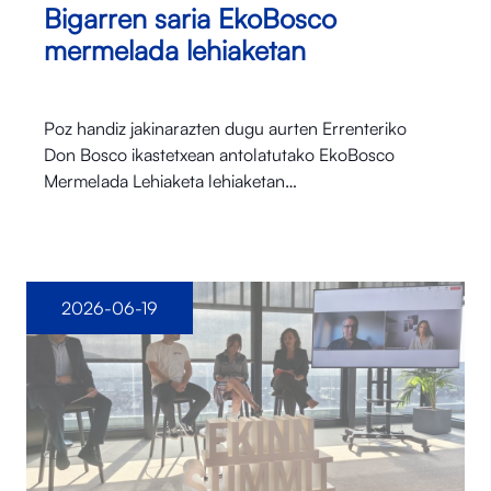
Bigarren saria EkoBosco
mermelada lehiaketan
Poz handiz jakinarazten dugu aurten Errenteriko
Don Bosco ikastetxean antolatutako EkoBosco
Mermelada Lehiaketa lehiaketan…
2026-06-19