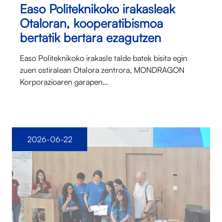
Easo Politeknikoko irakasleak
Otaloran, kooperatibismoa
bertatik bertara ezagutzen
Easo Politeknikoko irakasle talde batek bisita egin
zuen ostiralean Otalora⁠ zentrora, MONDRAGON
Korporazioaren garapen…
2026-06-22