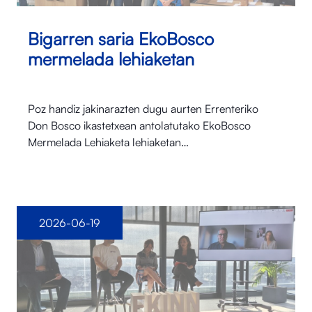
Bigarren saria EkoBosco
mermelada lehiaketan
Poz handiz jakinarazten dugu aurten Errenteriko
Don Bosco ikastetxean antolatutako EkoBosco
Mermelada Lehiaketa lehiaketan…
2026-06-19