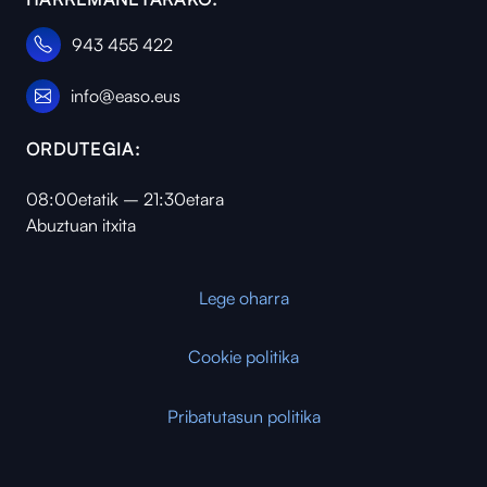
943 455 422
info@easo.eus
ORDUTEGIA:
08:00etatik – 21:30etara
Abuztuan itxita
Lege oharra
Cookie politika
Pribatutasun politika