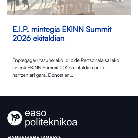
E.I.P. mintegia EKINN Summit
2026 ekitaldian
Enplegagarritasunerako Ibilbide Pertsonala saileko
kideok EKINN Summit 2026 ekitaldian parte
hartzen ari gara. Donostian…
HARREMANETARAKO: