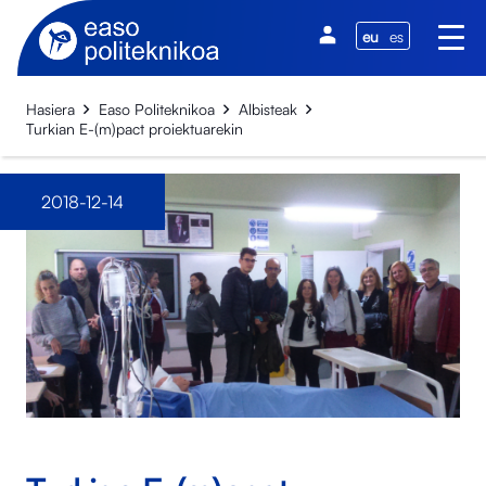
eu
es
Hasiera
Easo Politeknikoa
Albisteak
Turkian E-(m)pact proiektuarekin
2018-12-14