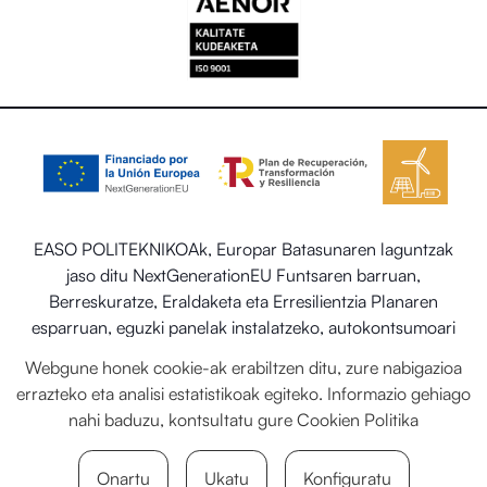
EASO POLITEKNIKOAk, Europar Batasunaren laguntzak
jaso ditu NextGenerationEU Funtsaren barruan,
Berreskuratze, Eraldaketa eta Erresilientzia Planaren
esparruan, eguzki panelak instalatzeko, autokontsumoari
eta biltegiratzeari lotutako programaren barruan energia
Webgune honek cookie-ak erabiltzen ditu, zure nabigazioa
berriztagarriekin, baita ere Trantsizio Ekologikorako eta
errazteko eta analisi estatistikoak egiteko. Informazio gehiago
Erronka Demografikorako Ministerioaren egoitza-
nahi baduzu, kontsultatu gure
Cookien Politika
sektorearen sistema termiko berriztagarriak ezartzea.
Onartu
Ukatu
Konfiguratu