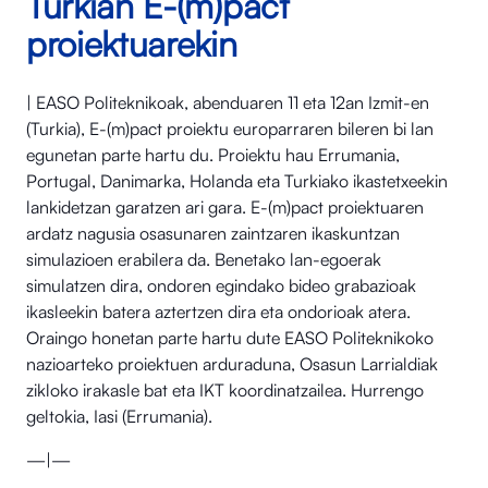
Turkian E-(m)pact
proiektuarekin
| EASO Politeknikoak, abenduaren 11 eta 12an Izmit-en
(Turkia), E-(m)pact proiektu europarraren bileren bi lan
egunetan parte hartu du. Proiektu hau Errumania,
Portugal, Danimarka, Holanda eta Turkiako ikastetxeekin
lankidetzan garatzen ari gara. E-(m)pact proiektuaren
ardatz nagusia osasunaren zaintzaren ikaskuntzan
simulazioen erabilera da. Benetako lan-egoerak
simulatzen dira, ondoren egindako bideo grabazioak
ikasleekin batera aztertzen dira eta ondorioak atera.
Oraingo honetan parte hartu dute EASO Politeknikoko
nazioarteko proiektuen arduraduna, Osasun Larrialdiak
zikloko irakasle bat eta IKT koordinatzailea. Hurrengo
geltokia, Iasi (Errumania).
—|—