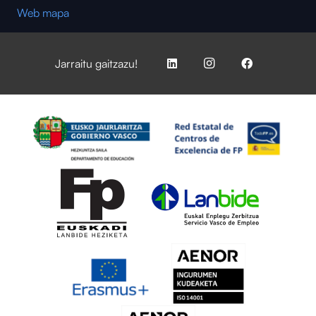
Web mapa
Jarraitu gaitzazu!