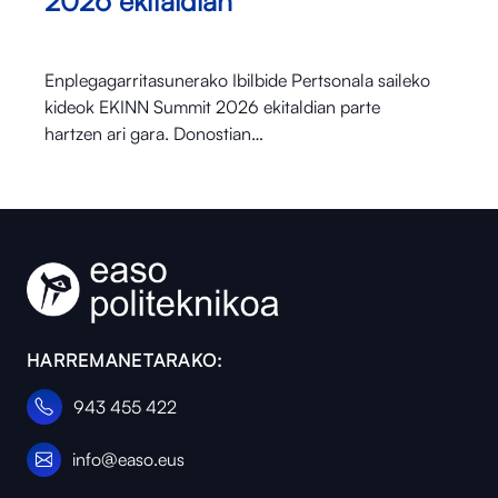
2026 ekitaldian
Enplegagarritasunerako Ibilbide Pertsonala saileko
kideok EKINN Summit 2026 ekitaldian parte
hartzen ari gara. Donostian…
HARREMANETARAKO:
943 455 422
info@easo.eus