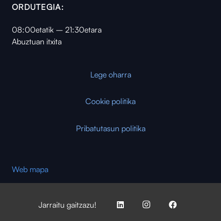
ORDUTEGIA:
08:00etatik – 21:30etara
Abuztuan itxita
Lege oharra
Cookie politika
Pribatutasun politika
Web mapa
Jarraitu gaitzazu!