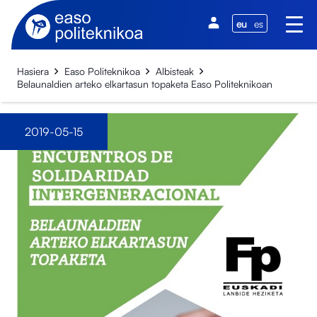
eu
es
Hasiera
Easo Politeknikoa
Albisteak
Belaunaldien arteko elkartasun topaketa Easo Politeknikoan
2019-05-15