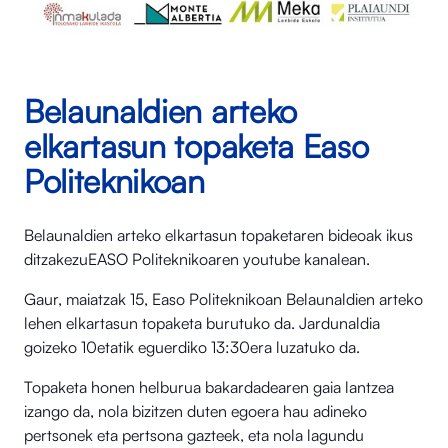
Belaunaldien arteko
elkartasun topaketa Easo
Politeknikoan
Belaunaldien arteko elkartasun topaketaren bideoak ikus
ditzakezuEASO Politeknikoaren youtube kanalean.
Gaur, maiatzak 15, Easo Politeknikoan Belaunaldien arteko
lehen elkartasun topaketa burutuko da. Jardunaldia
goizeko 10etatik eguerdiko 13:30era luzatuko da.
Topaketa honen helburua bakardadearen gaia lantzea
izango da, nola bizitzen duten egoera hau adineko
pertsonek eta pertsona gazteek, eta nola lagundu