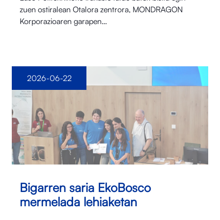
zuen ostiralean Otalora⁠ zentrora, MONDRAGON
Korporazioaren garapen…
2026-06-22
Bigarren saria EkoBosco
mermelada lehiaketan