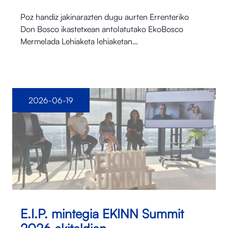
Poz handiz jakinarazten dugu aurten Errenteriko
Don Bosco ikastetxean antolatutako EkoBosco
Mermelada Lehiaketa lehiaketan…
2026-06-19
E.I.P. mintegia EKINN Summit