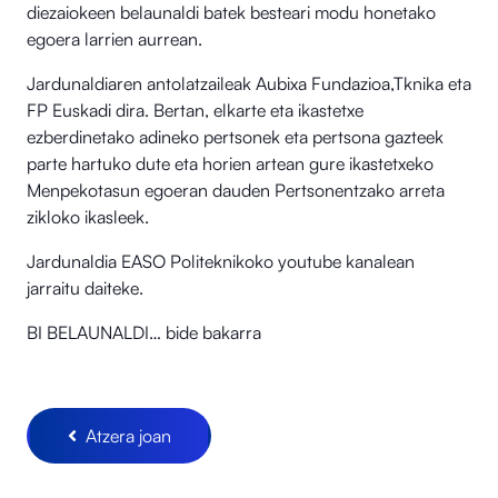
diezaiokeen belaunaldi batek besteari modu honetako
egoera larrien aurrean.
Jardunaldiaren antolatzaileak Aubixa Fundazioa,Tknika eta
FP Euskadi dira. Bertan, elkarte eta ikastetxe
ezberdinetako adineko pertsonek eta pertsona gazteek
parte hartuko dute eta horien artean gure ikastetxeko
Menpekotasun egoeran dauden Pertsonentzako arreta
zikloko ikasleek.
Jardunaldia EASO Politeknikoko youtube kanalean
jarraitu daiteke.
BI BELAUNALDI… bide bakarra
Atzera joan