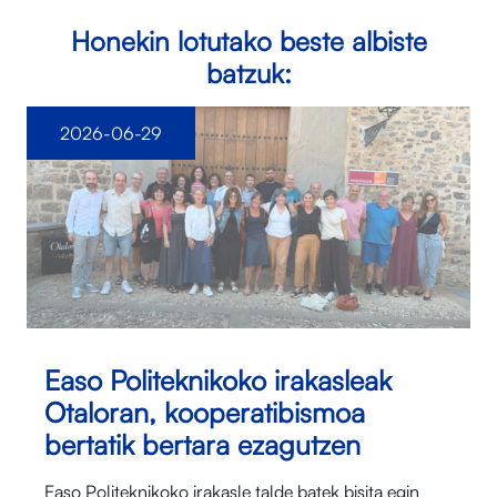
Honekin lotutako beste albiste
batzuk:
2026-06-29
Easo Politeknikoko irakasleak
Otaloran, kooperatibismoa
bertatik bertara ezagutzen
Easo Politeknikoko irakasle talde batek bisita egin