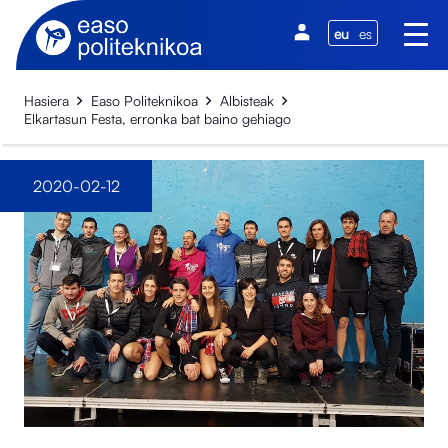
eu
es
Hasiera
Easo Politeknikoa
Albisteak
Elkartasun Festa, erronka bat baino gehiago
2020-02-12