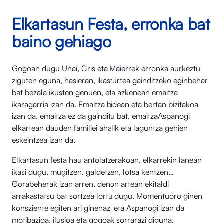
Elkartasun Festa, erronka bat
baino gehiago
Gogoan dugu Unai, Cris eta Maierrek erronka aurkeztu
ziguten eguna, hasieran, ikasturtea gainditzeko eginbehar
bat bezala ikusten genuen, eta azkenean emaitza
ikaragarria izan da. Emaitza bidean eta bertan bizitakoa
izan da, emaitza ez da gainditu bat, emaitzaAspanogi
elkartean dauden familiei ahalik eta laguntza gehien
eskeintzea izan da.
Elkartasun festa hau antolatzerakoan, elkarrekin lanean
ikasi dugu, mugitzen, galdetzen, lotsa kentzen…
Gorabeherak izan arren, denon artean ekitaldi
arrakastatsu bat sortzea lortu dugu. Momentuoro ginen
konsziente egiten ari ginenaz, eta Aspanogi izan da
motibazioa, ilusioa eta gogoak sorrarazi diguna.