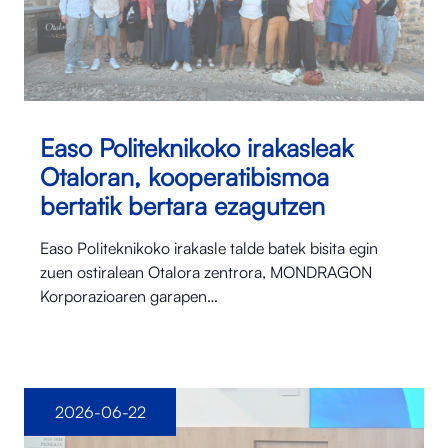
Easo Politeknikoko irakasleak
Otaloran, kooperatibismoa
bertatik bertara ezagutzen
Easo Politeknikoko irakasle talde batek bisita egin
zuen ostiralean Otalora⁠ zentrora, MONDRAGON
Korporazioaren garapen…
2026-06-22