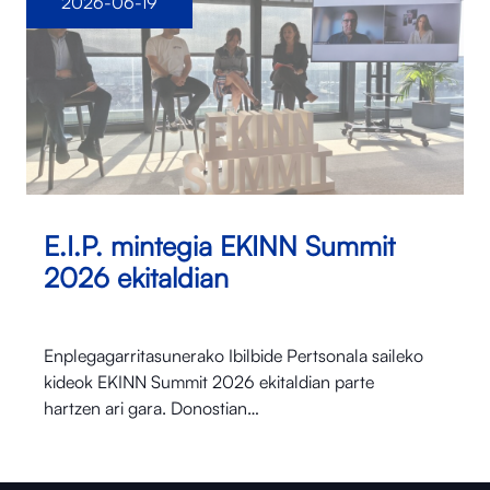
2026-06-19
E.I.P. mintegia EKINN Summit
2026 ekitaldian
Enplegagarritasunerako Ibilbide Pertsonala saileko
kideok EKINN Summit 2026 ekitaldian parte
hartzen ari gara. Donostian…