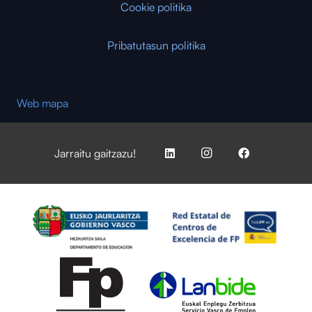
Cookie politika
Pribatutasun politika
Web mapa
Jarraitu gaitzazu!