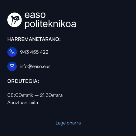
HARREMANETARAKO:
943 455 422
info@easo.eus
ORDUTEGIA:
08:00etatik – 21:30etara
Abuztuan itxita
Lege oharra