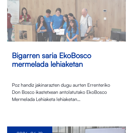
Bigarren saria EkoBosco
mermelada lehiaketan
Poz handiz jakinarazten dugu aurten Errenteriko
Don Bosco ikastetxean antolatutako EkoBosco
Mermelada Lehiaketa lehiaketan…