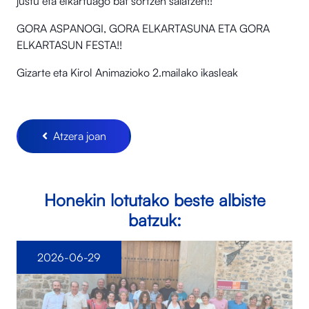
justu eta elkartuago bat sortzen saiatzen!!
GORA ASPANOGI, GORA ELKARTASUNA ETA GORA
ELKARTASUN FESTA!!
Gizarte eta Kirol Animazioko 2.mailako ikasleak
Atzera joan
Honekin lotutako beste albiste
batzuk:
2026-06-29