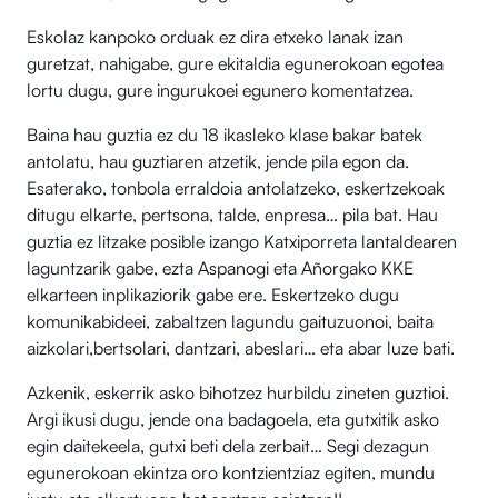
Eskolaz kanpoko orduak ez dira etxeko lanak izan
guretzat, nahigabe, gure ekitaldia egunerokoan egotea
lortu dugu, gure ingurukoei egunero komentatzea.
Baina hau guztia ez du 18 ikasleko klase bakar batek
antolatu, hau guztiaren atzetik, jende pila egon da.
Esaterako, tonbola erraldoia antolatzeko, eskertzekoak
ditugu elkarte, pertsona, talde, enpresa… pila bat. Hau
guztia ez litzake posible izango Katxiporreta lantaldearen
laguntzarik gabe, ezta Aspanogi eta Añorgako KKE
elkarteen inplikaziorik gabe ere. Eskertzeko dugu
komunikabideei, zabaltzen lagundu gaituzuonoi, baita
aizkolari,bertsolari, dantzari, abeslari… eta abar luze bati.
Azkenik, eskerrik asko bihotzez hurbildu zineten guztioi.
Argi ikusi dugu, jende ona badagoela, eta gutxitik asko
egin daitekeela, gutxi beti dela zerbait… Segi dezagun
egunerokoan ekintza oro kontzientziaz egiten, mundu