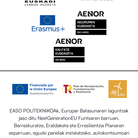
EASO POLITEKNIKOAk, Europar Batasunaren laguntzak
jaso ditu NextGenerationEU Funtsaren barruan,
Berreskuratze, Eraldaketa eta Erresilientzia Planaren
esparruan, eguzki panelak instalatzeko, autokontsumoari