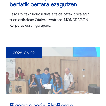
bertatik bertara ezagutzen
Easo Politeknikoko irakasle talde batek bisita egin
zuen ostiralean Otalora⁠ zentrora, MONDRAGON
Korporazioaren garapen…
2026-06-22
Bigarren saria EkoBosco