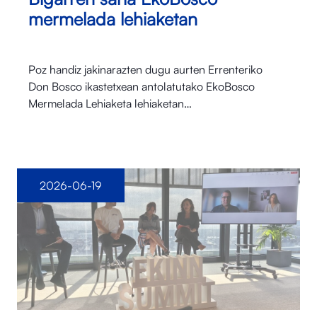
mermelada lehiaketan
Poz handiz jakinarazten dugu aurten Errenteriko
Don Bosco ikastetxean antolatutako EkoBosco
Mermelada Lehiaketa lehiaketan…
2026-06-19