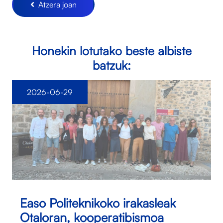
Atzera joan
Honekin lotutako beste albiste
batzuk:
2026-06-29
Easo Politeknikoko irakasleak
Otaloran, kooperatibismoa