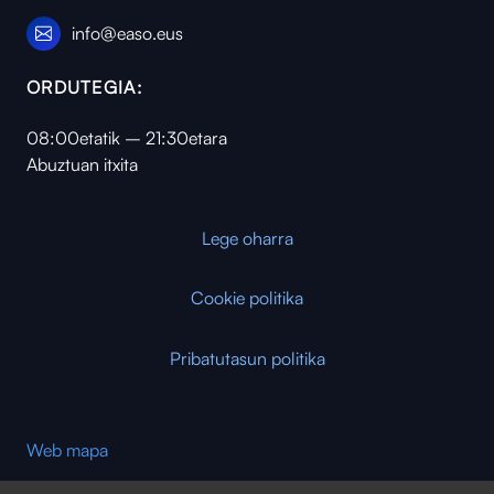
info@easo.eus
ORDUTEGIA:
08:00etatik – 21:30etara
Abuztuan itxita
Lege oharra
Cookie politika
Pribatutasun politika
Web mapa