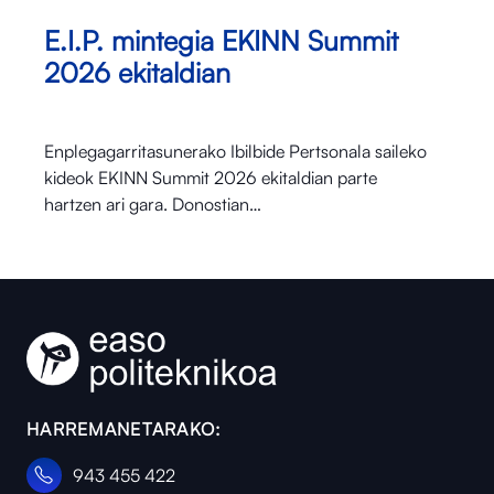
E.I.P. mintegia EKINN Summit
2026 ekitaldian
Enplegagarritasunerako Ibilbide Pertsonala saileko
kideok EKINN Summit 2026 ekitaldian parte
hartzen ari gara. Donostian…
HARREMANETARAKO:
943 455 422