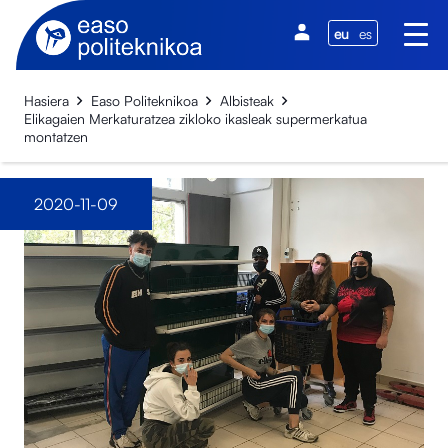
eu
es
Hasiera
Easo Politeknikoa
Albisteak
Elikagaien Merkaturatzea zikloko ikasleak supermerkatua
montatzen
2020-11-09