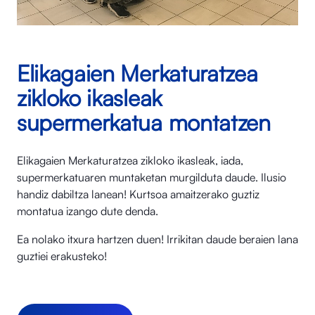
Elikagaien Merkaturatzea
zikloko ikasleak
supermerkatua montatzen
Elikagaien Merkaturatzea zikloko ikasleak, iada,
supermerkatuaren muntaketan murgilduta daude. Ilusio
handiz dabiltza lanean! Kurtsoa amaitzerako guztiz
montatua izango dute denda.
Ea nolako itxura hartzen duen! Irrikitan daude beraien lana
guztiei erakusteko!