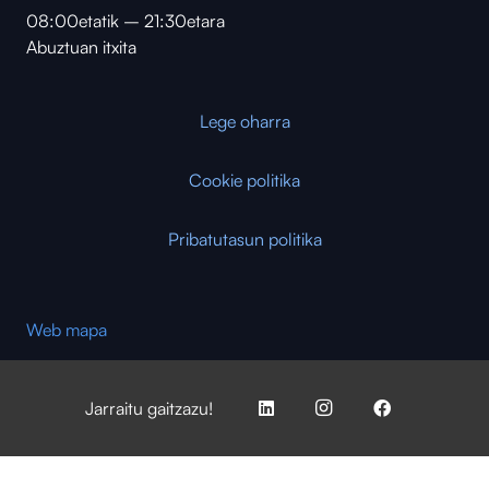
08:00etatik – 21:30etara
Abuztuan itxita
Lege oharra
Cookie politika
Pribatutasun politika
Web mapa
Jarraitu gaitzazu!