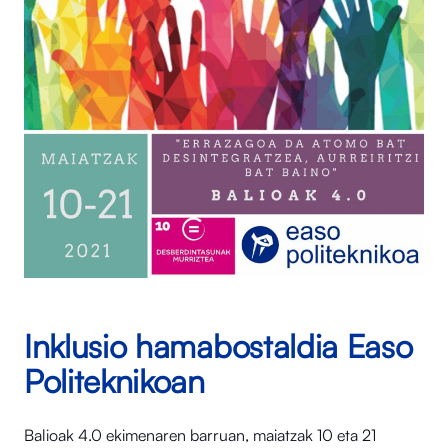
Inklusio hamabostaldia Easo
Politeknikoan
Balioak 4.0 ekimenaren barruan, maiatzak 10 eta 21