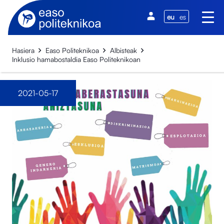
eu
es
Hasiera
Easo Politeknikoa
Albisteak
Inklusio hamabostaldia Easo Politeknikoan
2021-05-17