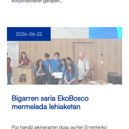
Korporazioaren garapen…
2026-06-22
Bigarren saria EkoBosco
mermelada lehiaketan
Poz handiz jakinarazten dugu aurten Errenteriko