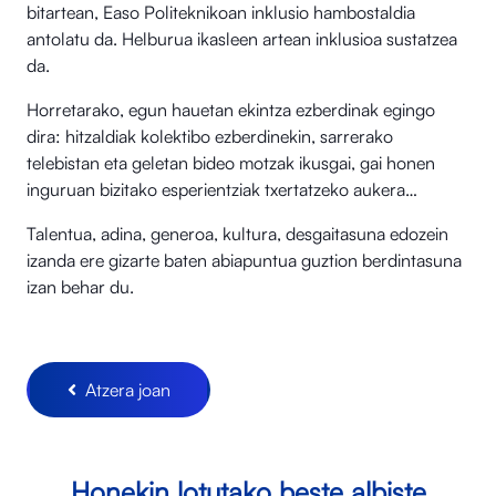
bitartean, Easo Politeknikoan inklusio hambostaldia
antolatu da. Helburua ikasleen artean inklusioa sustatzea
da.
Horretarako, egun hauetan ekintza ezberdinak egingo
dira: hitzaldiak kolektibo ezberdinekin, sarrerako
telebistan eta geletan bideo motzak ikusgai, gai honen
inguruan bizitako esperientziak txertatzeko aukera…
Talentua, adina, generoa, kultura, desgaitasuna edozein
izanda ere gizarte baten abiapuntua guztion berdintasuna
izan behar du.
Atzera joan
Honekin lotutako beste albiste