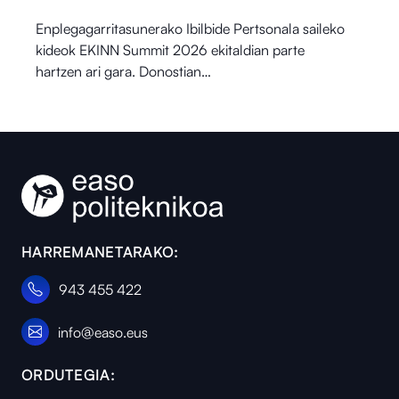
Enplegagarritasunerako Ibilbide Pertsonala saileko
kideok EKINN Summit 2026 ekitaldian parte
hartzen ari gara. Donostian…
HARREMANETARAKO:
943 455 422
info@easo.eus
ORDUTEGIA: