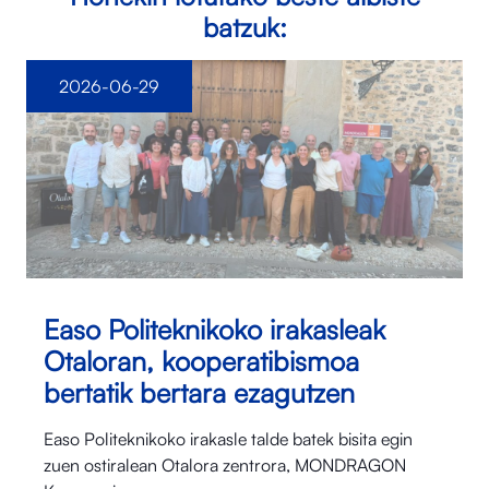
batzuk:
2026-06-29
Easo Politeknikoko irakasleak
Otaloran, kooperatibismoa
bertatik bertara ezagutzen
Easo Politeknikoko irakasle talde batek bisita egin
zuen ostiralean Otalora⁠ zentrora, MONDRAGON