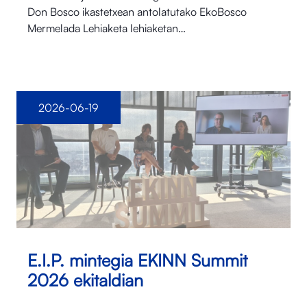
Don Bosco ikastetxean antolatutako EkoBosco
Mermelada Lehiaketa lehiaketan…
2026-06-19
E.I.P. mintegia EKINN Summit
2026 ekitaldian