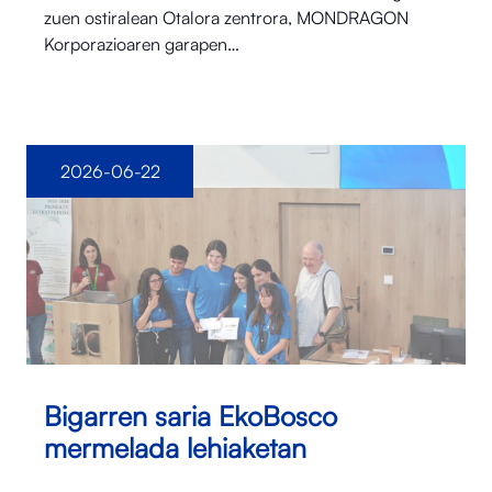
zuen ostiralean Otalora⁠ zentrora, MONDRAGON
Korporazioaren garapen…
2026-06-22
Bigarren saria EkoBosco
mermelada lehiaketan