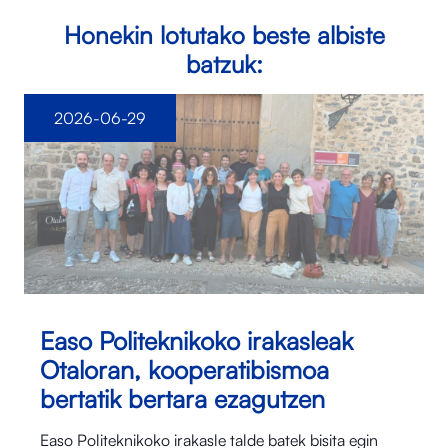
Honekin lotutako beste albiste
batzuk:
2026-06-29
Easo Politeknikoko irakasleak
Otaloran, kooperatibismoa
bertatik bertara ezagutzen
Easo Politeknikoko irakasle talde batek bisita egin