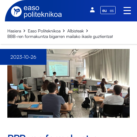
eu
es
Hasiera
Easo Politeknikoa
Albisteak
BBB-ren formakuntza bigarren mailako ikasle guztientzat
2023-10-26