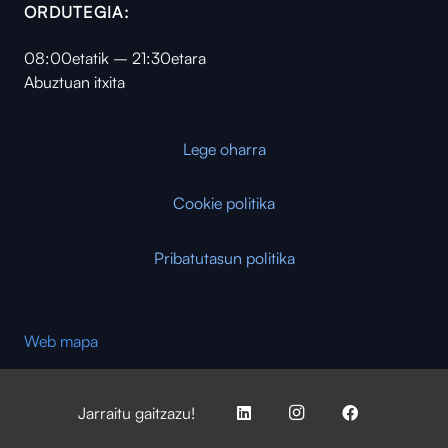
ORDUTEGIA:
08:00etatik – 21:30etara
Abuztuan itxita
Lege oharra
Cookie politika
Pribatutasun politika
Web mapa
Jarraitu gaitzazu!