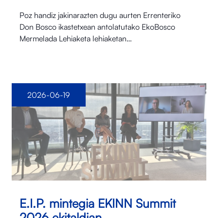
Poz handiz jakinarazten dugu aurten Errenteriko
Don Bosco ikastetxean antolatutako EkoBosco
Mermelada Lehiaketa lehiaketan…
2026-06-19
E.I.P. mintegia EKINN Summit
2026 ekitaldian