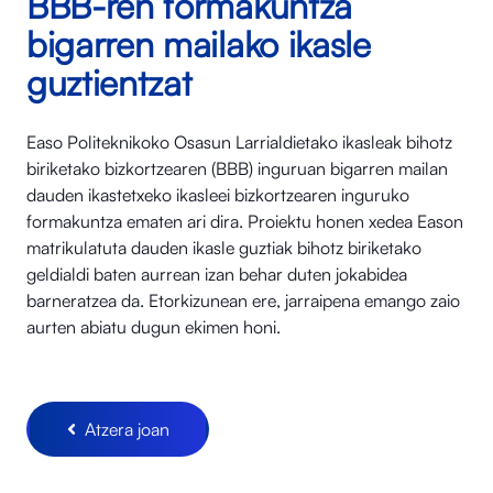
BBB-ren formakuntza
bigarren mailako ikasle
guztientzat
Easo Politeknikoko Osasun Larrialdietako ikasleak bihotz
biriketako bizkortzearen (BBB) inguruan bigarren mailan
dauden ikastetxeko ikasleei bizkortzearen inguruko
formakuntza ematen ari dira. Proiektu honen xedea Eason
matrikulatuta dauden ikasle guztiak bihotz biriketako
geldialdi baten aurrean izan behar duten jokabidea
barneratzea da. Etorkizunean ere, jarraipena emango zaio
aurten abiatu dugun ekimen honi.
Atzera joan