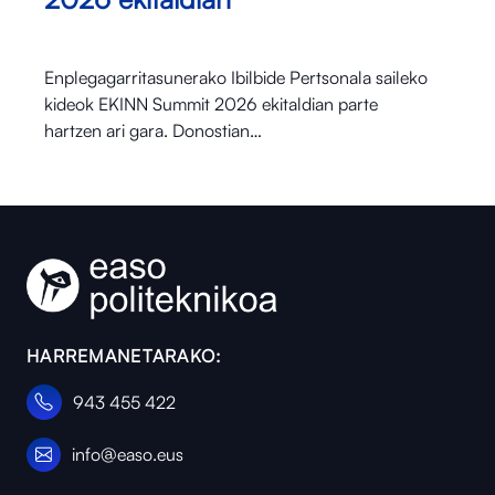
Enplegagarritasunerako Ibilbide Pertsonala saileko
kideok EKINN Summit 2026 ekitaldian parte
hartzen ari gara. Donostian…
HARREMANETARAKO:
943 455 422
info@easo.eus