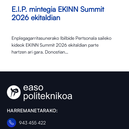
E.I.P. mintegia EKINN Summit
2026 ekitaldian
Enplegagarritasunerako Ibilbide Pertsonala saileko
kideok EKINN Summit 2026 ekitaldian parte
hartzen ari gara. Donostian…
HARREMANETARAKO:
943 455 422