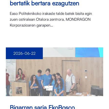
bertatik bertara ezagutzen
Easo Politeknikoko irakasle talde batek bisita egin
zuen ostiralean Otalora⁠ zentrora, MONDRAGON
Korporazioaren garapen…
2026-06-22
Bigarren saria EkoBosco