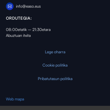
info@easo.eus
ORDUTEGIA:
08:00etatik – 21:30etara
Abuztuan itxita
Lege oharra
Cookie politika
Pribatutasun politika
Web mapa