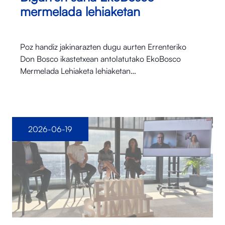
mermelada lehiaketan
Poz handiz jakinarazten dugu aurten Errenteriko
Don Bosco ikastetxean antolatutako EkoBosco
Mermelada Lehiaketa lehiaketan…
2026-06-19