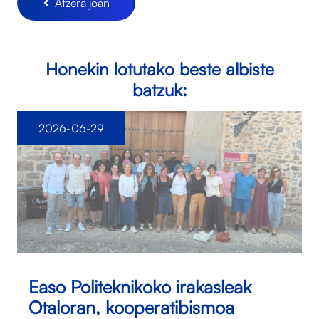
Atzera joan
Honekin lotutako beste albiste
batzuk:
2026-06-29
Easo Politeknikoko irakasleak
Otaloran, kooperatibismoa