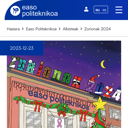
eu
es
Hasiera
Easo Politeknikoa
Albisteak
Zorionak 2024
2023-12-23