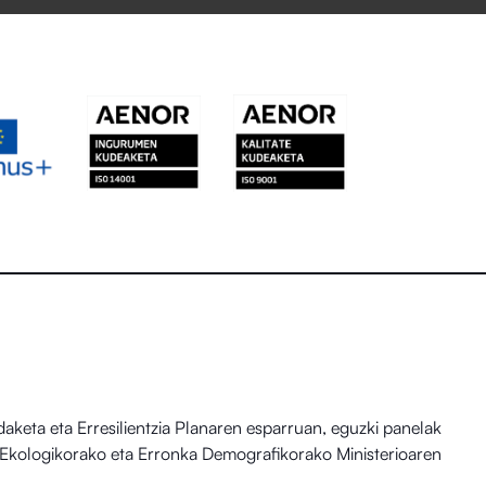
eta eta Erresilientzia Planaren esparruan, eguzki panelak
io Ekologikorako eta Erronka Demografikorako Ministerioaren