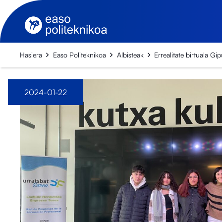
Hasiera
Easo Politeknikoa
Albisteak
Errealitate birtuala Gi
2024-01-22