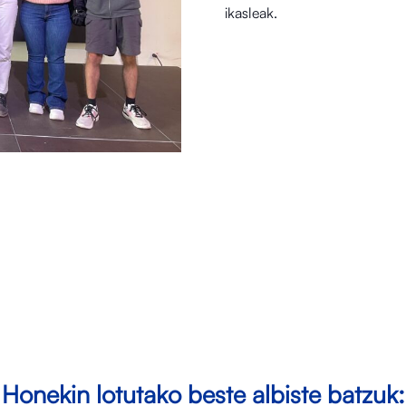
ikasleak.
Honekin lotutako beste albiste batzuk: