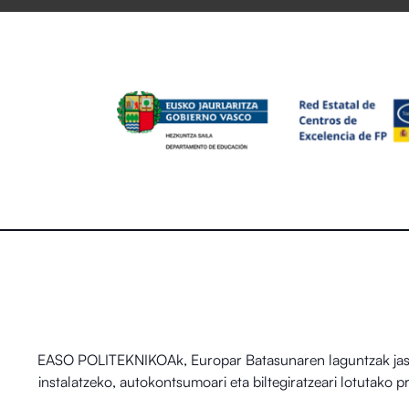
EASO POLITEKNIKOAk, Europar Batasunaren laguntzak jaso d
instalatzeko, autokontsumoari eta biltegiratzeari lotutako