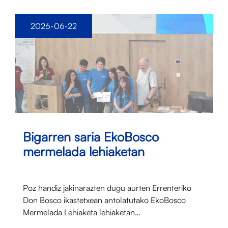
2026-06-22
Bigarren saria EkoBosco
mermelada lehiaketan
Poz handiz jakinarazten dugu aurten Errenteriko
Don Bosco ikastetxean antolatutako EkoBosco
Mermelada Lehiaketa lehiaketan…