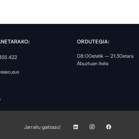
NETARAKO:
ORDUTEGIA:
08:00etatik – 21:30etara
455 422
Abuztuan itxita
easo.eus
a
Jarraitu gaitzazu!