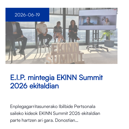
2026-06-19
E.I.P. mintegia EKINN Summit
2026 ekitaldian
Enplegagarritasunerako Ibilbide Pertsonala
saileko kideok EKINN Summit 2026 ekitaldian
parte hartzen ari gara. Donostian…