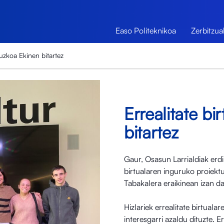
Easo Politeknikoa
Zerbitzua
puzkoa Ekinen bitartez
Errealitate b
bitartez
Gaur, Osasun Larrialdiak erdi
birtualaren inguruko proiektu
Tabakalera eraikinean izan da
Hizlariek errealitate birtual
interesgarri azaldu dituzte. E