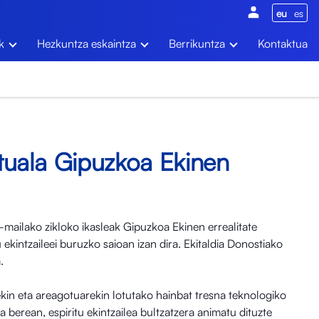
eu
es
k
Hezkuntza eskaintza
Berrikuntza
Kontaktua
irtuala Gipuzkoa Ekinen
-mailako zikloko ikasleak Gipuzkoa Ekinen errealitate
 ekintzaileei buruzko saioan izan dira. Ekitaldia Donostiako
.
arekin eta areagotuarekin lotutako hainbat tresna teknologiko
ra berean, espiritu ekintzailea bultzatzera animatu dituzte