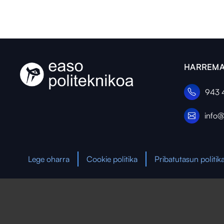
HARREMA
943 
info@
Lege oharra
Cookie politika
Pribatutasun politik