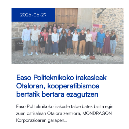
2026-06-29
Easo Politeknikoko irakasleak
Otaloran, kooperatibismoa
bertatik bertara ezagutzen
Easo Politeknikoko irakasle talde batek bisita egin
zuen ostiralean Otalora⁠ zentrora, MONDRAGON
Korporazioaren garapen…