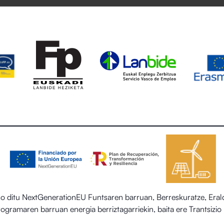
itu NextGenerationEU Funtsaren barruan, Berreskuratze, Eraldak
 programaren barruan energia berriztagarriekin, baita ere Trantsiz
egoitza-sektorearen sistema termiko berriztagarriak ezartzea.