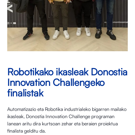
Robotikako ikasleak Donostia
Innovation Challengeko
finalistak
Automatizazio eta Robotika industrialeko bigarren mailako
ikasleak, Donostia Innovation Challenge programan
lanean aritu dira kurtsoan zehar eta beraien proiektua
finalista gelditu da.