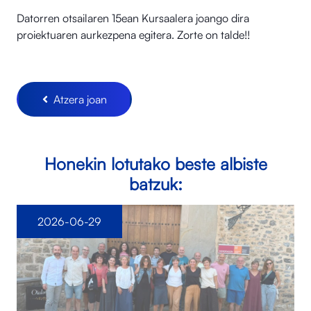
Datorren otsailaren 15ean Kursaalera joango dira
proiektuaren aurkezpena egitera. Zorte on talde!!
Atzera joan
Honekin lotutako beste albiste
batzuk:
2026-06-29