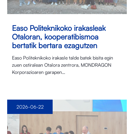
Easo Politeknikoko irakasleak
Otaloran, kooperatibismoa
bertatik bertara ezagutzen
Easo Politeknikoko irakasle talde batek bisita egin
zuen ostiralean Otalora⁠ zentrora, MONDRAGON
Korporazioaren garapen…
2026-06-22