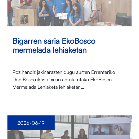
Bigarren saria EkoBosco
mermelada lehiaketan
Poz handiz jakinarazten dugu aurten Errenteriko
Don Bosco ikastetxean antolatutako EkoBosco
Mermelada Lehiaketa lehiaketan…
2026-06-19