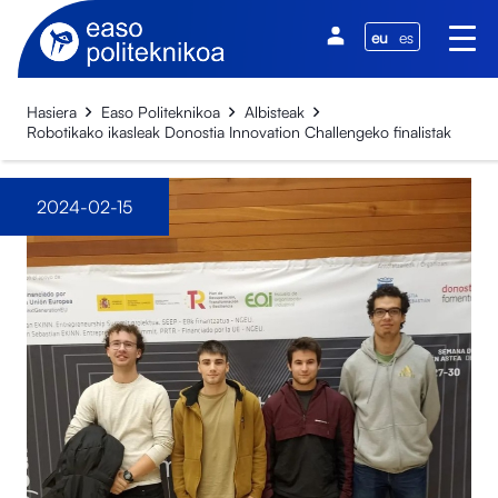
eu
es
Hasiera
Easo Politeknikoa
Albisteak
Robotikako ikasleak Donostia Innovation Challengeko finalistak
2024-02-15