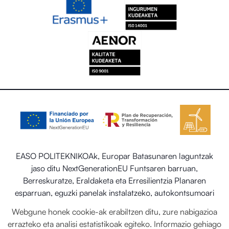
EASO POLITEKNIKOAk, Europar Batasunaren laguntzak
jaso ditu NextGenerationEU Funtsaren barruan,
Berreskuratze, Eraldaketa eta Erresilientzia Planaren
esparruan, eguzki panelak instalatzeko, autokontsumoari
eta biltegiratzeari lotutako programaren barruan energia
Webgune honek cookie-ak erabiltzen ditu, zure nabigazioa
berriztagarriekin, baita ere Trantsizio Ekologikorako eta
errazteko eta analisi estatistikoak egiteko. Informazio gehiago