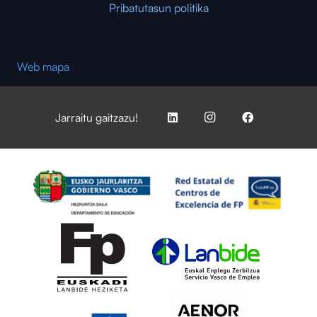
Pribatutasun politika
Web mapa
Jarraitu gaitzazu!