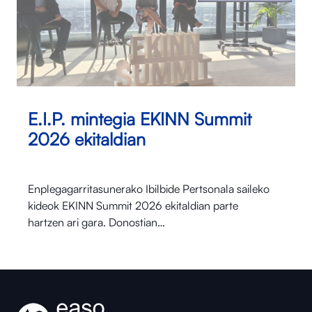
E.I.P. mintegia EKINN Summit
2026 ekitaldian
Enplegagarritasunerako Ibilbide Pertsonala saileko
kideok EKINN Summit 2026 ekitaldian parte
hartzen ari gara. Donostian…