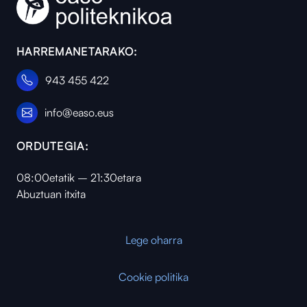
HARREMANETARAKO:
943 455 422
info@easo.eus
ORDUTEGIA:
08:00etatik – 21:30etara
Abuztuan itxita
Lege oharra
Cookie politika