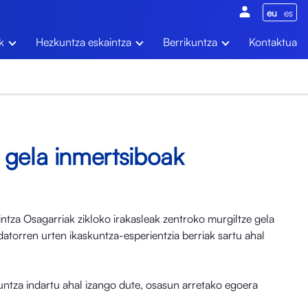
eu
es
k
Hezkuntza eskaintza
Berrikuntza
Kontaktua
 gela inmertsiboak
ntza Osagarriak zikloko irakasleak zentroko murgiltze gela
datorren urten ikaskuntza-esperientzia berriak sartu ahal
kuntza indartu ahal izango dute, osasun arretako egoera