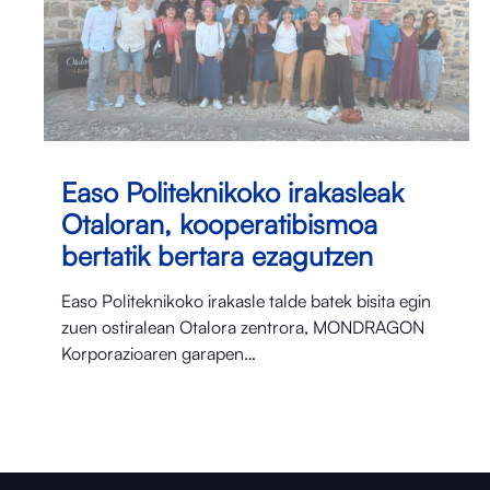
Easo Politeknikoko irakasleak
Otaloran, kooperatibismoa
bertatik bertara ezagutzen
Easo Politeknikoko irakasle talde batek bisita egin
zuen ostiralean Otalora⁠ zentrora, MONDRAGON
Korporazioaren garapen…