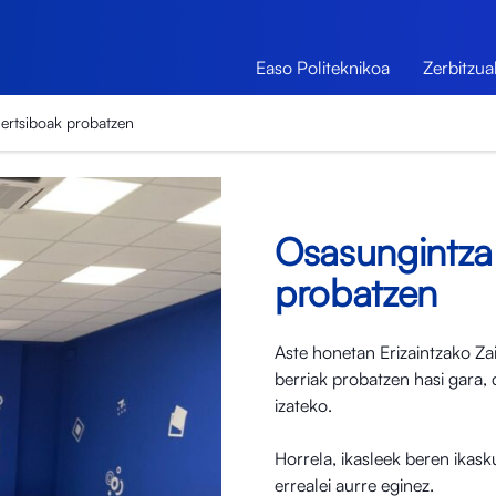
Easo Politeknikoa
Zerbitzua
ertsiboak probatzen
Osasungintza
probatzen
Aste honetan Erizaintzako Zai
berriak probatzen hasi gara, 
izateko.
Horrela, ikasleek beren ikas
errealei aurre eginez.