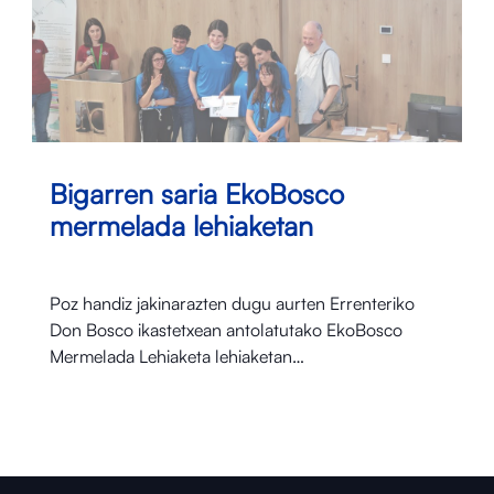
Bigarren saria EkoBosco
mermelada lehiaketan
Poz handiz jakinarazten dugu aurten Errenteriko
Don Bosco ikastetxean antolatutako EkoBosco
Mermelada Lehiaketa lehiaketan…