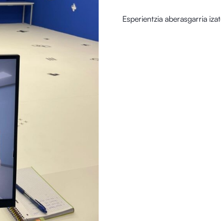
Esperientzia aberasgarria iza