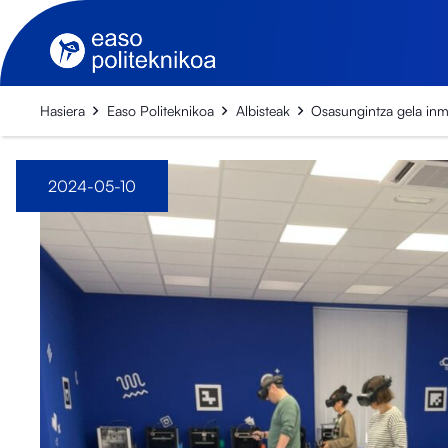
Hasiera
Easo Politeknikoa
Albisteak
Osasungintza gela inm
2024-05-10