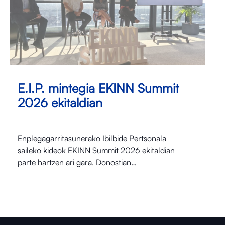
E.I.P. mintegia EKINN Summit
2026 ekitaldian
Enplegagarritasunerako Ibilbide Pertsonala
saileko kideok EKINN Summit 2026 ekitaldian
parte hartzen ari gara. Donostian…