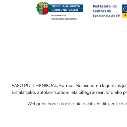
EASO POLITEKNIKOAk, Europar Batasunaren laguntzak jaso d
instalatzeko, autokontsumoari eta biltegiratzeari lotutako
Webgune honek cookie-ak erabiltzen ditu, zure nabi