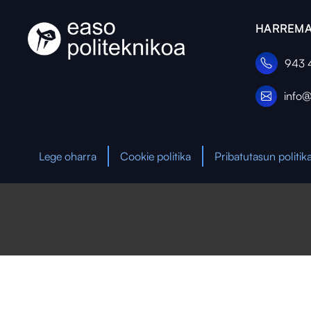
HARREMA
943 
info@
Lege oharra
Cookie politika
Pribatutasun politik