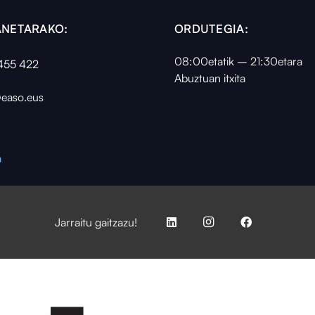
NETARAKO:
ORDUTEGIA:
08:00etatik – 21:30etara
455 422
Abuztuan itxita
easo.eus
a
Jarraitu gaitzazu!