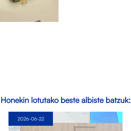
Honekin lotutako beste albiste batzuk:
2026-06-22