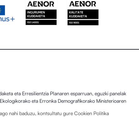
eta eta Erresilientzia Planaren esparruan, eguzki panelak
io Ekologikorako eta Erronka Demografikorako Ministerioaren
hiago nahi baduzu, kontsultatu gure
Cookien Politika