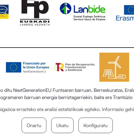
itu NextGenerationEU Funtsaren barruan, Berreskuratze, Eraldak
 programaren barruan energia berriztagarriekin, baita ere Trantsiz
egoitza-sektorearen sistema termiko berriztagarriak ezartzea.
gazioa errazteko eta analisi estatistikoak egiteko. Informazio ge
Onartu
Ukatu
Konfiguratu