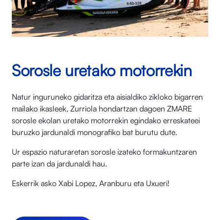
Sorosle uretako motorrekin
Natur inguruneko gidaritza eta aisialdiko zikloko bigarren
mailako ikasleek, Zurriola hondartzan dagoen ZMARE
sorosle ekolan uretako motorrekin egindako erreskateei
buruzko jardunaldi monografiko bat burutu dute.
Ur espazio naturaretan sorosle izateko formakuntzaren
parte izan da jardunaldi hau.
Eskerrik asko Xabi Lopez, Aranburu eta Uxueri!