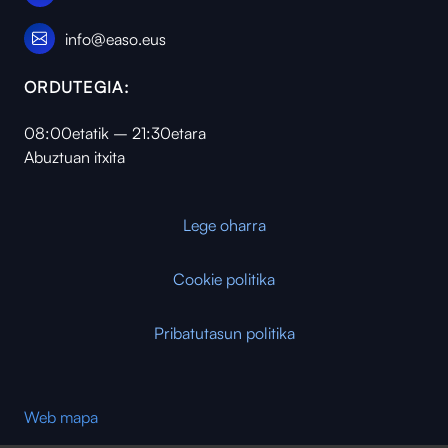
info@easo.eus
ORDUTEGIA:
08:00etatik – 21:30etara
Abuztuan itxita
Lege oharra
Cookie politika
Pribatutasun politika
Web mapa