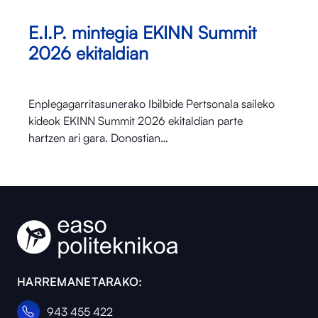
E.I.P. mintegia EKINN Summit
2026 ekitaldian
Enplegagarritasunerako Ibilbide Pertsonala saileko
kideok EKINN Summit 2026 ekitaldian parte
hartzen ari gara. Donostian…
HARREMANETARAKO:
943 455 422