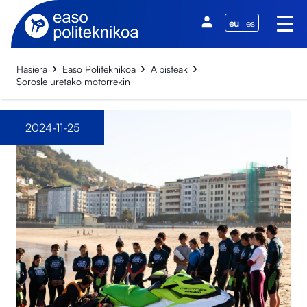
eu
es
Hasiera
Easo Politeknikoa
Albisteak
Sorosle uretako motorrekin
2024-11-25