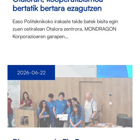
bertatik bertara ezagutzen
Easo Politeknikoko irakasle talde batek bisita egin
zuen ostiralean Otalora⁠ zentrora, MONDRAGON
Korporazioaren garapen…
2026-06-22