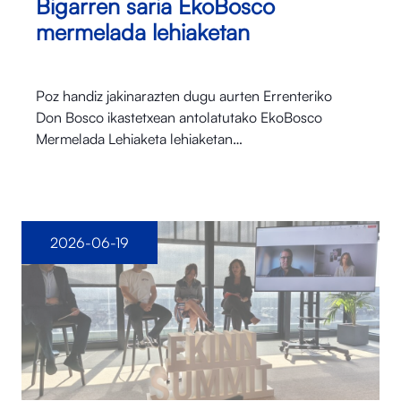
Bigarren saria EkoBosco
mermelada lehiaketan
Poz handiz jakinarazten dugu aurten Errenteriko
Don Bosco ikastetxean antolatutako EkoBosco
Mermelada Lehiaketa lehiaketan…
2026-06-19