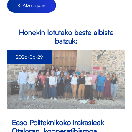
Atzera joan
Honekin lotutako beste albiste
batzuk:
2026-06-29
Easo Politeknikoko irakasleak
Otaloran, kooperatibismoa