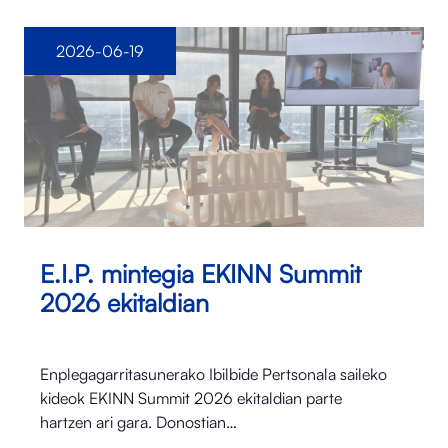
2026-06-19
E.I.P. mintegia EKINN Summit
2026 ekitaldian
Enplegagarritasunerako Ibilbide Pertsonala saileko
kideok EKINN Summit 2026 ekitaldian parte
hartzen ari gara. Donostian…