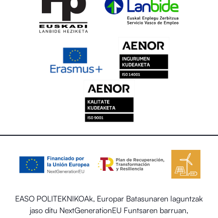
EASO POLITEKNIKOAk, Europar Batasunaren laguntzak
jaso ditu NextGenerationEU Funtsaren barruan,