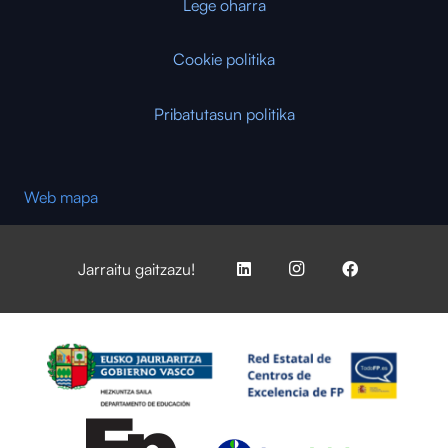
Lege oharra
Cookie politika
Pribatutasun politika
Web mapa
Jarraitu gaitzazu!