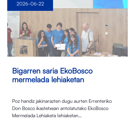
2026-06-22
Bigarren saria EkoBosco
mermelada lehiaketan
Poz handiz jakinarazten dugu aurten Errenteriko
Don Bosco ikastetxean antolatutako EkoBosco
Mermelada Lehiaketa lehiaketan…