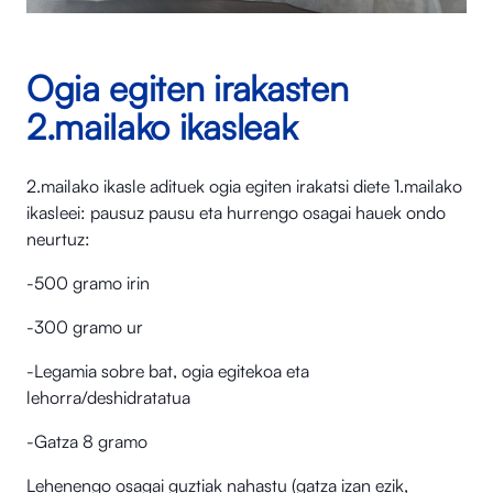
Ogia egiten irakasten
2.mailako ikasleak
2.mailako ikasle adituek ogia egiten irakatsi diete 1.mailako
ikasleei: pausuz pausu eta hurrengo osagai hauek ondo
neurtuz:
-500 gramo irin
-300 gramo ur
-Legamia sobre bat, ogia egitekoa eta
lehorra/deshidratatua
-Gatza 8 gramo
Lehenengo osagai guztiak nahastu (gatza izan ezik,