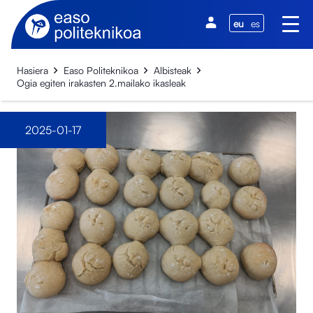
eu
es
Hasiera
Easo Politeknikoa
Albisteak
Ogia egiten irakasten 2.mailako ikasleak
2025-01-17