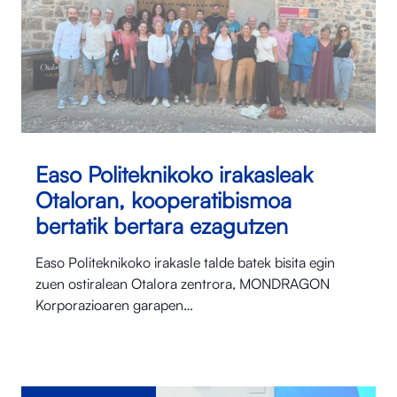
Easo Politeknikoko irakasleak
Otaloran, kooperatibismoa
bertatik bertara ezagutzen
Easo Politeknikoko irakasle talde batek bisita egin
zuen ostiralean Otalora⁠ zentrora, MONDRAGON
Korporazioaren garapen…