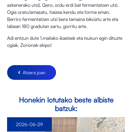
azkenerako utzi). Gero, ordu erdi bat fermentatzen utzi.
Ogia oratu/amasatu, haizea kendu eta forma eman.
Berriro fermentatzen utzi bere tamaina bikoiztu arte eta
labean 180 gradutan sartu, gorritu arte.
Adi entzun dute 1.mailako ikasleek eta txukun egin dituzte
ogiak. Zorionak ekipo!
Atzera joan
Honekin lotutako beste albiste
batzuk:
2026-06-29