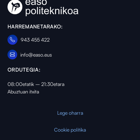
HARREMANETARAKO:
943 455 422
info@easo.eus
ORDUTEGIA:
08:00etatik – 21:30etara
Abuztuan itxita
Lege oharra
Cookie politika