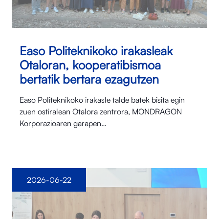
Easo Politeknikoko irakasleak
Otaloran, kooperatibismoa
bertatik bertara ezagutzen
Easo Politeknikoko irakasle talde batek bisita egin
zuen ostiralean Otalora⁠ zentrora, MONDRAGON
Korporazioaren garapen…
2026-06-22