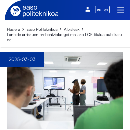
eu
es
Hasiera
Easo Politeknikoa
Albisteak
Lanbide arriskuen prebentzioko goi mailako LOE titulua publikatu
da
2025-03-03