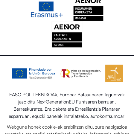
EASO POLITEKNIKOAk, Europar Batasunaren laguntzak
jaso ditu NextGenerationEU Funtsaren barruan,
Berreskuratze, Eraldaketa eta Erresilientzia Planaren
esparruan, eguzki panelak instalatzeko, autokontsumoari
eta biltegiratzeari lotutako programaren barruan energia
Webgune honek cookie-ak erabiltzen ditu, zure nabigazioa
berriztagarriekin, baita ere Trantsizio Ekologikorako eta