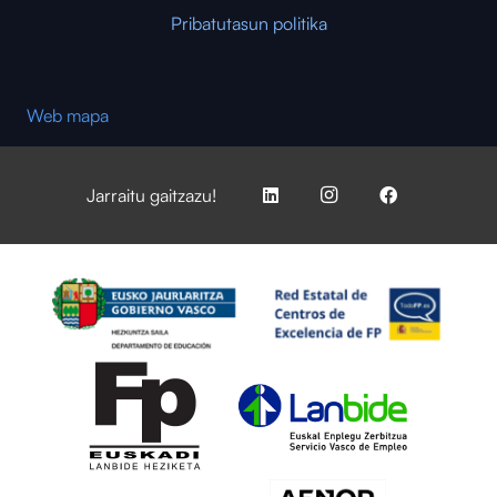
Pribatutasun politika
Web mapa
Jarraitu gaitzazu!