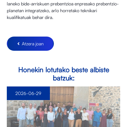
laneko bide-arriskuen prebentzioa enpresako prebentzio-
planetan integratzeko, arlo horretako teknikari
kualifikatuak behar dira.
Atzera joan
Honekin lotutako beste albiste
batzuk:
2026-06-29