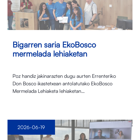
Bigarren saria EkoBosco
mermelada lehiaketan
Poz handiz jakinarazten dugu aurten Errenteriko
Don Bosco ikastetxean antolatutako EkoBosco
Mermelada Lehiaketa lehiaketan…
2026-06-19