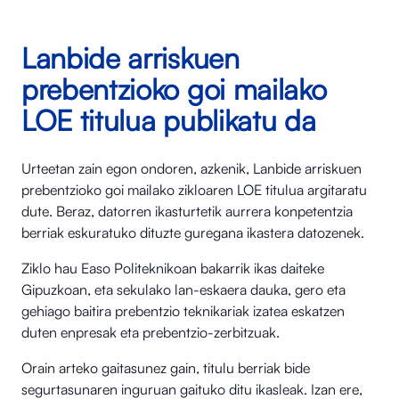
Lanbide arriskuen
prebentzioko goi mailako
LOE titulua publikatu da
Urteetan zain egon ondoren, azkenik, Lanbide arriskuen
prebentzioko goi mailako zikloaren LOE titulua argitaratu
dute. Beraz, datorren ikasturtetik aurrera konpetentzia
berriak eskuratuko dituzte guregana ikastera datozenek.
Ziklo hau Easo Politeknikoan bakarrik ikas daiteke
Gipuzkoan, eta sekulako lan-eskaera dauka, gero eta
gehiago baitira prebentzio teknikariak izatea eskatzen
duten enpresak eta prebentzio-zerbitzuak.
Orain arteko gaitasunez gain, titulu berriak bide
segurtasunaren inguruan gaituko ditu ikasleak. Izan ere,