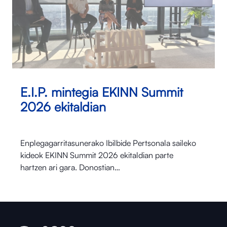
E.I.P. mintegia EKINN Summit
2026 ekitaldian
Enplegagarritasunerako Ibilbide Pertsonala saileko
kideok EKINN Summit 2026 ekitaldian parte
hartzen ari gara. Donostian…