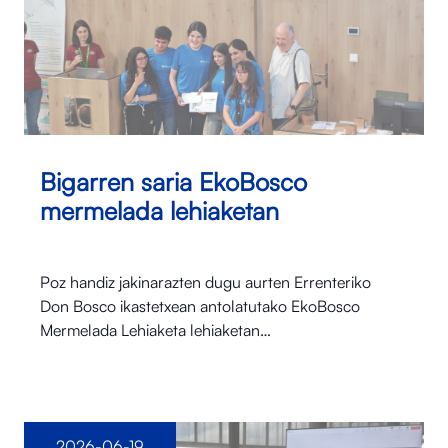
Bigarren saria EkoBosco
mermelada lehiaketan
Poz handiz jakinarazten dugu aurten Errenteriko
Don Bosco ikastetxean antolatutako EkoBosco
Mermelada Lehiaketa lehiaketan…
2026-06-19