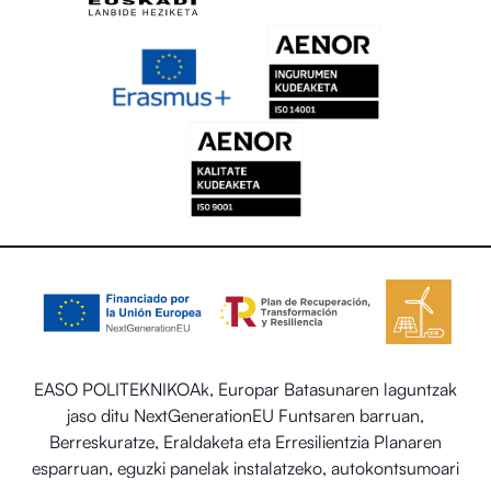
EASO POLITEKNIKOAk, Europar Batasunaren laguntzak
jaso ditu NextGenerationEU Funtsaren barruan,
Berreskuratze, Eraldaketa eta Erresilientzia Planaren
esparruan, eguzki panelak instalatzeko, autokontsumoari