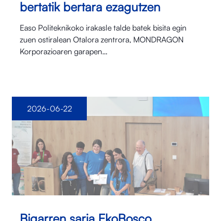
bertatik bertara ezagutzen
Easo Politeknikoko irakasle talde batek bisita egin
zuen ostiralean Otalora⁠ zentrora, MONDRAGON
Korporazioaren garapen…
2026-06-22
Bigarren saria EkoBosco