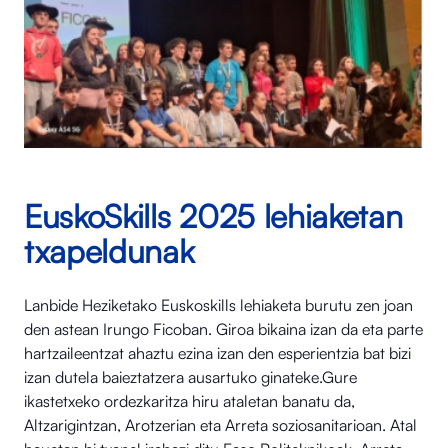
EuskoSkills 2025 lehiaketan
txapeldunak
Lanbide Heziketako Euskoskills lehiaketa burutu zen joan
den astean Irungo Ficoban. Giroa bikaina izan da eta parte
hartzaileentzat ahaztu ezina izan den esperientzia bat bizi
izan dutela baieztatzera ausartuko ginateke.Gure
ikastetxeko ordezkaritza hiru ataletan banatu da,
Altzarigintzan, Arotzerian eta Arreta soziosanitarioan. Atal