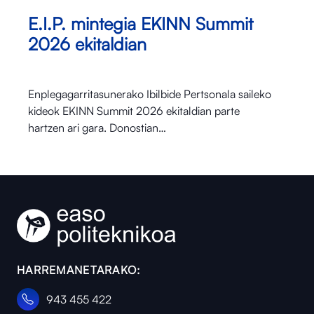
E.I.P. mintegia EKINN Summit
2026 ekitaldian
Enplegagarritasunerako Ibilbide Pertsonala saileko
kideok EKINN Summit 2026 ekitaldian parte
hartzen ari gara. Donostian…
HARREMANETARAKO:
943 455 422