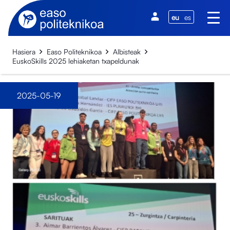
eu
es
Hasiera
Easo Politeknikoa
Albisteak
EuskoSkills 2025 lehiaketan txapeldunak
2025-05-19