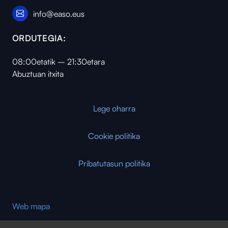
info@easo.eus
ORDUTEGIA:
08:00etatik – 21:30etara
Abuztuan itxita
Lege oharra
Cookie politika
Pribatutasun politika
Web mapa