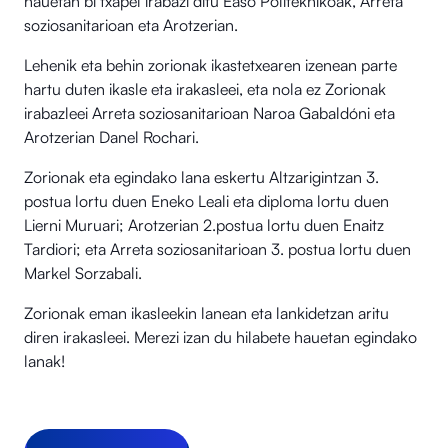
hauetan bi txapel irabazi ditu Easo Politeknikoak, Arreta
soziosanitarioan eta Arotzerian.
Lehenik eta behin zorionak ikastetxearen izenean parte
hartu duten ikasle eta irakasleei, eta nola ez Zorionak
irabazleei Arreta soziosanitarioan Naroa Gabaldóni eta
Arotzerian Danel Rochari.
Zorionak eta egindako lana eskertu Altzarigintzan 3.
postua lortu duen Eneko Leali eta diploma lortu duen
Lierni Muruari; Arotzerian 2.postua lortu duen Enaitz
Tardiori; eta Arreta soziosanitarioan 3. postua lortu duen
Markel Sorzabali.
Zorionak eman ikasleekin lanean eta lankidetzan aritu
diren irakasleei. Merezi izan du hilabete hauetan egindako
lanak!