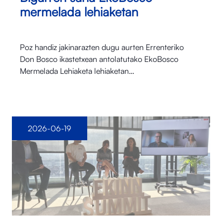
mermelada lehiaketan
Poz handiz jakinarazten dugu aurten Errenteriko
Don Bosco ikastetxean antolatutako EkoBosco
Mermelada Lehiaketa lehiaketan…
2026-06-19