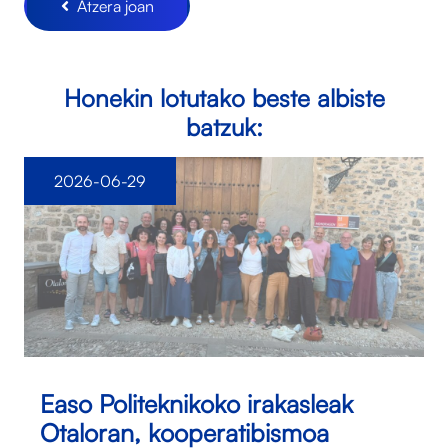
Atzera joan
Honekin lotutako beste albiste
batzuk:
2026-06-29
Easo Politeknikoko irakasleak
Otaloran, kooperatibismoa