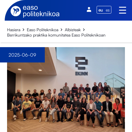
eu
es
Hasiera
Easo Politeknikoa
Albisteak
Berrikuntzako praktika komunitatea Easo Politeknikoan
2025-06-09