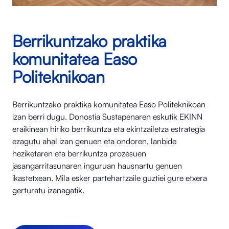
Berrikuntzako praktika
komunitatea Easo
Politeknikoan
Berrikuntzako praktika komunitatea Easo Politeknikoan
izan berri dugu. Donostia Sustapenaren eskutik EKINN
eraikinean hiriko berrikuntza eta ekintzailetza estrategia
ezagutu ahal izan genuen eta ondoren, lanbide
heziketaren eta berrikuntza prozesuen
jasangarritasunaren inguruan hausnartu genuen
ikastetxean. Mila esker partehartzaile guztiei gure etxera
gerturatu izanagatik.