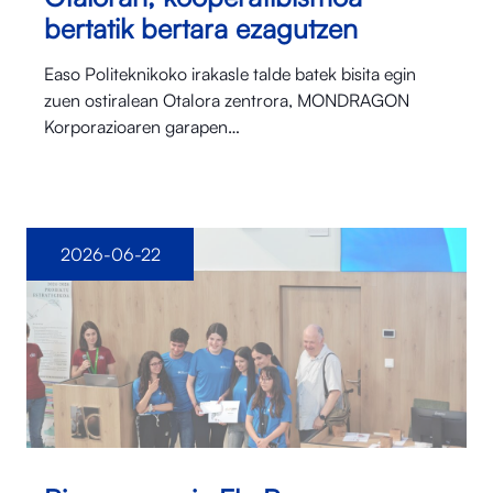
bertatik bertara ezagutzen
Easo Politeknikoko irakasle talde batek bisita egin
zuen ostiralean Otalora⁠ zentrora, MONDRAGON
Korporazioaren garapen…
2026-06-22