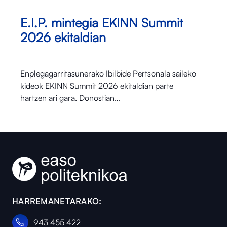
E.I.P. mintegia EKINN Summit
2026 ekitaldian
Enplegagarritasunerako Ibilbide Pertsonala saileko
kideok EKINN Summit 2026 ekitaldian parte
hartzen ari gara. Donostian…
HARREMANETARAKO:
943 455 422