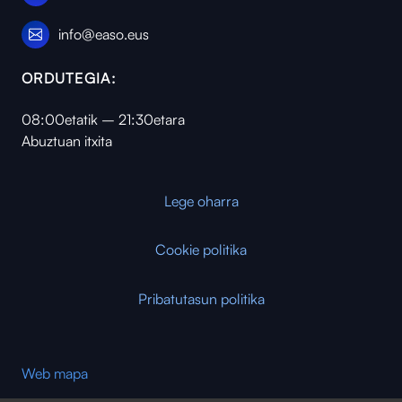
info@easo.eus
ORDUTEGIA:
08:00etatik – 21:30etara
Abuztuan itxita
Lege oharra
Cookie politika
Pribatutasun politika
Web mapa