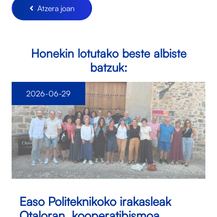
Atzera joan
Honekin lotutako beste albiste
batzuk:
2026-06-29
Easo Politeknikoko irakasleak
Otaloran, kooperatibismoa