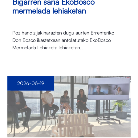
Bigarren saria EkoBosco
mermelada lehiaketan
Poz handiz jakinarazten dugu aurten Errenteriko
Don Bosco ikastetxean antolatutako EkoBosco
Mermelada Lehiaketa lehiaketan…
2026-06-19