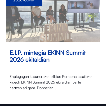
2026-06-19
E.I.P. mintegia EKINN Summit
2026 ekitaldian
Enplegagarritasunerako Ibilbide Pertsonala saileko
kideok EKINN Summit 2026 ekitaldian parte
hartzen ari gara. Donostian…