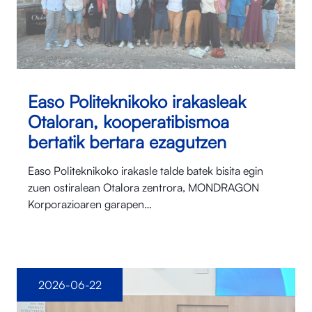
Easo Politeknikoko irakasleak
Otaloran, kooperatibismoa
bertatik bertara ezagutzen
Easo Politeknikoko irakasle talde batek bisita egin
zuen ostiralean Otalora⁠ zentrora, MONDRAGON
Korporazioaren garapen…
2026-06-22