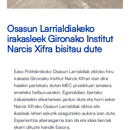
Osasun Larrialdiakeko
irakasleek Gironako Institut
Narcis Xifra bisitau dute
Easo Politeknikoko Osasun Larrialdiak zikloko hiru
irakasle Gironako Institut Narcis Xifran izan dira
haiekin partekatu duten MEC proiektuari amaiera
emateko helburuarekin. Egonaldian, bertako
irakasleekin elkarlanean jardun dute eta horri esker
Narcis Xifrako Osasun Larrialdiak zikloa eta
ikasleak lehen eskutik ezagutzeko aukera izan dute.
Esperientzia aberasgarria izan da eta ideia berriak
ekarri dituzte handik Easora.