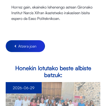
Horrez gain, ekaineko lehenengo astean Gironako
Institut Narcis Xifran ikastetxeko irakasleen bisita
espero da Easo Politeknikoan.
Atzera joan
Honekin lotutako beste albiste
batzuk:
2026-06-29