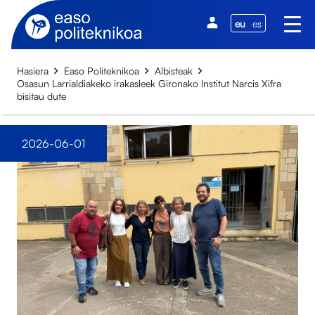
eu
es
Hasiera
Easo Politeknikoa
Albisteak
Osasun Larrialdiakeko irakasleek Gironako Institut Narcis Xifra
bisitau dute
2026-06-01