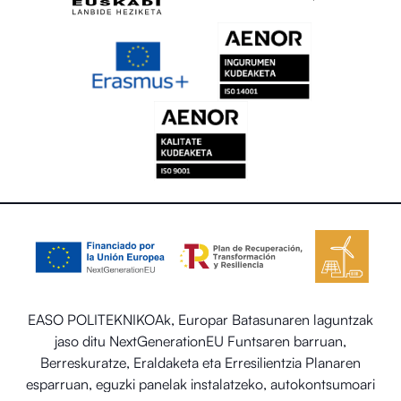
EASO POLITEKNIKOAk, Europar Batasunaren laguntzak
jaso ditu NextGenerationEU Funtsaren barruan,
Berreskuratze, Eraldaketa eta Erresilientzia Planaren
esparruan, eguzki panelak instalatzeko, autokontsumoari