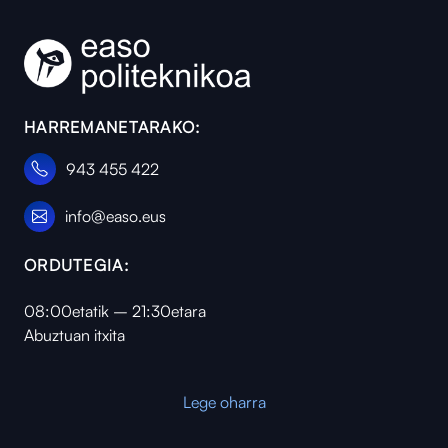
HARREMANETARAKO:
943 455 422
info@easo.eus
ORDUTEGIA:
08:00etatik – 21:30etara
Abuztuan itxita
Lege oharra