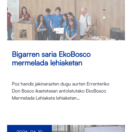
Bigarren saria EkoBosco
mermelada lehiaketan
Poz handiz jakinarazten dugu aurten Errenteriko
Don Bosco ikastetxean antolatutako EkoBosco
Mermelada Lehiaketa lehiaketan…