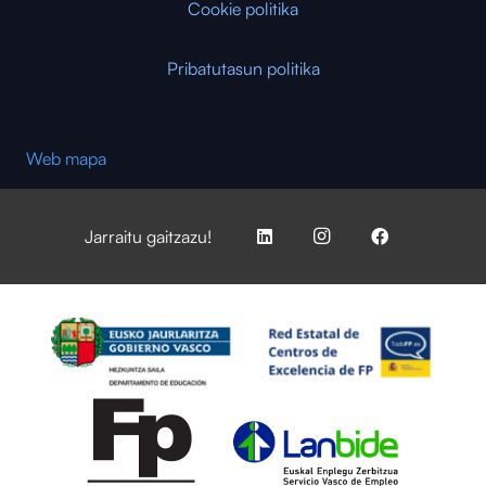
Cookie politika
Pribatutasun politika
Web mapa
Jarraitu gaitzazu!