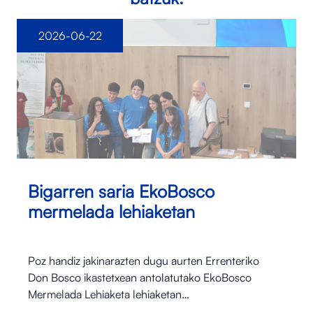
2026-06-22
Bigarren saria EkoBosco
mermelada lehiaketan
Poz handiz jakinarazten dugu aurten Errenteriko
Don Bosco ikastetxean antolatutako EkoBosco
Mermelada Lehiaketa lehiaketan…