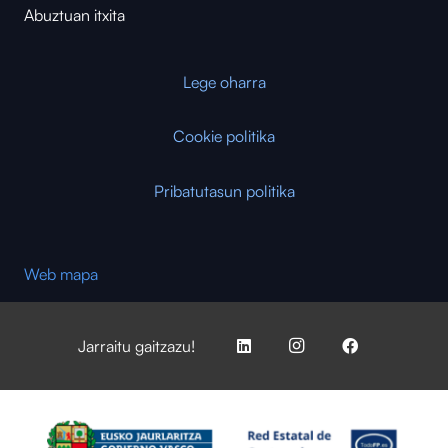
Abuztuan itxita
Lege oharra
Cookie politika
Pribatutasun politika
Web mapa
Jarraitu gaitzazu!