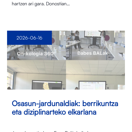
hartzen ari gara. Donostian…
2026-06-16
Osasun-jardunaldiak: berrikuntza
eta diziplinarteko elkarlana