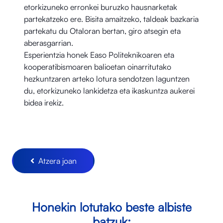
etorkizuneko erronkei buruzko hausnarketak
partekatzeko ere. Bisita amaitzeko, taldeak bazkaria
partekatu du Otaloran bertan, giro atsegin eta
aberasgarrian.
Esperientzia honek Easo Politeknikoaren eta
kooperatibismoaren balioetan oinarritutako
hezkuntzaren arteko lotura sendotzen laguntzen
du, etorkizuneko lankidetza eta ikaskuntza aukerei
bidea irekiz.
Atzera joan
Honekin lotutako beste albiste
batzuk: