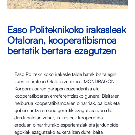
Easo Politeknikoko irakasleak
Otaloran, kooperatibismoa
bertatik bertara ezagutzen
Easo Politeknikoko irakasle talde batek bisita egin
zuen ostiralean Otalora⁠ zentrora, MONDRAGON
Korporazioaren garapen zuzendaritza eta
kooperatiboaren erreferentziazko gunera. Bisitaren
helburua kooperatibismoaren oinarriak, balioak eta
gobernantza eredua gertutik ezagutzea izan da.
Jardunaldian zehar, irakasleek kooperatiba
ereduan oinarritutako esperientziak eta jardunbide
egokiak ezagutzeko aukera izan dute, baita