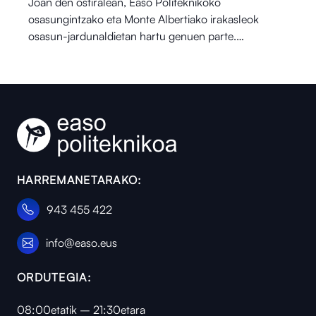
Joan den ostiralean, Easo Politeknikoko
osasungintzako eta Monte Albertiako irakasleok
osasun-jardunaldietan hartu genuen parte.…
HARREMANETARAKO:
943 455 422
info@easo.eus
ORDUTEGIA:
08:00etatik – 21:30etara