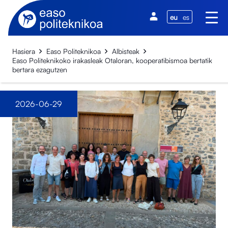
eu
es
Hasiera
Easo Politeknikoa
Albisteak
Easo Politeknikoko irakasleak Otaloran, kooperatibismoa bertatik
bertara ezagutzen
2026-06-29