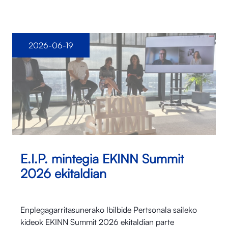
2026-06-19
E.I.P. mintegia EKINN Summit
2026 ekitaldian
Enplegagarritasunerako Ibilbide Pertsonala saileko
kideok EKINN Summit 2026 ekitaldian parte