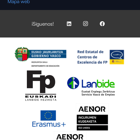
Mapa web
¡Síguenos!