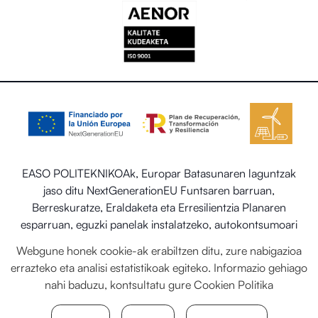
EASO POLITEKNIKOAk, Europar Batasunaren laguntzak
jaso ditu NextGenerationEU Funtsaren barruan,
Berreskuratze, Eraldaketa eta Erresilientzia Planaren
esparruan, eguzki panelak instalatzeko, autokontsumoari
eta biltegiratzeari lotutako programaren barruan energia
Webgune honek cookie-ak erabiltzen ditu, zure nabigazioa
berriztagarriekin, baita ere Trantsizio Ekologikorako eta
errazteko eta analisi estatistikoak egiteko. Informazio gehiago
Erronka Demografikorako Ministerioaren egoitza-
nahi baduzu, kontsultatu gure
Cookien Politika
sektorearen sistema termiko berriztagarriak ezartzea.