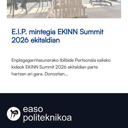
E.I.P. mintegia EKINN Summit
2026 ekitaldian
Enplegagarritasunerako Ibilbide Pertsonala saileko
kideok EKINN Summit 2026 ekitaldian parte
hartzen ari gara. Donostian…