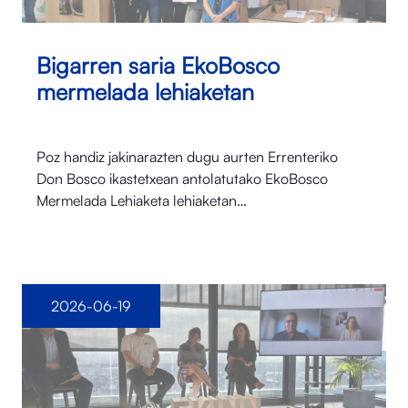
Bigarren saria EkoBosco
mermelada lehiaketan
Poz handiz jakinarazten dugu aurten Errenteriko
Don Bosco ikastetxean antolatutako EkoBosco
Mermelada Lehiaketa lehiaketan…
2026-06-19