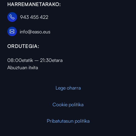
HARREMANETARAKO:
943 455 422
info@easo.eus
ORDUTEGIA:
08:00etatik – 21:30etara
Abuztuan itxita
Lege oharra
Cookie politika
Pribatutasun politika