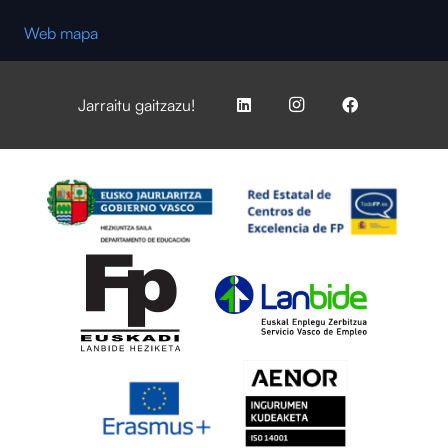
Web mapa
Jarraitu gaitzazu!