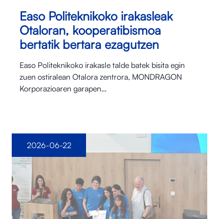
Easo Politeknikoko irakasleak
Otaloran, kooperatibismoa
bertatik bertara ezagutzen
Easo Politeknikoko irakasle talde batek bisita egin
zuen ostiralean Otalora⁠ zentrora, MONDRAGON
Korporazioaren garapen…
2026-06-22