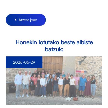
Atzera joan
Honekin lotutako beste albiste
batzuk:
2026-06-29