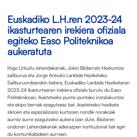
Euskadiko L.H.ren 2023-24
ikasturtearen irekiera ofiziala
egiteko Easo Politeknikoa
aukeratuta
Iñigo Urkullu lehendakariak, Jokin Bildarratz Hezkuntza
sailburua eta Jorge Arévalo Lanbide Heziketako
Sailburuordearekin batera, Euskadiko Lanbide Heziketaren
2023-24 ikasturtearen irekiera ofiziala burutu du Easo
Politeknikoan. Ikastetxeko punta-puntako instalakuntza
eta ekipo berriak ezagutzeaz bat, ikastetxeko heziketa
zikloen eta espezializazio kurtsoen nondik norakoak
aurrez aurre ezagutzeko aukera izan dute. Bisitaren
ondoren Lehendakariak adierazpen instituzional bat egin
du komunikabideen aurrean.