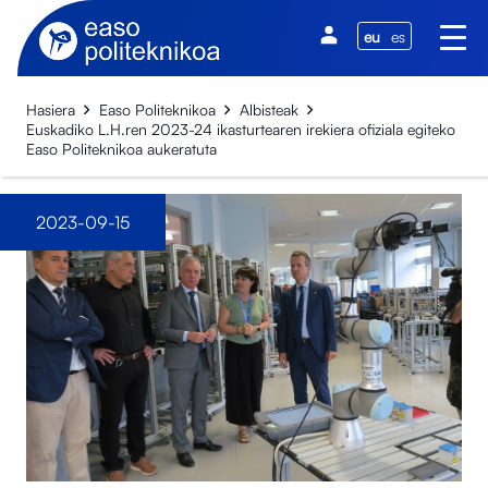
eu
es
Hasiera
Easo Politeknikoa
Albisteak
Euskadiko L.H.ren 2023-24 ikasturtearen irekiera ofiziala egiteko
Easo Politeknikoa aukeratuta
2023-09-15