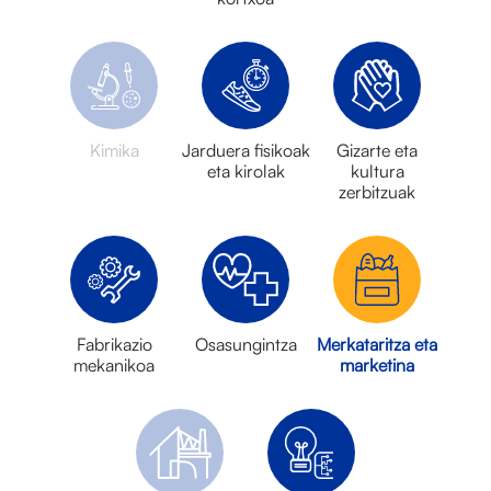
Kimika
Jarduera fisikoak
Gizarte eta
eta kirolak
kultura
zerbitzuak
Fabrikazio
Osasungintza
Merkataritza eta
mekanikoa
marketina