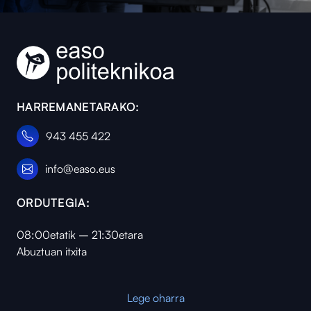
HARREMANETARAKO:
943 455 422
info@easo.eus
ORDUTEGIA:
08:00etatik – 21:30etara
Abuztuan itxita
Lege oharra