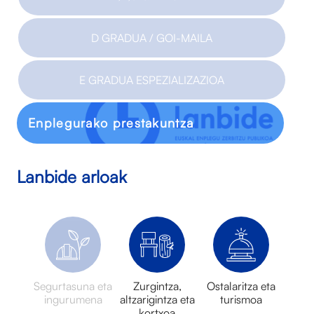
D GRADUA / GOI-MAILA
E GRADUA ESPEZIALIZAZIOA
Enplegurako prestakuntza
Lanbide arloak
Segurtasuna eta
Zurgintza,
Ostalaritza eta
ingurumena
altzarigintza eta
turismoa
kortxoa