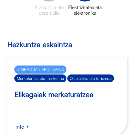
Eraikuntza eta
Elektrizitatea eta
obra zibila
elektronika
Hezkuntza eskaintza
D GRADUA / ERDI-MAILA
Merkataritza eta marketina
Ostalaritza eta turismoa
Elikagaiak merkaturatzea
info +