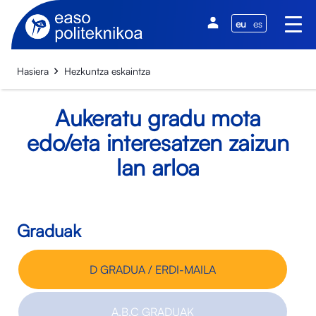
eu
es
Hasiera
Hezkuntza eskaintza
Aukeratu gradu mota
edo/eta interesatzen zaizun
lan arloa
Graduak
D GRADUA / ERDI-MAILA
A,B,C GRADUAK