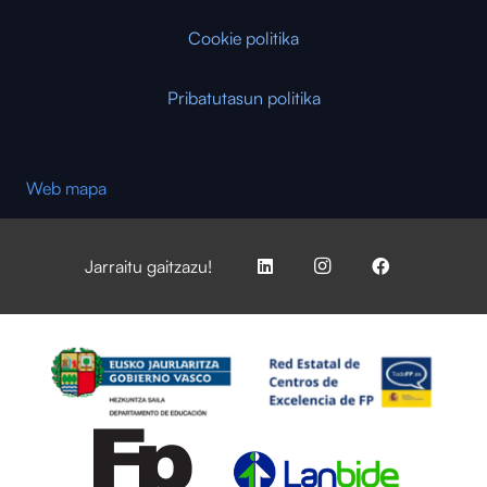
Cookie politika
Pribatutasun politika
Web mapa
Jarraitu gaitzazu!