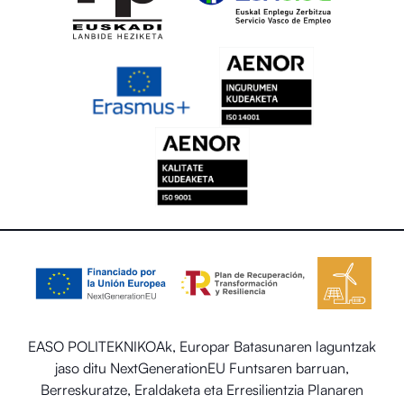
EASO POLITEKNIKOAk, Europar Batasunaren laguntzak
jaso ditu NextGenerationEU Funtsaren barruan,
Berreskuratze, Eraldaketa eta Erresilientzia Planaren