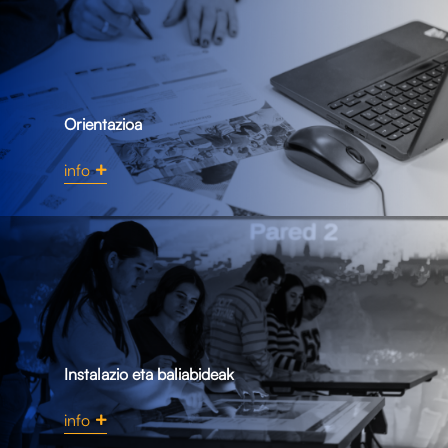
Orientazioa
info
Instalazio eta baliabideak
info