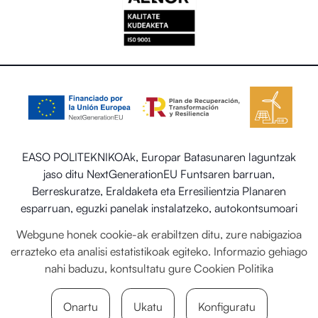
EASO POLITEKNIKOAk, Europar Batasunaren laguntzak
jaso ditu NextGenerationEU Funtsaren barruan,
Berreskuratze, Eraldaketa eta Erresilientzia Planaren
esparruan, eguzki panelak instalatzeko, autokontsumoari
eta biltegiratzeari lotutako programaren barruan energia
Webgune honek cookie-ak erabiltzen ditu, zure nabigazioa
berriztagarriekin, baita ere Trantsizio Ekologikorako eta
errazteko eta analisi estatistikoak egiteko. Informazio gehiago
Erronka Demografikorako Ministerioaren egoitza-
nahi baduzu, kontsultatu gure
Cookien Politika
sektorearen sistema termiko berriztagarriak ezartzea.
Onartu
Ukatu
Konfiguratu