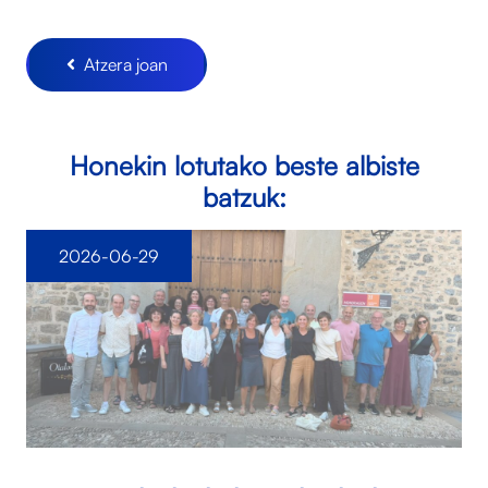
Atzera joan
Honekin lotutako beste albiste
batzuk:
2026-06-29