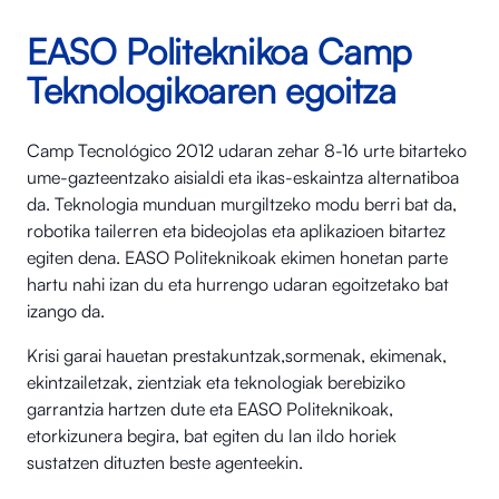
EASO Politeknikoa Camp
Teknologikoaren egoitza
Camp Tecnológico 2012 udaran zehar 8-16 urte bitarteko
ume-gazteentzako aisialdi eta ikas-eskaintza alternatiboa
da. Teknologia munduan murgiltzeko modu berri bat da,
robotika tailerren eta bideojolas eta aplikazioen bitartez
egiten dena. EASO Politeknikoak ekimen honetan parte
hartu nahi izan du eta hurrengo udaran egoitzetako bat
izango da.
Krisi garai hauetan prestakuntzak,sormenak, ekimenak,
ekintzailetzak, zientziak eta teknologiak berebiziko
garrantzia hartzen dute eta EASO Politeknikoak,
etorkizunera begira, bat egiten du lan ildo horiek
sustatzen dituzten beste agenteekin.