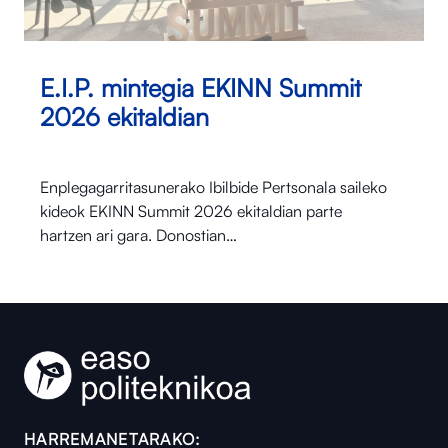
E.I.P. mintegia EKINN Summit
2026 ekitaldian
Enplegagarritasunerako Ibilbide Pertsonala saileko
kideok EKINN Summit 2026 ekitaldian parte
hartzen ari gara. Donostian…
HARREMANETARAKO: