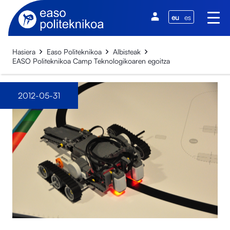
eu
es
Hasiera
Easo Politeknikoa
Albisteak
EASO Politeknikoa Camp Teknologikoaren egoitza
2012-05-31