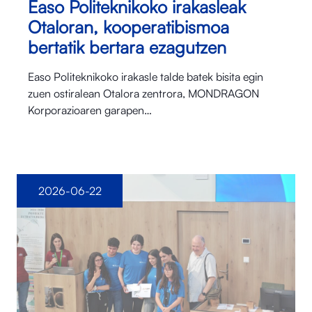
Easo Politeknikoko irakasleak
Otaloran, kooperatibismoa
bertatik bertara ezagutzen
Easo Politeknikoko irakasle talde batek bisita egin
zuen ostiralean Otalora⁠ zentrora, MONDRAGON
Korporazioaren garapen…
2026-06-22