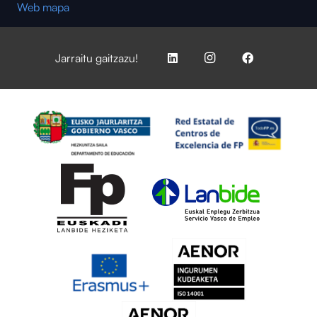
Web mapa
Jarraitu gaitzazu!