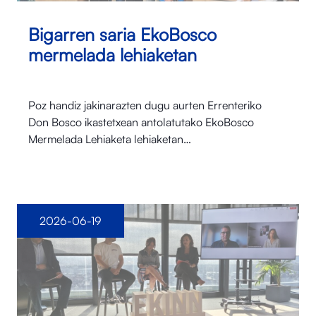
Bigarren saria EkoBosco
mermelada lehiaketan
Poz handiz jakinarazten dugu aurten Errenteriko
Don Bosco ikastetxean antolatutako EkoBosco
Mermelada Lehiaketa lehiaketan…
2026-06-19