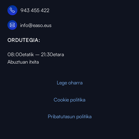
943 455 422
info@easo.eus
ORDUTEGIA:
08:00etatik – 21:30etara
Abuztuan itxita
Lege oharra
Cookie politika
Pribatutasun politika