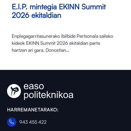
E.I.P. mintegia EKINN Summit
2026 ekitaldian
Enplegagarritasunerako Ibilbide Pertsonala saileko
kideok EKINN Summit 2026 ekitaldian parte
hartzen ari gara. Donostian…
HARREMANETARAKO:
943 455 422