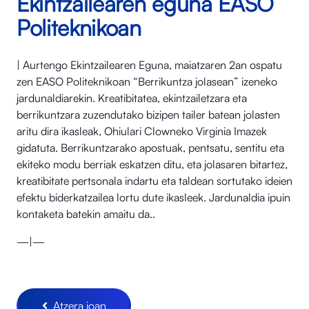
Ekintzailearen eguna EASO
Politeknikoan
| Aurtengo Ekintzailearen Eguna, maiatzaren 2an ospatu
zen EASO Politeknikoan “Berrikuntza jolasean” izeneko
jardunaldiarekin. Kreatibitatea, ekintzailetzara eta
berrikuntzara zuzendutako bizipen tailer batean jolasten
aritu dira ikasleak, Ohiulari Clowneko Virginia Imazek
gidatuta. Berrikuntzarako apostuak, pentsatu, sentitu eta
ekiteko modu berriak eskatzen ditu, eta jolasaren bitartez,
kreatibitate pertsonala indartu eta taldean sortutako ideien
efektu biderkatzailea lortu dute ikasleek. Jardunaldia ipuin
kontaketa batekin amaitu da..
—|—
Atzera joan