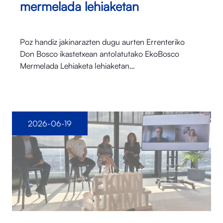
mermelada lehiaketan
Poz handiz jakinarazten dugu aurten Errenteriko
Don Bosco ikastetxean antolatutako EkoBosco
Mermelada Lehiaketa lehiaketan…
2026-06-19