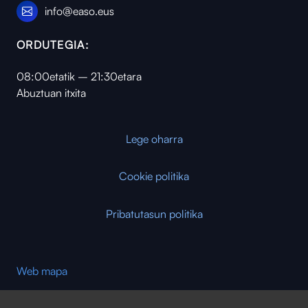
info@easo.eus
ORDUTEGIA:
08:00etatik – 21:30etara
Abuztuan itxita
Lege oharra
Cookie politika
Pribatutasun politika
Web mapa