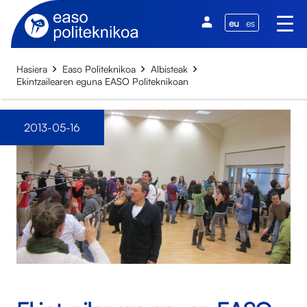
eu
es
Hasiera
Easo Politeknikoa
Albisteak
Ekintzailearen eguna EASO Politeknikoan
2013-05-16