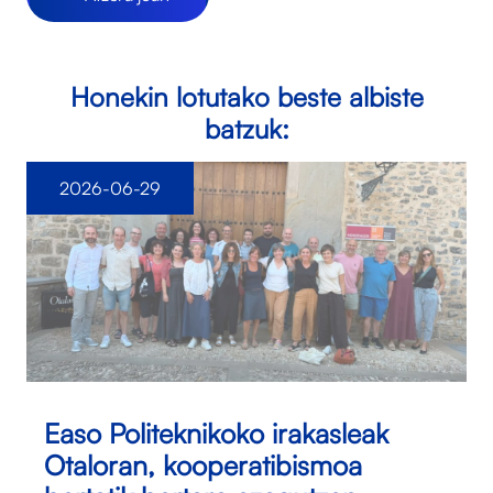
Honekin lotutako beste albiste
batzuk:
2026-06-29
Easo Politeknikoko irakasleak
Otaloran, kooperatibismoa