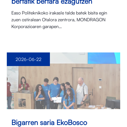
bertatik bertara ezagutzen
Easo Politeknikoko irakasle talde batek bisita egin
zuen ostiralean Otalora⁠ zentrora, MONDRAGON
Korporazioaren garapen…
2026-06-22
Bigarren saria EkoBosco