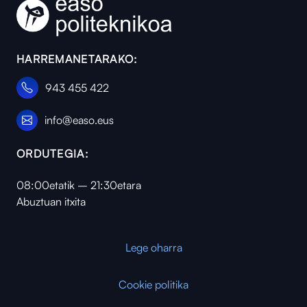
HARREMANETARAKO:
943 455 422
info@easo.eus
ORDUTEGIA:
08:00etatik – 21:30etara
Abuztuan itxita
Lege oharra
Cookie politika