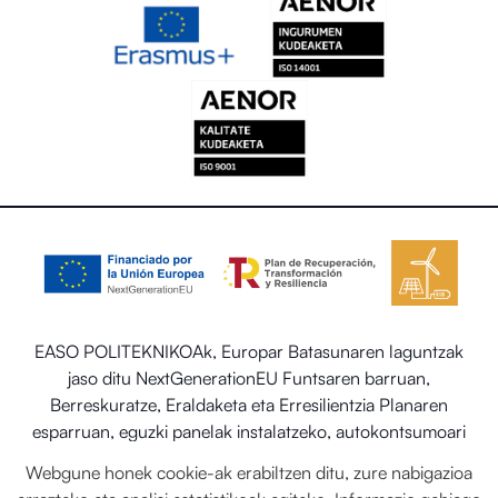
EASO POLITEKNIKOAk, Europar Batasunaren laguntzak
jaso ditu NextGenerationEU Funtsaren barruan,
Berreskuratze, Eraldaketa eta Erresilientzia Planaren
esparruan, eguzki panelak instalatzeko, autokontsumoari
eta biltegiratzeari lotutako programaren barruan energia
Webgune honek cookie-ak erabiltzen ditu, zure nabigazioa
berriztagarriekin, baita ere Trantsizio Ekologikorako eta