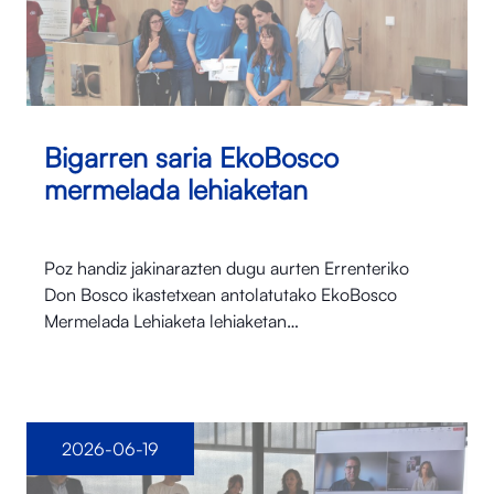
Bigarren saria EkoBosco
mermelada lehiaketan
Poz handiz jakinarazten dugu aurten Errenteriko
Don Bosco ikastetxean antolatutako EkoBosco
Mermelada Lehiaketa lehiaketan…
2026-06-19