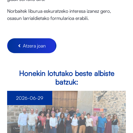
Norbaitek liburua eskuratzeko interesa izanez gero,
osasun larrialdietako formularioa erabili.
Atzera joan
Honekin lotutako beste albiste
batzuk:
2026-06-29