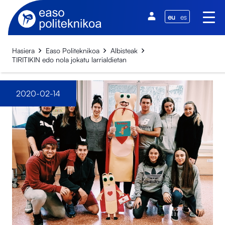
eu
es
Hasiera
Easo Politeknikoa
Albisteak
TIRITIKIN edo nola jokatu larrialdietan
2020-02-14