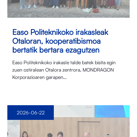
Easo Politeknikoko irakasleak
Otaloran, kooperatibismoa
bertatik bertara ezagutzen
Easo Politeknikoko irakasle talde batek bisita egin
zuen ostiralean Otalora⁠ zentrora, MONDRAGON
Korporazioaren garapen…
2026-06-22