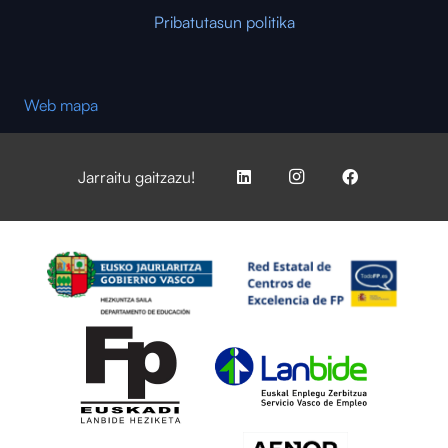
Pribatutasun politika
Web mapa
Jarraitu gaitzazu!