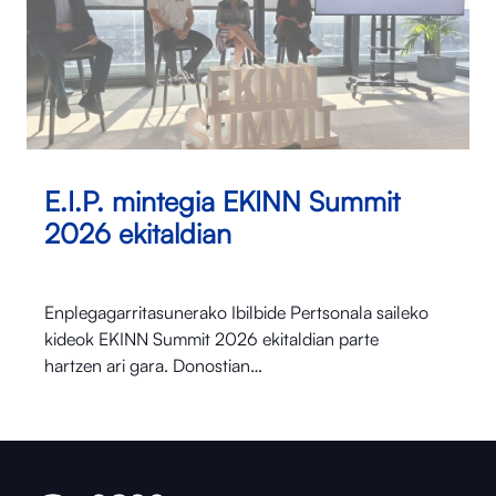
E.I.P. mintegia EKINN Summit
2026 ekitaldian
Enplegagarritasunerako Ibilbide Pertsonala saileko
kideok EKINN Summit 2026 ekitaldian parte
hartzen ari gara. Donostian…