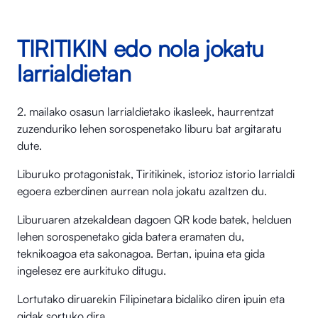
TIRITIKIN edo nola jokatu
larrialdietan
2. mailako osasun larrialdietako ikasleek, haurrentzat
zuzenduriko lehen sorospenetako liburu bat argitaratu
dute.
Liburuko protagonistak, Tiritikinek, istorioz istorio larrialdi
egoera ezberdinen aurrean nola jokatu azaltzen du.
Liburuaren atzekaldean dagoen QR kode batek, helduen
lehen sorospenetako gida batera eramaten du,
teknikoagoa eta sakonagoa. Bertan, ipuina eta gida
ingelesez ere aurkituko ditugu.
Lortutako diruarekin Filipinetara bidaliko diren ipuin eta
gidak sortuko dira.