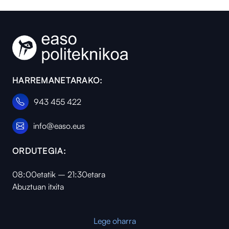
HARREMANETARAKO:
943 455 422
info@easo.eus
ORDUTEGIA:
08:00etatik – 21:30etara
Abuztuan itxita
Lege oharra