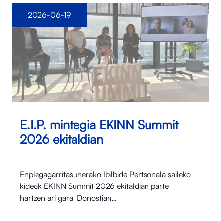
2026-06-19
E.I.P. mintegia EKINN Summit
2026 ekitaldian
Enplegagarritasunerako Ibilbide Pertsonala saileko
kideok EKINN Summit 2026 ekitaldian parte
hartzen ari gara. Donostian…