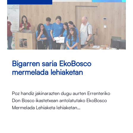
Bigarren saria EkoBosco
mermelada lehiaketan
Poz handiz jakinarazten dugu aurten Errenteriko
Don Bosco ikastetxean antolatutako EkoBosco
Mermelada Lehiaketa lehiaketan…