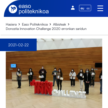
eu
es
Hasiera
Easo Politeknikoa
Albisteak
Donostia Innovation Challenge 2020 erronkan saridun
2021-02-22