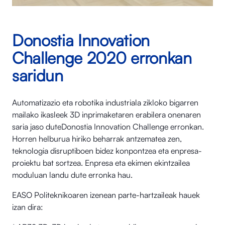
Donostia Innovation
Challenge 2020 erronkan
saridun
Automatizazio eta robotika industriala zikloko bigarren
mailako ikasleek 3D inprimaketaren erabilera onenaren
saria jaso duteDonostia Innovation Challenge erronkan.
Horren helburua hiriko beharrak antzematea zen,
teknologia disruptiboen bidez konpontzea eta enpresa-
proiektu bat sortzea. Enpresa eta ekimen ekintzailea
moduluan landu dute erronka hau.
EASO Politeknikoaren izenean parte-hartzaileak hauek
izan dira: