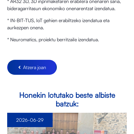
* AR32 3D, 3D inprimaketaren erabilera onenaren saria,
bideragarritasun ekonomiko onenarentzat izendatua.
* IN-BIT-TUS, IoT gehien erabiltzeko izendatua eta
aurkezpen onena.
* Neuromatics, proiektu berritzaile izendatua.
Atzera joan
Honekin lotutako beste albiste
batzuk:
2026-06-29