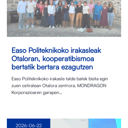
Easo Politeknikoko irakasleak
Otaloran, kooperatibismoa
bertatik bertara ezagutzen
Easo Politeknikoko irakasle talde batek bisita egin
zuen ostiralean Otalora⁠ zentrora, MONDRAGON
Korporazioaren garapen…
2026-06-22