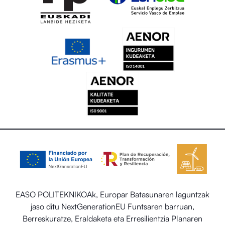
EASO POLITEKNIKOAk, Europar Batasunaren laguntzak
jaso ditu NextGenerationEU Funtsaren barruan,
Berreskuratze, Eraldaketa eta Erresilientzia Planaren