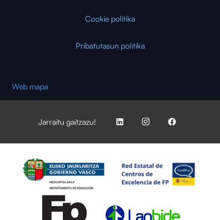
Cookie politika
Pribatutasun politika
Web mapa
Jarraitu gaitzazu!