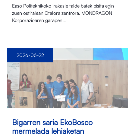
Easo Politeknikoko irakasle talde batek bisita egin
zuen ostiralean Otalora⁠ zentrora, MONDRAGON
Korporazioaren garapen…
2026-06-22
Bigarren saria EkoBosco
mermelada lehiaketan