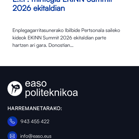
2026 ekitaldian
Enplegagarritasunerako Ibilbide Pertsonala saileko
kideok EKINN Summit 2026 ekitaldian parte
hartzen ari gara. Donostian…
HARREMANETARAKO:
943 455 422
info@easo.eus