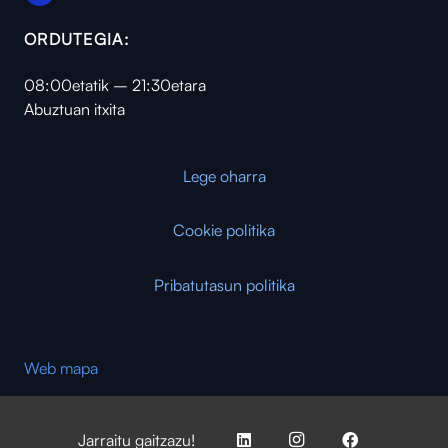
ORDUTEGIA:
08:00etatik – 21:30etara
Abuztuan itxita
Lege oharra
Cookie politika
Pribatutasun politika
Web mapa
Jarraitu gaitzazu!