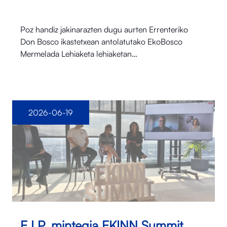
Poz handiz jakinarazten dugu aurten Errenteriko
Don Bosco ikastetxean antolatutako EkoBosco
Mermelada Lehiaketa lehiaketan…
2026-06-19
E.I.P. mintegia EKINN Summit