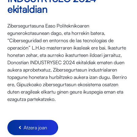
ekitaldian
Zibersegurtasuna Easo Politeknikoaren
egunerokotasunean dago, eta horrekin batera,
“Ciberseguridad en entornos de las tecnologías de
operación” L.H.ko masterraren ikasleak ere bai. Ikasturte
honetan zehar, eta aurreko ikasturteen ildoari jarraituz,
Donostian INDUSTRYSEC 2024 ekitaldiak ematen duen
aukera aprobetxatuz, Zibersegurtasun industrialaren
topagune honetara hurbiltzeko aukera izan dugu. Berriro
ere, Gipuzkoako zibersegurtasun ekosistema osatzen
duten eragileak elkartu ginen geure ikuspegia eman eta
ezagutza partekatzeko.
Atzera joan