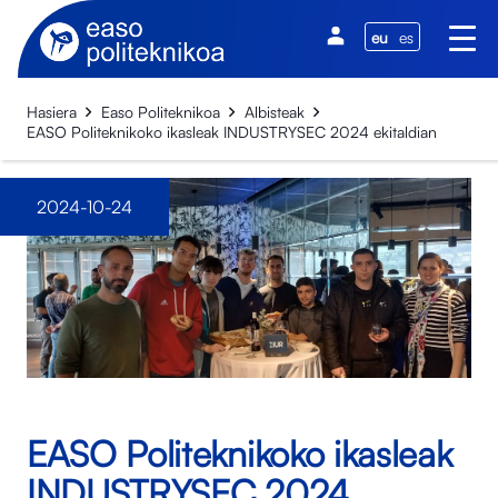
eu
es
Hasiera
Easo Politeknikoa
Albisteak
EASO Politeknikoko ikasleak INDUSTRYSEC 2024 ekitaldian
2024-10-24
EASO Politeknikoko ikasleak
INDUSTRYSEC 2024