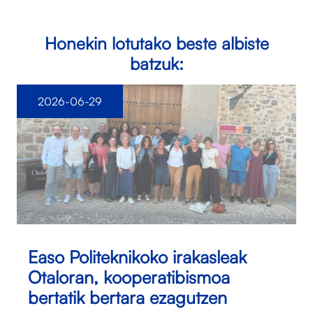
Honekin lotutako beste albiste
batzuk:
2026-06-29
Easo Politeknikoko irakasleak
Otaloran, kooperatibismoa
bertatik bertara ezagutzen