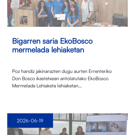
Bigarren saria EkoBosco
mermelada lehiaketan
Poz handiz jakinarazten dugu aurten Errenteriko
Don Bosco ikastetxean antolatutako EkoBosco
Mermelada Lehiaketa lehiaketan…
2026-06-19