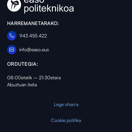
HARREMANETARAKO:
943 455 422
info@easo.eus
ORDUTEGIA:
08:00etatik – 21:30etara
Abuztuan itxita
Lege oharra
Cookie politika