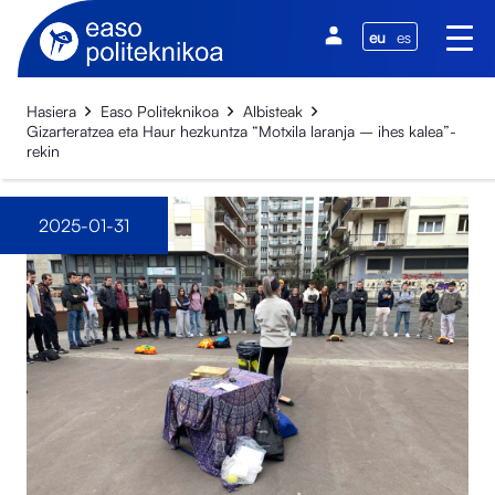
eu
es
Hasiera
Easo Politeknikoa
Albisteak
Gizarteratzea eta Haur hezkuntza “Motxila laranja – ihes kalea”-
rekin
2025-01-31