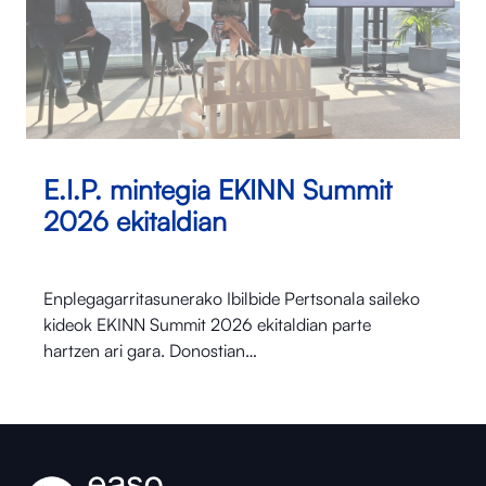
E.I.P. mintegia EKINN Summit
2026 ekitaldian
Enplegagarritasunerako Ibilbide Pertsonala saileko
kideok EKINN Summit 2026 ekitaldian parte
hartzen ari gara. Donostian…