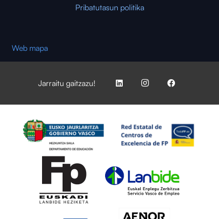
Pribatutasun politika
Web mapa
Jarraitu gaitzazu!