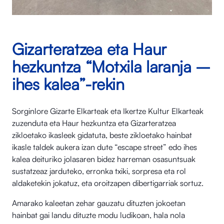
Gizarteratzea eta Haur
hezkuntza “Motxila laranja –
ihes kalea”-rekin
Sorginlore Gizarte Elkarteak eta Ikertze Kultur Elkarteak
zuzenduta eta Haur hezkuntza eta Gizarteratzea
zikloetako ikasleek gidatuta, beste zikloetako hainbat
ikasle taldek aukera izan dute “escape street” edo ihes
kalea deituriko jolasaren bidez harreman osasuntsuak
sustatzeaz jarduteko, erronka txiki, sorpresa eta rol
aldaketekin jokatuz, eta oroitzapen dibertigarriak sortuz.
Amarako kaleetan zehar gauzatu dituzten jokoetan
hainbat gai landu dituzte modu ludikoan, hala nola