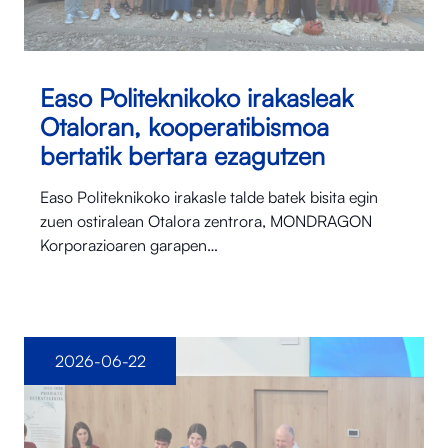
Easo Politeknikoko irakasleak
Otaloran, kooperatibismoa
bertatik bertara ezagutzen
Easo Politeknikoko irakasle talde batek bisita egin
zuen ostiralean Otalora⁠ zentrora, MONDRAGON
Korporazioaren garapen…
2026-06-22