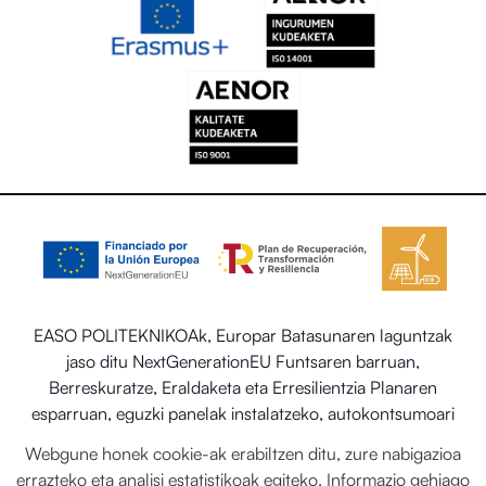
EASO POLITEKNIKOAk, Europar Batasunaren laguntzak
jaso ditu NextGenerationEU Funtsaren barruan,
Berreskuratze, Eraldaketa eta Erresilientzia Planaren
esparruan, eguzki panelak instalatzeko, autokontsumoari
eta biltegiratzeari lotutako programaren barruan energia
Webgune honek cookie-ak erabiltzen ditu, zure nabigazioa
berriztagarriekin, baita ere Trantsizio Ekologikorako eta
errazteko eta analisi estatistikoak egiteko. Informazio gehiago