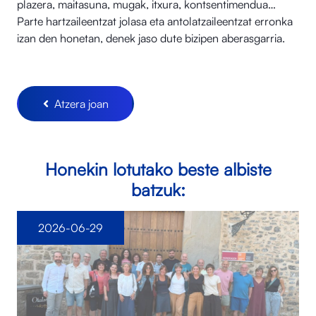
plazera, maitasuna, mugak, itxura, kontsentimendua…
Parte hartzaileentzat jolasa eta antolatzaileentzat erronka
izan den honetan, denek jaso dute bizipen aberasgarria.
Atzera joan
Honekin lotutako beste albiste
batzuk:
2026-06-29